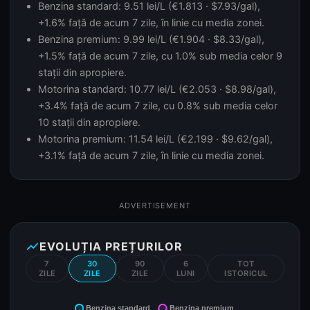
Benzina standard: 9.51 lei/L (€1.813 · $7.93/gal),
+1.6% față de acum 7 zile, în linie cu media zonei.
Benzina premium: 9.99 lei/L (€1.904 · $8.33/gal),
+1.5% față de acum 7 zile, cu 1.0% sub media celor 9
stații din apropiere.
Motorina standard: 10.77 lei/L (€2.053 · $8.98/gal),
+3.4% față de acum 7 zile, cu 0.8% sub media celor
10 stații din apropiere.
Motorina premium: 11.54 lei/L (€2.199 · $9.62/gal),
+3.1% față de acum 7 zile, în linie cu media zonei.
ADVERTISEMENT
show_chart
EVOLUȚIA PREȚURILOR
7
30
90
6
TOT
ZILE
ZILE
ZILE
LUNI
ISTORICUL