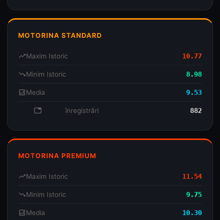
MOTORINA STANDARD
trending_up
Maxim Istoric
10.77
trending_down
Minim Istoric
8.98
analytics
Media
9.53
database
înregistrări
882
MOTORINA PREMIUM
trending_up
Maxim Istoric
11.54
trending_down
Minim Istoric
9.75
analytics
Media
10.30