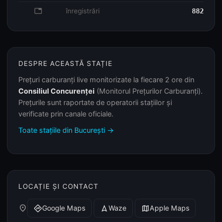
database
înregistrări
882
DESPRE ACEASTĂ STAȚIE
Prețuri carburanți live monitorizate la fiecare 2 ore din
Consiliul Concurenței
(Monitorul Prețurilor Carburanți).
Prețurile sunt raportate de operatorii stațiilor și
verificate prin canale oficiale.
Toate stațiile din București →
LOCAȚIE ȘI CONTACT
place
Google Maps
Waze
Apple Maps
directions
navigation
map