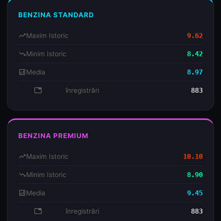
BENZINA STANDARD
trending_up
Maxim Istoric
9.62
trending_down
Minim Istoric
8.42
analytics
Media
8.97
database
înregistrări
883
BENZINA PREMIUM
trending_up
Maxim Istoric
10.10
trending_down
Minim Istoric
8.90
analytics
Media
9.45
database
înregistrări
883