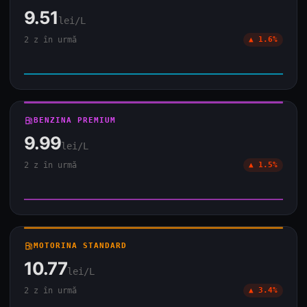
9.51
lei/L
2 z în urmă
▲ 1.6%
local_gas_station
BENZINA PREMIUM
9.99
lei/L
2 z în urmă
▲ 1.5%
local_gas_station
MOTORINA STANDARD
10.77
lei/L
2 z în urmă
▲ 3.4%