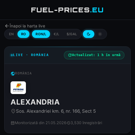
FUEL-PRICES
.EU
arrow_back
Înapoi la harta live
EN
RO
RON/L
€/L
$/GAL
dark_mode
light_mode
LIVE · ROMÂNIA
update
Actualizat: 1 h în urmă
public
ROMÂNIA
ALEXANDRIA
Sos. Alexandriei km. 6, nr. 166, Sect 5
place
Monitorizată din 21.05.2026
3,530 înregistrări
calendar_month
history
4