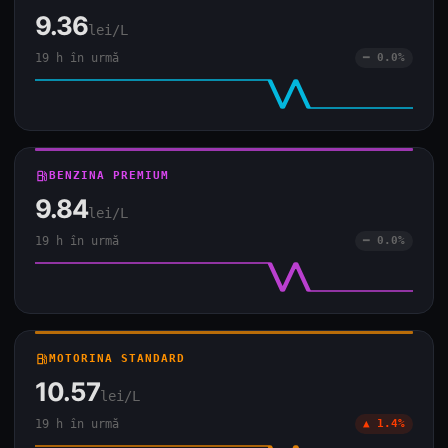
9.36
lei/L
19 h în urmă
━ 0.0%
local_gas_station
BENZINA PREMIUM
9.84
lei/L
19 h în urmă
━ 0.0%
local_gas_station
MOTORINA STANDARD
10.57
lei/L
19 h în urmă
▲ 1.4%