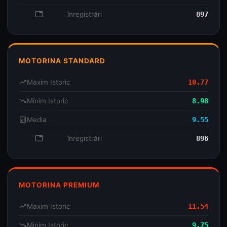
database
înregistrări
897
MOTORINA STANDARD
trending_up
Maxim Istoric
10.77
trending_down
Minim Istoric
8.98
analytics
Media
9.55
database
înregistrări
896
MOTORINA PREMIUM
trending_up
Maxim Istoric
11.54
trending_down
Minim Istoric
9.75