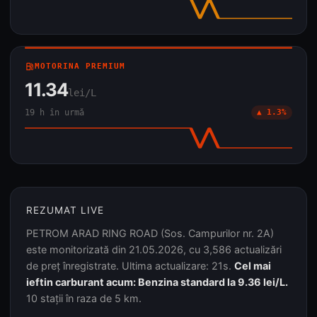
local_gas_station
MOTORINA PREMIUM
11.34
lei/L
19 h în urmă
▲ 1.3%
REZUMAT LIVE
PETROM ARAD RING ROAD (Sos. Campurilor nr. 2A)
este monitorizată din 21.05.2026, cu 3,586 actualizări
de preț înregistrate. Ultima actualizare: 21s.
Cel mai
ieftin carburant acum: Benzina standard la 9.36 lei/L.
10 stații în raza de 5 km.