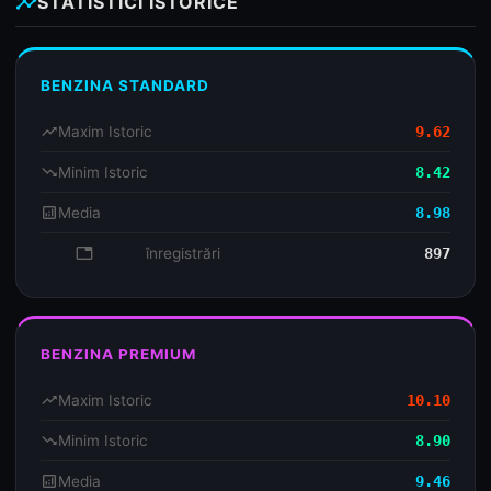
insights
STATISTICI ISTORICE
BENZINA STANDARD
trending_up
Maxim Istoric
9.62
trending_down
Minim Istoric
8.42
analytics
Media
8.98
database
înregistrări
897
BENZINA PREMIUM
trending_up
Maxim Istoric
10.10
trending_down
Minim Istoric
8.90
analytics
Media
9.46