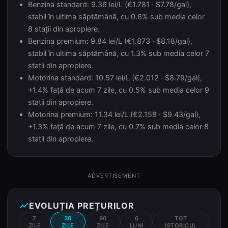
Benzina standard: 9.36 lei/L (€1.781 · $7.78/gal),
stabil în ultima săptămână, cu 0.6% sub media celor
8 stații din apropiere.
Benzina premium: 9.84 lei/L (€1.873 · $8.18/gal),
stabil în ultima săptămână, cu 1.3% sub media celor 7
stații din apropiere.
Motorina standard: 10.57 lei/L (€2.012 · $8.79/gal),
+1.4% față de acum 7 zile, cu 0.5% sub media celor 9
stații din apropiere.
Motorina premium: 11.34 lei/L (€2.158 · $9.43/gal),
+1.3% față de acum 7 zile, cu 0.7% sub media celor 8
stații din apropiere.
ADVERTISEMENT
show_chart
EVOLUȚIA PREȚURILOR
7
30
90
6
TOT
ZILE
ZILE
ZILE
LUNI
ISTORICUL