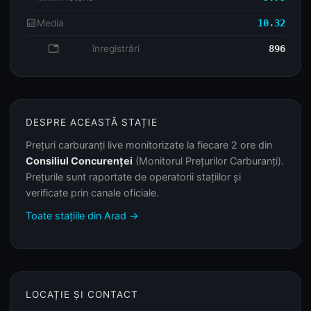
analytics
Media
10.32
database
înregistrări
896
DESPRE ACEASTĂ STAȚIE
Prețuri carburanți live monitorizate la fiecare 2 ore din
Consiliul Concurenței
(Monitorul Prețurilor Carburanți).
Prețurile sunt raportate de operatorii stațiilor și
verificate prin canale oficiale.
Toate stațiile din Arad →
LOCAȚIE ȘI CONTACT