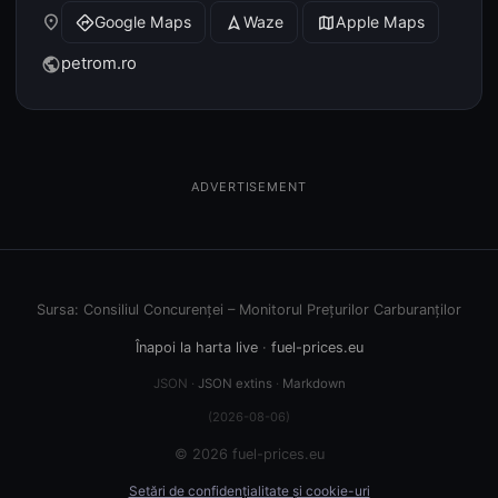
place
Google Maps
Waze
Apple Maps
directions
navigation
map
petrom.ro
public
ADVERTISEMENT
Sursa: Consiliul Concurenței – Monitorul Prețurilor Carburanților
Înapoi la harta live
·
fuel-prices.eu
JSON ·
JSON extins
·
Markdown
(2026-08-06)
© 2026 fuel-prices.eu
Setări de confidențialitate și cookie-uri