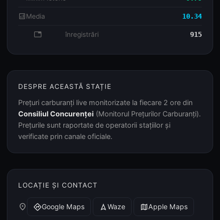
analytics
Media
10.34
database
înregistrări
915
DESPRE ACEASTĂ STAȚIE
Prețuri carburanți live monitorizate la fiecare 2 ore din
Consiliul Concurenței
(Monitorul Prețurilor Carburanți).
Prețurile sunt raportate de operatorii stațiilor și
verificate prin canale oficiale.
LOCAȚIE ȘI CONTACT
place
Google Maps
Waze
Apple Maps
directions
navigation
map