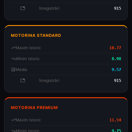
database
înregistrări
915
MOTORINA STANDARD
trending_up
Maxim Istoric
10.77
trending_down
Minim Istoric
8.98
analytics
Media
9.57
database
înregistrări
915
MOTORINA PREMIUM
trending_up
Maxim Istoric
11.54
trending_down
Minim Istoric
9.75