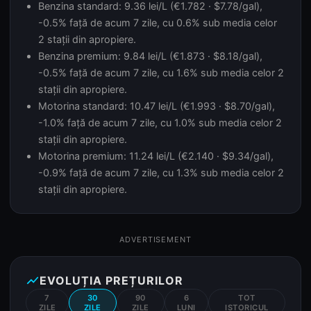
Benzina standard: 9.36 lei/L (€1.782 · $7.78/gal),
-0.5% față de acum 7 zile, cu 0.6% sub media celor
2 stații din apropiere.
Benzina premium: 9.84 lei/L (€1.873 · $8.18/gal),
-0.5% față de acum 7 zile, cu 1.6% sub media celor 2
stații din apropiere.
Motorina standard: 10.47 lei/L (€1.993 · $8.70/gal),
-1.0% față de acum 7 zile, cu 1.0% sub media celor 2
stații din apropiere.
Motorina premium: 11.24 lei/L (€2.140 · $9.34/gal),
-0.9% față de acum 7 zile, cu 1.3% sub media celor 2
stații din apropiere.
ADVERTISEMENT
show_chart
EVOLUȚIA PREȚURILOR
7
30
90
6
TOT
ZILE
ZILE
ZILE
LUNI
ISTORICUL