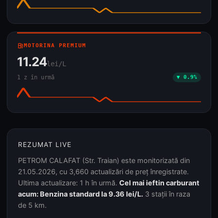
local_gas_station
MOTORINA PREMIUM
11.24
lei/L
1 z în urmă
▼ 0.9%
REZUMAT LIVE
PETROM CALAFAT (Str. Traian) este monitorizată din
21.05.2026, cu 3,660 actualizări de preț înregistrate.
Ultima actualizare: 1 h în urmă.
Cel mai ieftin carburant
acum: Benzina standard la 9.36 lei/L.
3 stații în raza
de 5 km.