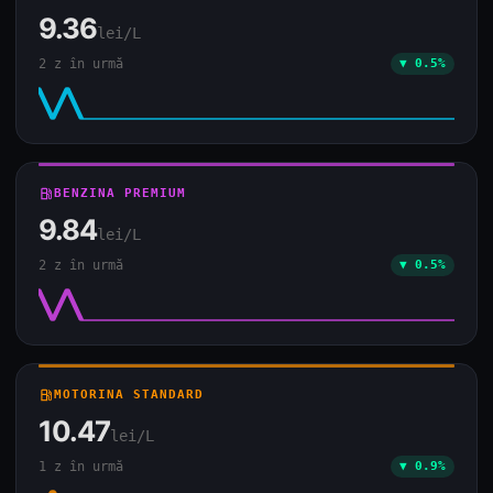
9.36
lei/L
2 z în urmă
▼ 0.5%
local_gas_station
BENZINA PREMIUM
9.84
lei/L
2 z în urmă
▼ 0.5%
local_gas_station
MOTORINA STANDARD
10.47
lei/L
1 z în urmă
▼ 0.9%