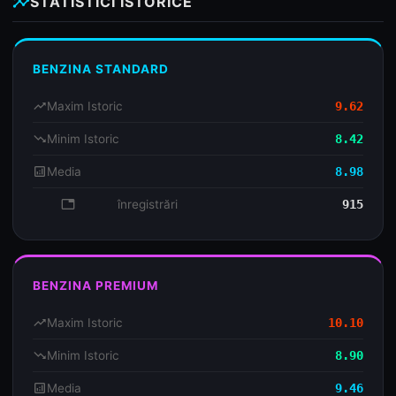
insights
STATISTICI ISTORICE
BENZINA STANDARD
trending_up
Maxim Istoric
9.62
trending_down
Minim Istoric
8.42
analytics
Media
8.98
database
înregistrări
915
BENZINA PREMIUM
trending_up
Maxim Istoric
10.10
trending_down
Minim Istoric
8.90
analytics
Media
9.46