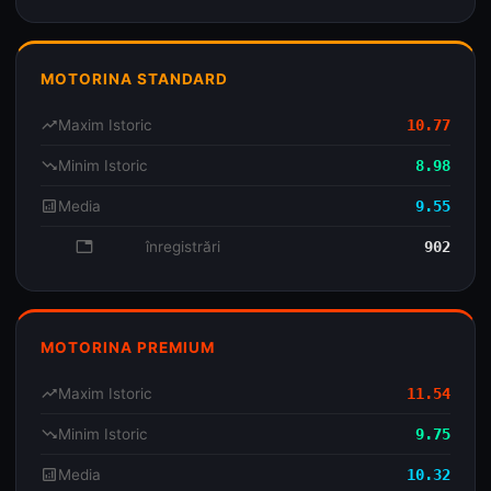
MOTORINA STANDARD
trending_up
Maxim Istoric
10.77
trending_down
Minim Istoric
8.98
analytics
Media
9.55
database
înregistrări
902
MOTORINA PREMIUM
trending_up
Maxim Istoric
11.54
trending_down
Minim Istoric
9.75
analytics
Media
10.32