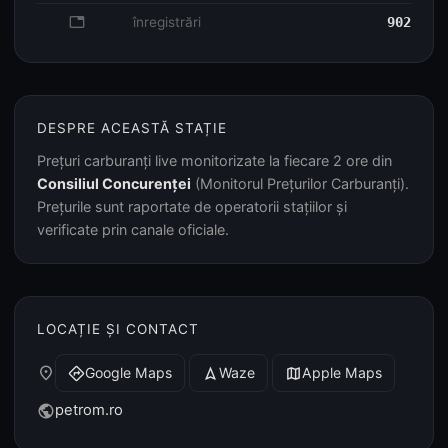
database
înregistrări
902
DESPRE ACEASTĂ STAȚIE
Prețuri carburanți live monitorizate la fiecare 2 ore din
Consiliul Concurenței
(Monitorul Prețurilor Carburanți).
Prețurile sunt raportate de operatorii stațiilor și
verificate prin canale oficiale.
LOCAȚIE ȘI CONTACT
place
Google Maps
Waze
Apple Maps
directions
navigation
map
petrom.ro
public