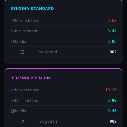
BENZINA STANDARD
trending_up
Maxim Istoric
9.62
trending_down
Minim Istoric
8.42
analytics
Media
8.98
database
înregistrări
902
BENZINA PREMIUM
trending_up
Maxim Istoric
10.10
trending_down
Minim Istoric
8.90
analytics
Media
9.46
database
înregistrări
902