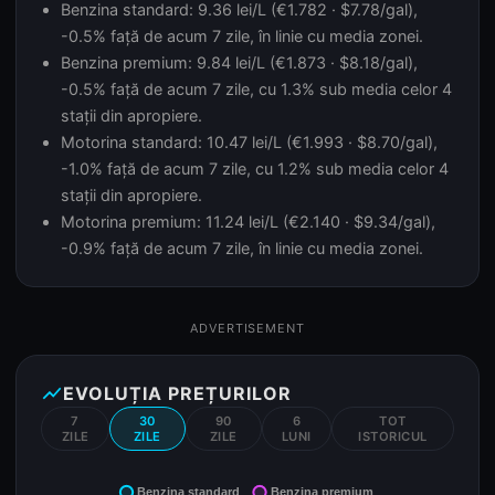
Benzina standard: 9.36 lei/L (€1.782 · $7.78/gal),
-0.5% față de acum 7 zile, în linie cu media zonei.
Benzina premium: 9.84 lei/L (€1.873 · $8.18/gal),
-0.5% față de acum 7 zile, cu 1.3% sub media celor 4
stații din apropiere.
Motorina standard: 10.47 lei/L (€1.993 · $8.70/gal),
-1.0% față de acum 7 zile, cu 1.2% sub media celor 4
stații din apropiere.
Motorina premium: 11.24 lei/L (€2.140 · $9.34/gal),
-0.9% față de acum 7 zile, în linie cu media zonei.
ADVERTISEMENT
show_chart
EVOLUȚIA PREȚURILOR
7
30
90
6
TOT
ZILE
ZILE
ZILE
LUNI
ISTORICUL