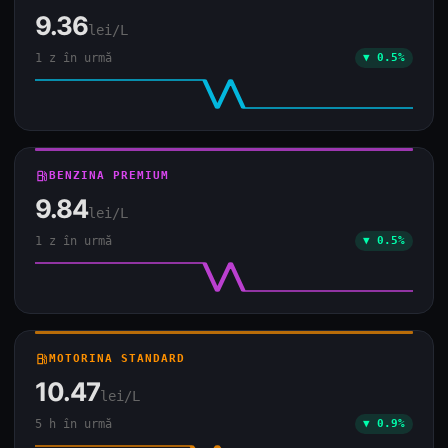
9.36
lei/L
1 z în urmă
▼ 0.5%
local_gas_station
BENZINA PREMIUM
9.84
lei/L
1 z în urmă
▼ 0.5%
local_gas_station
MOTORINA STANDARD
10.47
lei/L
5 h în urmă
▼ 0.9%