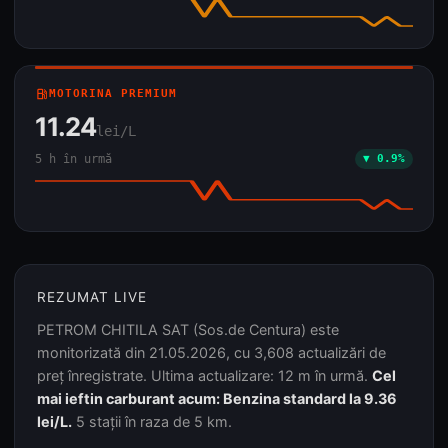
local_gas_station
MOTORINA PREMIUM
11.24
lei/L
5 h în urmă
▼ 0.9%
REZUMAT LIVE
PETROM CHITILA SAT (Sos.de Centura) este
monitorizată din 21.05.2026, cu 3,608 actualizări de
preț înregistrate. Ultima actualizare: 12 m în urmă.
Cel
mai ieftin carburant acum: Benzina standard la 9.36
lei/L.
5 stații în raza de 5 km.