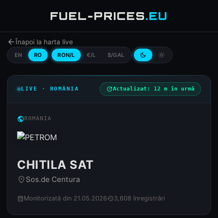
FUEL-PRICES
.EU
arrow_back
Înapoi la harta live
EN
RO
RON/L
€/L
$/GAL
dark_mode
light_mode
LIVE · ROMÂNIA
update
Actualizat: 12 m în urmă
public
ROMÂNIA
CHITILA SAT
Sos.de Centura
place
Monitorizată din 21.05.2026
3,608 înregistrări
calendar_month
history