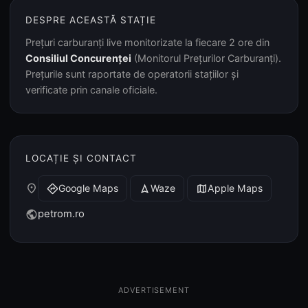
DESPRE ACEASTĂ STAȚIE
Prețuri carburanți live monitorizate la fiecare 2 ore din
Consiliul Concurenței
(Monitorul Prețurilor Carburanți).
Prețurile sunt raportate de operatorii stațiilor și
verificate prin canale oficiale.
LOCAȚIE ȘI CONTACT
place
Google Maps
Waze
Apple Maps
directions
navigation
map
petrom.ro
public
ADVERTISEMENT