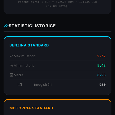
recent curs: 1 EUR = 5.2525 RON · 1.1535 USD
(07.08.2026).
insights
STATISTICI ISTORICE
BENZINA STANDARD
trending_up
Maxim Istoric
9.62
trending_down
Minim Istoric
8.42
analytics
Media
8.98
database
înregistrări
920
MOTORINA STANDARD