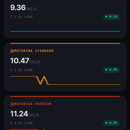
9.36
lei/L
2 z în urmă
▼ 0.5%
local_gas_station
MOTORINA STANDARD
10.47
lei/L
1 z în urmă
▼ 0.9%
local_gas_station
MOTORINA PREMIUM
11.24
lei/L
1 z în urmă
▼ 0.9%