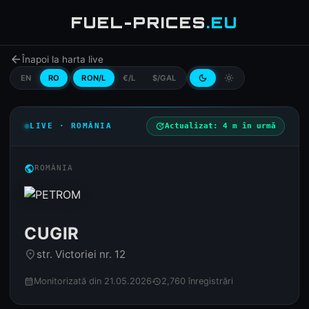
FUEL-PRICES
.EU
arrow_back
Înapoi la harta live
EN
RO
RON/L
€/L
$/GAL
dark_mode
light_mode
LIVE · ROMÂNIA
update
Actualizat: 4 m în urmă
public
ROMÂNIA
CUGIR
str. Victoriei nr. 12
place
Monitorizată din 21.05.2026
2,760 înregistrări
calendar_month
history