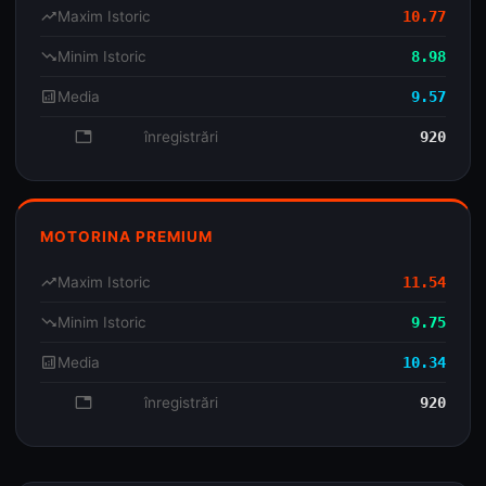
trending_up
Maxim Istoric
10.77
trending_down
Minim Istoric
8.98
analytics
Media
9.57
database
înregistrări
920
MOTORINA PREMIUM
trending_up
Maxim Istoric
11.54
trending_down
Minim Istoric
9.75
analytics
Media
10.34
database
înregistrări
920