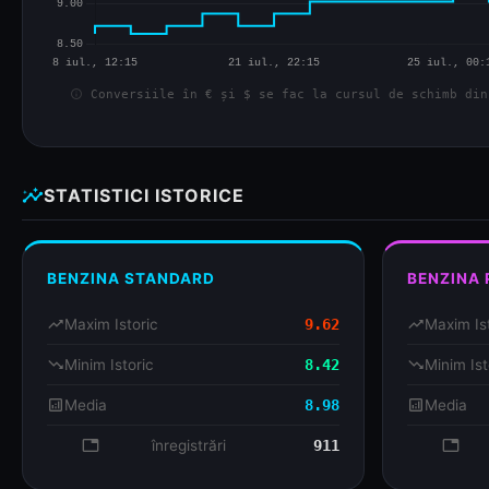
info
Conversiile în € și $ se fac la cursul de schimb din
insights
STATISTICI ISTORICE
BENZINA STANDARD
BENZINA
trending_up
Maxim Istoric
9.62
trending_up
Maxim Is
trending_down
Minim Istoric
8.42
trending_down
Minim Ist
analytics
Media
8.98
analytics
Media
database
înregistrări
911
databa