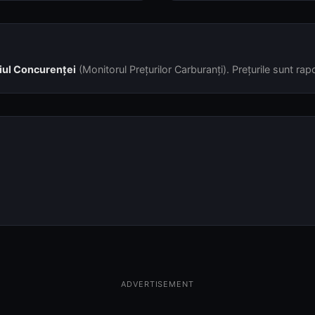
iul Concurenței
(Monitorul Prețurilor Carburanți). Prețurile sunt rapor
ADVERTISEMENT