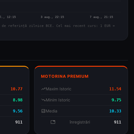
 de referință zilnice BCE. Cel mai recent curs: 1 EUR =
MOTORINA PREMIUM
10.77
trending_up
Maxim Istoric
11.54
8.98
trending_down
Minim Istoric
9.75
9.56
analytics
Media
10.33
911
database
înregistrări
911