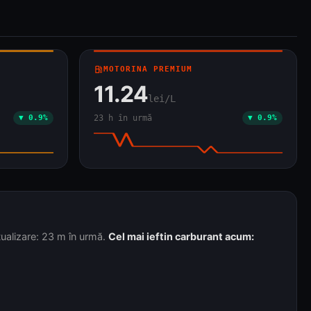
local_gas_station
MOTORINA PREMIUM
11.24
lei/L
▼ 0.9%
23 h în urmă
▼ 0.9%
ualizare: 23 m în urmă.
Cel mai ieftin carburant acum: