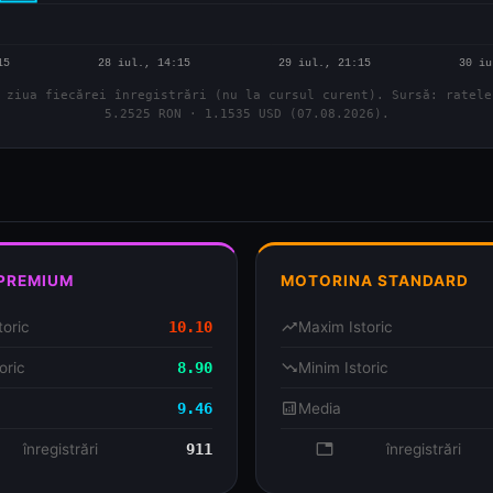
 ziua fiecărei înregistrări (nu la cursul curent). Sursă: ratele
5.2525 RON · 1.1535 USD (07.08.2026).
 PREMIUM
MOTORINA STANDARD
toric
10.10
trending_up
Maxim Istoric
oric
8.90
trending_down
Minim Istoric
9.46
analytics
Media
se
înregistrări
911
database
înregistrări