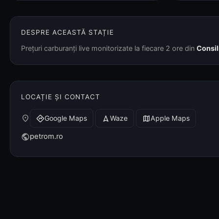
DESPRE ACEASTĂ STAȚIE
Prețuri carburanți live monitorizate la fiecare 2 ore din
Consil
LOCAȚIE ȘI CONTACT
place
Google Maps
Waze
Apple Maps
directions
navigation
map
petrom.ro
public