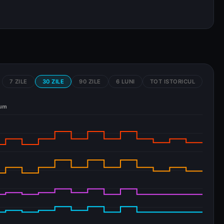
7 ZILE
30 ZILE
90 ZILE
6 LUNI
TOT ISTORICUL