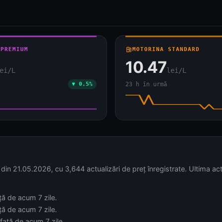
 PREMIUM
local_gas_station
MOTORINA STANDARD
10.47
ei/L
lei/L
▼ 0.5%
23 h în urmă
21.05.2026, cu 3,644 actualizări de preț înregistrate. Ultima act
ță de acum 7 zile.
ță de acum 7 zile.
față de acum 7 zile.