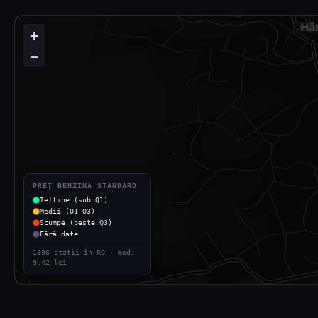
+
−
PREȚ BENZINA STANDARD
Ieftine (sub Q1)
Medii (Q1–Q3)
Scumpe (peste Q3)
Fără date
1396 stații în RO · med:
9.42 lei