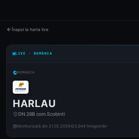
arrow_back
Înapoi la harta live
LIVE · ROMÂNIA
public
ROMÂNIA
HARLAU
DN 28B com.Scobinti
place
Monitorizată din 21.05.2026
3,644 înregistrări
calendar_month
history