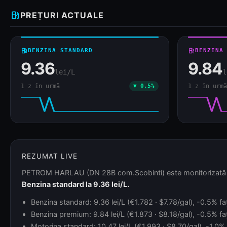
local_gas_station
PREȚURI ACTUALE
local_gas_station
BENZINA STANDARD
local_gas_station
BENZINA
9.36
9.84
lei/L
l
1 z în urmă
▼ 0.5%
1 z în urmă
REZUMAT LIVE
PETROM HARLAU (DN 28B com.Scobinti) este monitorizată din 
Benzina standard la 9.36 lei/L.
Benzina standard: 9.36 lei/L (€1.782 · $7.78/gal), -0.5% fa
Benzina premium: 9.84 lei/L (€1.873 · $8.18/gal), -0.5% fa
Motorina standard: 10.47 lei/L (€1.993 · $8.70/gal), -1.0% 