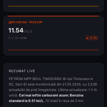
local_gas_station
MOTORINA PREMIUM
11.54
lei/L
2 z în urmă
▲ 3.1%
REZUMAT LIVE
PETROM MPP BDUL TIMISOARA (B-dul Timisoara nr.
8C, Sect 6) este monitorizată din 21.05.2026, cu 3,538
actualizări de preț înregistrate. Ultima actualizare: 1 h în
urmă.
Cel mai ieftin carburant acum: Benzina
standard la 9.51 lei/L.
10 stații în raza de 5 km.