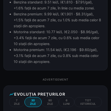
Benzina standard: 9.51 lei/L (€1.810 · $7.91/gal),
+1.6% față de acum 7 zile, în linie cu media zonei.
Benzina premium: 9.99 lei/L (€1.901 · $8.31/gal),
+1.5% față de acum 7 zile, cu 1.0% sub media celor 8
stații din apropiere.
Motorina standard: 10.77 lei/L (€2.050 · $8.96/gal),
+3.4% față de acum 7 zile, cu 0.6% sub media celor
10 stații din apropiere.
Motorina premium: 11.54 lei/L (€2.196 · $9.60/gal),
+3.1% față de acum 7 zile, cu 0.8% sub media celor
10 stații din apropiere.
ADVERTISEMENT
show_chart
EVOLUȚIA PREȚURILOR
7
30
90
6
TOT
ZILE
ZILE
ZILE
LUNI
ISTORICUL