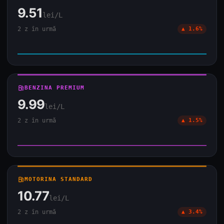
9.51
lei/L
2 z în urmă
▲ 1.6%
local_gas_station
BENZINA PREMIUM
9.99
lei/L
2 z în urmă
▲ 1.5%
local_gas_station
MOTORINA STANDARD
10.77
lei/L
2 z în urmă
▲ 3.4%