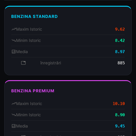
BENZINA STANDARD
trending_up
Maxim Istoric
9.62
trending_down
Minim Istoric
8.42
analytics
Media
8.97
database
înregistrări
885
BENZINA PREMIUM
trending_up
Maxim Istoric
10.10
trending_down
Minim Istoric
8.90
analytics
Media
9.45