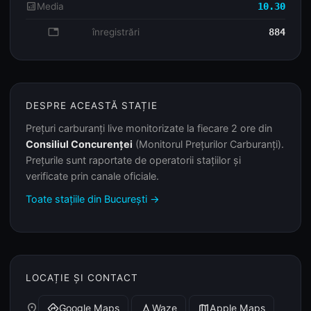
analytics
Media
10.30
database
înregistrări
884
DESPRE ACEASTĂ STAȚIE
Prețuri carburanți live monitorizate la fiecare 2 ore din
Consiliul Concurenței
(Monitorul Prețurilor Carburanți).
Prețurile sunt raportate de operatorii stațiilor și
verificate prin canale oficiale.
Toate stațiile din București →
LOCAȚIE ȘI CONTACT
place
Google Maps
Waze
Apple Maps
directions
navigation
map