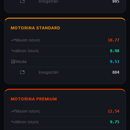
database
înregistrări
885
MOTORINA STANDARD
trending_up
Maxim Istoric
10.77
trending_down
Minim Istoric
8.98
analytics
Media
9.53
database
înregistrări
884
MOTORINA PREMIUM
trending_up
Maxim Istoric
11.54
trending_down
Minim Istoric
9.75