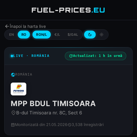
FUEL-PRICES
.EU
arrow_back
Înapoi la harta live
EN
RO
RON/L
€/L
$/GAL
dark_mode
light_mode
LIVE · ROMÂNIA
update
Actualizat: 1 h în urmă
public
ROMÂNIA
MPP BDUL TIMISOARA
B-dul Timisoara nr. 8C, Sect 6
place
Monitorizată din 21.05.2026
3,538 înregistrări
calendar_month
history