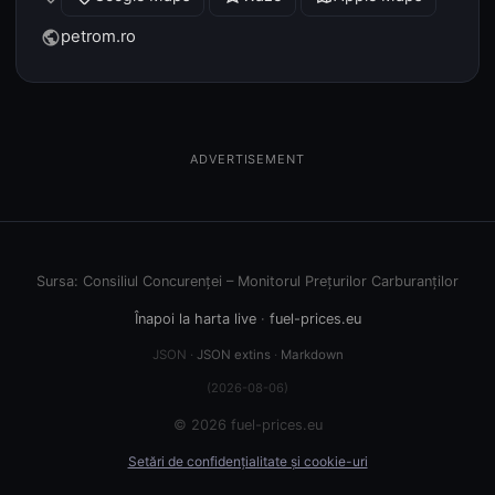
petrom.ro
public
ADVERTISEMENT
Sursa: Consiliul Concurenței – Monitorul Prețurilor Carburanților
Înapoi la harta live
·
fuel-prices.eu
JSON ·
JSON extins
·
Markdown
(2026-08-06)
© 2026 fuel-prices.eu
Setări de confidențialitate și cookie-uri