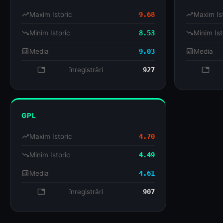
trending_up
Maxim Istoric
9.68
trending_up
Maxim Is
trending_down
Minim Istoric
8.53
trending_down
Minim Ist
analytics
Media
9.03
analytics
Media
database
înregistrări
927
databa
GPL
trending_up
Maxim Istoric
4.70
trending_down
Minim Istoric
4.49
analytics
Media
4.61
database
înregistrări
907