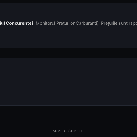
iul Concurenței
(Monitorul Prețurilor Carburanți). Prețurile sunt rapor
ADVERTISEMENT