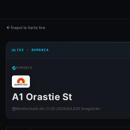
arrow_back
Înapoi la harta live
LIVE · ROMÂNIA
public
ROMÂNIA
A1 Orastie St
Monitorizată din 21.05.2026
4,620 înregistrări
calendar_month
history