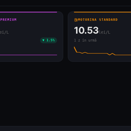
 PREMIUM
local_gas_station
MOTORINA STANDARD
10.53
ei/L
lei/L
▼ 1.5%
1 z în urmă