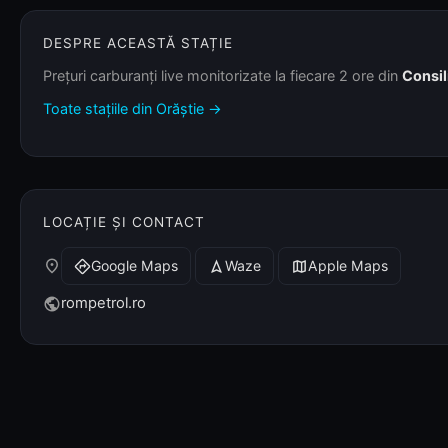
DESPRE ACEASTĂ STAȚIE
Prețuri carburanți live monitorizate la fiecare 2 ore din
Consil
Toate stațiile din Orăștie →
LOCAȚIE ȘI CONTACT
place
Google Maps
Waze
Apple Maps
directions
navigation
map
rompetrol.ro
public