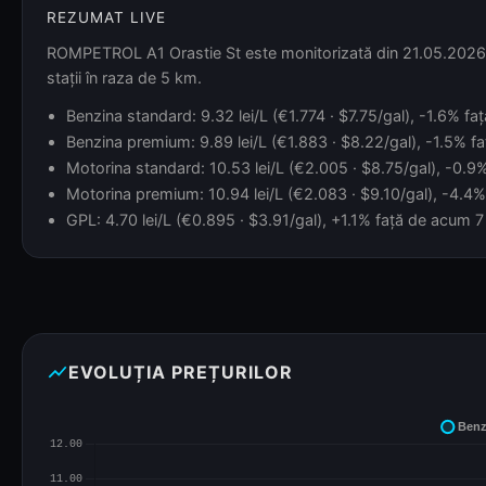
REZUMAT LIVE
ROMPETROL A1 Orastie St este monitorizată din 21.05.2026, c
stații în raza de 5 km.
Benzina standard: 9.32 lei/L (€1.774 · $7.75/gal), -1.6% faț
Benzina premium: 9.89 lei/L (€1.883 · $8.22/gal), -1.5% faț
Motorina standard: 10.53 lei/L (€2.005 · $8.75/gal), -0.9% 
Motorina premium: 10.94 lei/L (€2.083 · $9.10/gal), -4.4% 
GPL: 4.70 lei/L (€0.895 · $3.91/gal), +1.1% față de acum 7 z
show_chart
EVOLUȚIA PREȚURILOR