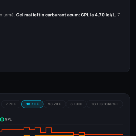
în urmă.
Cel mai ieftin carburant acum: GPL la 4.70 lei/L.
7
7 ZILE
30 ZILE
90 ZILE
6 LUNI
TOT ISTORICUL