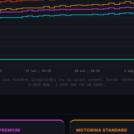
 ziua fiecărei înregistrări (nu la cursul curent). Sursă: ratele
5.2525 RON · 1.1535 USD (07.08.2026).
 PREMIUM
MOTORINA STANDARD