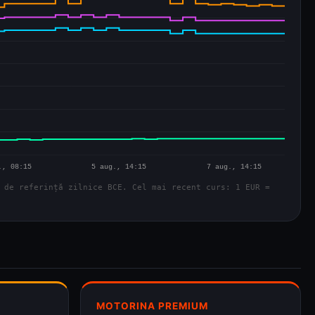
 de referință zilnice BCE. Cel mai recent curs: 1 EUR =
MOTORINA PREMIUM