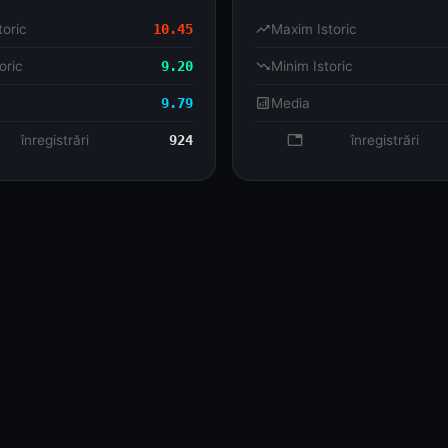
toric
10.45
trending_up
Maxim Istoric
oric
9.20
trending_down
Minim Istoric
9.79
analytics
Media
se
înregistrări
924
database
înregistrări