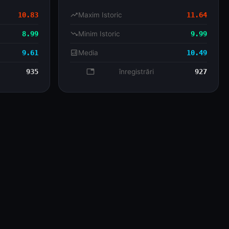
10.83
trending_up
Maxim Istoric
11.64
8.99
trending_down
Minim Istoric
9.99
9.61
analytics
Media
10.49
935
database
înregistrări
927