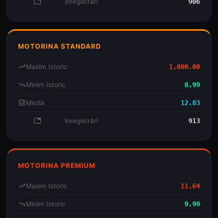
database
înregistrări
906
MOTORINA STANDARD
trending_up
Maxim Istoric
1,000.00
trending_down
Minim Istoric
8.99
analytics
Media
12.83
database
înregistrări
913
MOTORINA PREMIUM
trending_up
Maxim Istoric
11.64
trending_down
Minim Istoric
9.99