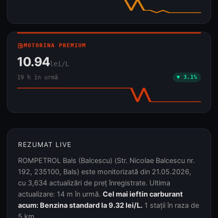
local_gas_station
MOTORINA PREMIUM
10.94
lei/L
19 h în urmă
▼ 3.1%
REZUMAT LIVE
ROMPETROL Bals (Balcescu) (Str. Nicolae Balcescu nr.
192, 235100, Bals) este monitorizată din 21.05.2026,
cu 3,634 actualizări de preț înregistrate. Ultima
actualizare: 14 m în urmă.
Cel mai ieftin carburant
acum: Benzina standard la 9.32 lei/L.
1 stații în raza de
5 km.