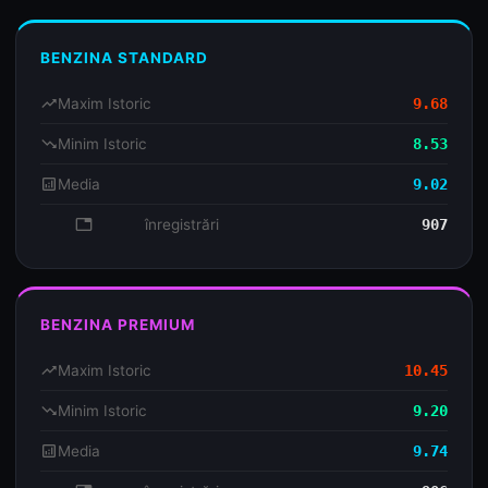
BENZINA STANDARD
trending_up
Maxim Istoric
9.68
trending_down
Minim Istoric
8.53
analytics
Media
9.02
database
înregistrări
907
BENZINA PREMIUM
trending_up
Maxim Istoric
10.45
trending_down
Minim Istoric
9.20
analytics
Media
9.74