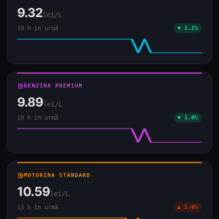
9.32
lei/L
19 h în urmă
▼ 1.1%
local_gas_station
BENZINA PREMIUM
9.89
lei/L
19 h în urmă
▼ 1.0%
local_gas_station
MOTORINA STANDARD
10.59
lei/L
13 h în urmă
▲ 1.0%