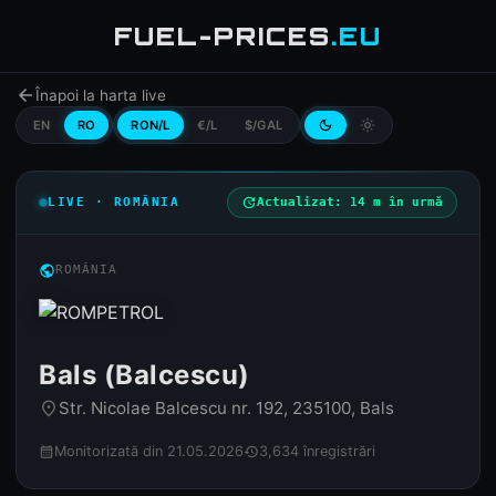
FUEL-PRICES
.EU
arrow_back
Înapoi la harta live
EN
RO
RON/L
€/L
$/GAL
dark_mode
light_mode
LIVE · ROMÂNIA
update
Actualizat: 14 m în urmă
public
ROMÂNIA
Bals (Balcescu)
Str. Nicolae Balcescu nr. 192, 235100, Bals
place
Monitorizată din 21.05.2026
3,634 înregistrări
calendar_month
history