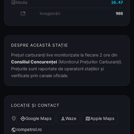
analytics
Media
10.47
database
înregistrări
908
DESPRE ACEASTĂ STAȚIE
Prețuri carburanți live monitorizate la fiecare 2 ore din
Consiliul Concurenței
(Monitorul Prețurilor Carburanți).
Prețurile sunt raportate de operatorii stațiilor și
verificate prin canale oficiale.
LOCAȚIE ȘI CONTACT
place
Google Maps
Waze
Apple Maps
directions
navigation
map
rompetrol.ro
public