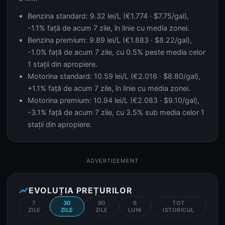
Benzina standard: 9.32 lei/L (€1.774 · $7.75/gal),
-1.1% față de acum 7 zile, în linie cu media zonei.
Benzina premium: 9.89 lei/L (€1.883 · $8.22/gal),
-1.0% față de acum 7 zile, cu 0.5% peste media celor
1 stații din apropiere.
Motorina standard: 10.59 lei/L (€2.016 · $8.80/gal),
+1.1% față de acum 7 zile, în linie cu media zonei.
Motorina premium: 10.94 lei/L (€2.083 · $9.10/gal),
-3.1% față de acum 7 zile, cu 3.5% sub media celor 1
stații din apropiere.
ADVERTISEMENT
show_chart
EVOLUȚIA PREȚURILOR
7
30
90
6
TOT
ZILE
ZILE
ZILE
LUNI
ISTORICUL