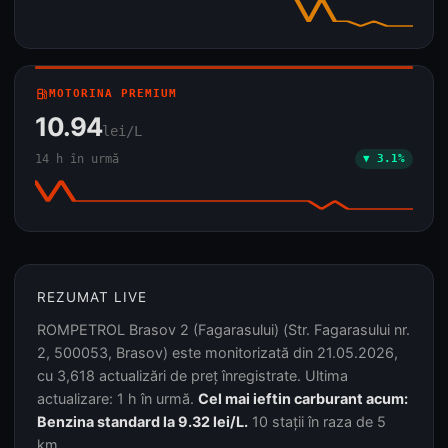
local_gas_station
MOTORINA PREMIUM
10.94
lei/L
14 h în urmă
▼ 3.1%
REZUMAT LIVE
ROMPETROL Brasov 2 (Fagarasului) (Str. Fagarasului nr.
2, 500053, Brasov) este monitorizată din 21.05.2026,
cu 3,618 actualizări de preț înregistrate. Ultima
actualizare: 1 h în urmă.
Cel mai ieftin carburant acum:
Benzina standard la 9.32 lei/L.
10 stații în raza de 5
km.