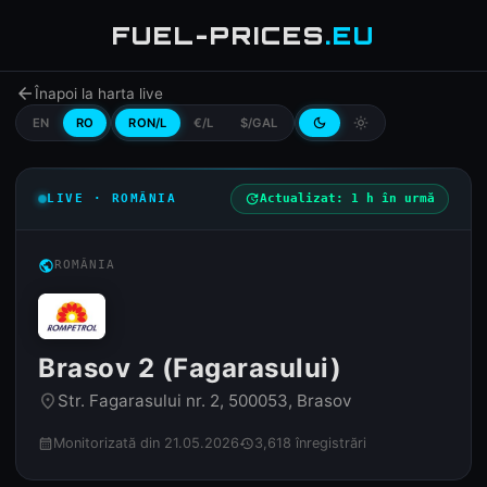
FUEL-PRICES
.EU
arrow_back
Înapoi la harta live
EN
RO
RON/L
€/L
$/GAL
dark_mode
light_mode
LIVE · ROMÂNIA
update
Actualizat: 1 h în urmă
public
ROMÂNIA
Brasov 2 (Fagarasului)
Str. Fagarasului nr. 2, 500053, Brasov
place
Monitorizată din 21.05.2026
3,618 înregistrări
calendar_month
history