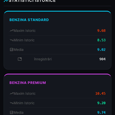
insights
STATISTICI ISTORICE
BENZINA STANDARD
trending_up
Maxim Istoric
9.68
trending_down
Minim Istoric
8.53
analytics
Media
9.02
database
înregistrări
904
BENZINA PREMIUM
trending_up
Maxim Istoric
10.45
trending_down
Minim Istoric
9.20
analytics
Media
9.74