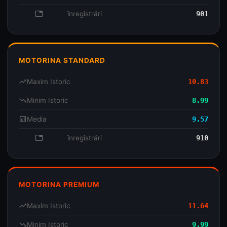
database
înregistrări
901
MOTORINA STANDARD
trending_up
Maxim Istoric
10.83
trending_down
Minim Istoric
8.99
analytics
Media
9.57
database
înregistrări
910
MOTORINA PREMIUM
trending_up
Maxim Istoric
11.64
trending_down
Minim Istoric
9.99