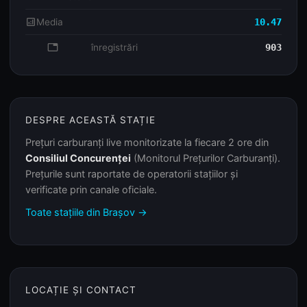
analytics
Media
10.47
database
înregistrări
903
DESPRE ACEASTĂ STAȚIE
Prețuri carburanți live monitorizate la fiecare 2 ore din
Consiliul Concurenței
(Monitorul Prețurilor Carburanți).
Prețurile sunt raportate de operatorii stațiilor și
verificate prin canale oficiale.
Toate stațiile din Brașov →
LOCAȚIE ȘI CONTACT