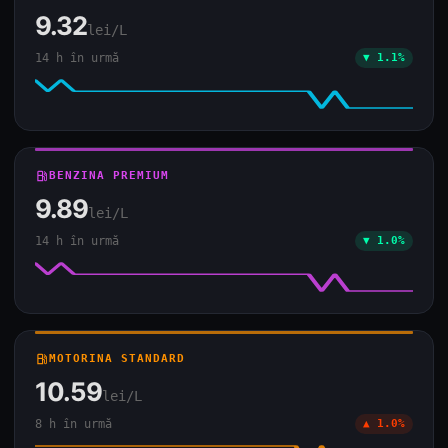
9.32
lei/L
14 h în urmă
▼ 1.1%
local_gas_station
BENZINA PREMIUM
9.89
lei/L
14 h în urmă
▼ 1.0%
local_gas_station
MOTORINA STANDARD
10.59
lei/L
8 h în urmă
▲ 1.0%