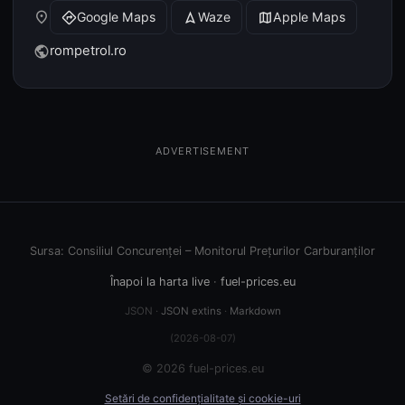
place
Google Maps
Waze
Apple Maps
directions
navigation
map
rompetrol.ro
public
ADVERTISEMENT
Sursa: Consiliul Concurenței – Monitorul Prețurilor Carburanților
Înapoi la harta live
·
fuel-prices.eu
JSON ·
JSON extins
·
Markdown
(2026-08-07)
© 2026 fuel-prices.eu
Setări de confidențialitate și cookie-uri