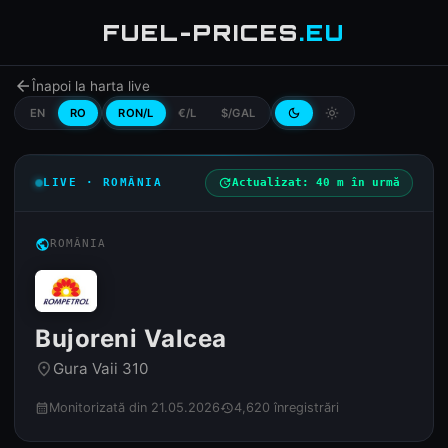
FUEL-PRICES
.EU
arrow_back
Înapoi la harta live
EN
RO
RON/L
€/L
$/GAL
dark_mode
light_mode
LIVE · ROMÂNIA
update
Actualizat: 40 m în urmă
public
ROMÂNIA
Bujoreni Valcea
Gura Vaii 310
place
Monitorizată din 21.05.2026
4,620 înregistrări
calendar_month
history