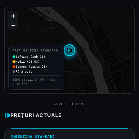
+
−
local_gas_station
PREȚ BENZINA STANDARD
Ieftine (sub Q1)
Medii (Q1–Q3)
Scumpe (peste Q3)
Fără date
1396 stații în RO · med:
9.42 lei
ADVERTISEMENT
local_gas_station
PREȚURI ACTUALE
local_gas_station
BENZINA STANDARD