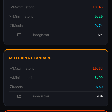
trending_up
Maxim Istoric
10.45
trending_down
Minim Istoric
9.20
analytics
Media
9.74
database
înregistrări
924
MOTORINA STANDARD
trending_up
Maxim Istoric
10.83
trending_down
Minim Istoric
8.99
analytics
Media
9.60
database
înregistrări
934