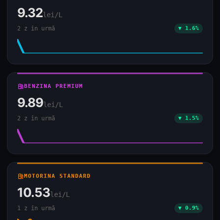
9.32
lei/L
2 z în urmă
▼ 1.6%
local_gas_station
BENZINA PREMIUM
9.89
lei/L
2 z în urmă
▼ 1.5%
local_gas_station
MOTORINA STANDARD
10.53
lei/L
1 z în urmă
▼ 0.9%