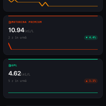
local_gas_station
MOTORINA PREMIUM
10.94
lei/L
2 z în urmă
▼ 4.4%
local_gas_station
GPL
4.62
lei/L
5 z în urmă
▲ 1.1%