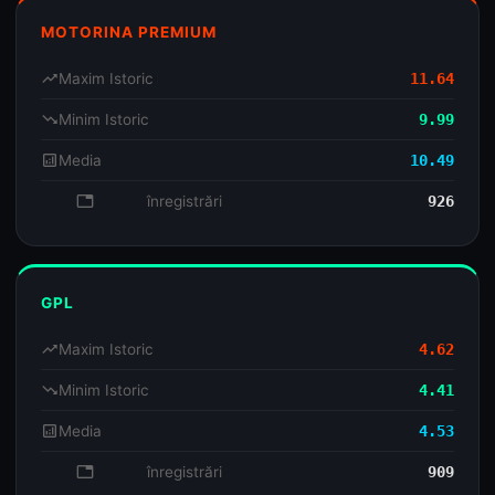
MOTORINA PREMIUM
trending_up
Maxim Istoric
11.64
trending_down
Minim Istoric
9.99
analytics
Media
10.49
database
înregistrări
926
GPL
trending_up
Maxim Istoric
4.62
trending_down
Minim Istoric
4.41
analytics
Media
4.53
database
înregistrări
909