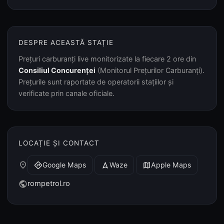
DESPRE ACEASTĂ STAȚIE
Prețuri carburanți live monitorizate la fiecare 2 ore din
Consiliul Concurenței
(Monitorul Prețurilor Carburanți).
Prețurile sunt raportate de operatorii stațiilor și
verificate prin canale oficiale.
LOCAȚIE ȘI CONTACT
place
Google Maps
Waze
Apple Maps
directions
navigation
map
rompetrol.ro
public