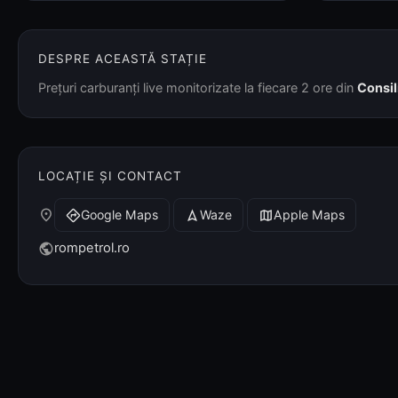
DESPRE ACEASTĂ STAȚIE
Prețuri carburanți live monitorizate la fiecare 2 ore din
Consil
LOCAȚIE ȘI CONTACT
place
Google Maps
Waze
Apple Maps
directions
navigation
map
rompetrol.ro
public