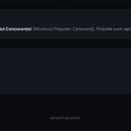
iul Concurenței
(Monitorul Prețurilor Carburanți). Prețurile sunt rapor
ADVERTISEMENT