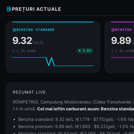
local_gas_station
PREȚURI ACTUALE
local_gas_station
BENZINA STANDARD
local_gas_station
BENZINA
9.32
9.89
lei/L
l
1 z în urmă
▼ 1.6%
1 z în urmă
REZUMAT LIVE
ROMPETROL Campulung Moldovenesc (Calea Transilvaniei, nr.1
1 h în urmă.
Cel mai ieftin carburant acum: Benzina standard
Benzina standard: 9.32 lei/L (€1.774 · $7.75/gal), -1.6% faț
Benzina premium: 9.89 lei/L (€1.883 · $8.22/gal), -1.5% faț
Motorina standard: 10.53 lei/L (€2.005 · $8.75/gal), -0.9% 