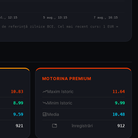
 de referință zilnice BCE. Cel mai recent curs: 1 EUR =
MOTORINA PREMIUM
10.83
trending_up
Maxim Istoric
11.64
8.99
trending_down
Minim Istoric
9.99
9.59
analytics
Media
10.48
921
database
înregistrări
912