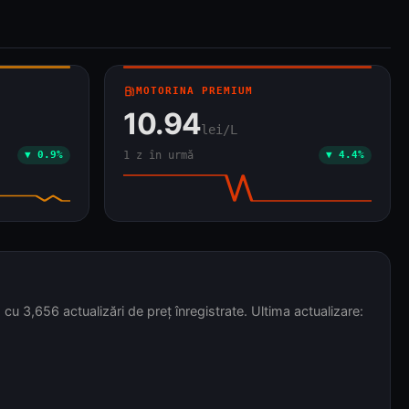
local_gas_station
MOTORINA PREMIUM
10.94
lei/L
▼ 0.9%
1 z în urmă
▼ 4.4%
,656 actualizări de preț înregistrate. Ultima actualizare: