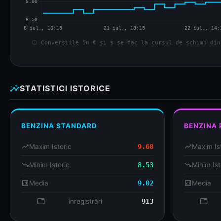
info
Conversiile în € și $ se fac la cursul de schimb din
insights
STATISTICI ISTORICE
BENZINA STANDARD
BENZINA
trending_up
Maxim Istoric
9.68
trending_up
Maxim Is
trending_down
Minim Istoric
8.53
trending_down
Minim Ist
analytics
Media
9.02
analytics
Media
database
înregistrări
913
databa