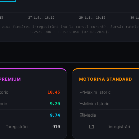
 ziua fiecărei înregistrări (nu la cursul curent). Sursă: ratele
5.2525 RON · 1.1535 USD (07.08.2026).
 PREMIUM
MOTORINA STANDARD
toric
10.45
trending_up
Maxim Istoric
oric
9.20
trending_down
Minim Istoric
9.74
analytics
Media
se
înregistrări
910
database
înregistrări