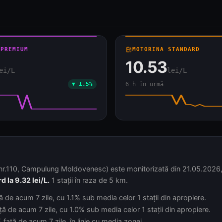
 PREMIUM
local_gas_station
MOTORINA STANDARD
10.53
ei/L
lei/L
▼ 1.5%
6 h în urmă
10, Campulung Moldovenesc) este monitorizată din 21.05.2026, cu 3
 la 9.32 lei/L.
1 stații în raza de 5 km.
ă de acum 7 zile, cu 1.1% sub media celor 1 stații din apropiere.
ă de acum 7 zile, cu 1.0% sub media celor 1 stații din apropiere.
față de acum 7 zile, în linie cu media zonei.