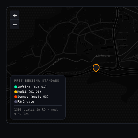
+
−
PREȚ BENZINA STANDARD
Ieftine (sub Q1)
Medii (Q1–Q3)
Scumpe (peste Q3)
Fără date
1396 stații în RO · med:
9.42 lei