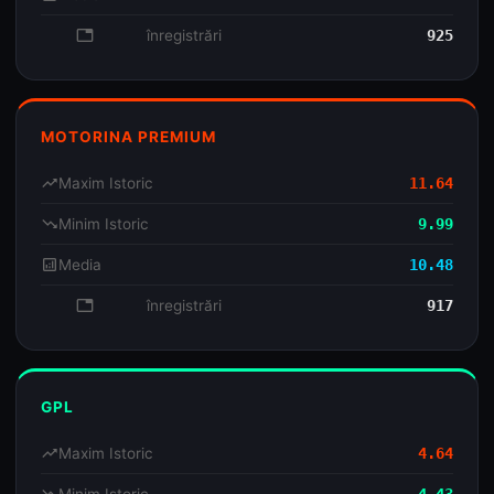
database
înregistrări
925
MOTORINA PREMIUM
trending_up
Maxim Istoric
11.64
trending_down
Minim Istoric
9.99
analytics
Media
10.48
database
înregistrări
917
GPL
trending_up
Maxim Istoric
4.64