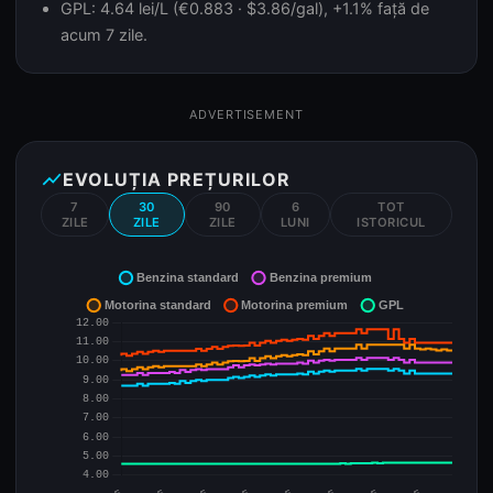
GPL: 4.64 lei/L (€0.883 · $3.86/gal), +1.1% față de
acum 7 zile.
ADVERTISEMENT
show_chart
EVOLUȚIA PREȚURILOR
7
30
90
6
TOT
ZILE
ZILE
ZILE
LUNI
ISTORICUL