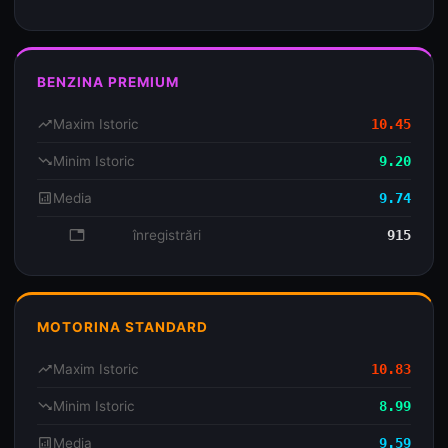
BENZINA PREMIUM
trending_up
Maxim Istoric
10.45
trending_down
Minim Istoric
9.20
analytics
Media
9.74
database
înregistrări
915
MOTORINA STANDARD
trending_up
Maxim Istoric
10.83
trending_down
Minim Istoric
8.99
analytics
Media
9.59