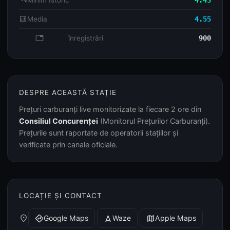
trending_down
Minim Istoric
4.43
analytics
Media
4.55
database
înregistrări
900
DESPRE ACEASTĂ STAȚIE
Prețuri carburanți live monitorizate la fiecare 2 ore din
Consiliul Concurenței
(Monitorul Prețurilor Carburanți).
Prețurile sunt raportate de operatorii stațiilor și
verificate prin canale oficiale.
LOCAȚIE ȘI CONTACT
place
Google Maps
Waze
Apple Maps
directions
navigation
map