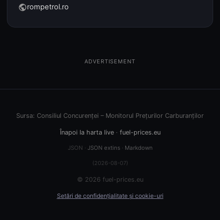
rompetrol.ro
public
ADVERTISEMENT
Sursa: Consiliul Concurenței – Monitorul Prețurilor Carburanților
Înapoi la harta live
·
fuel-prices.eu
JSON ·
JSON extins
·
Markdown
(2026-08-07)
© 2026 fuel-prices.eu
Setări de confidențialitate și cookie-uri