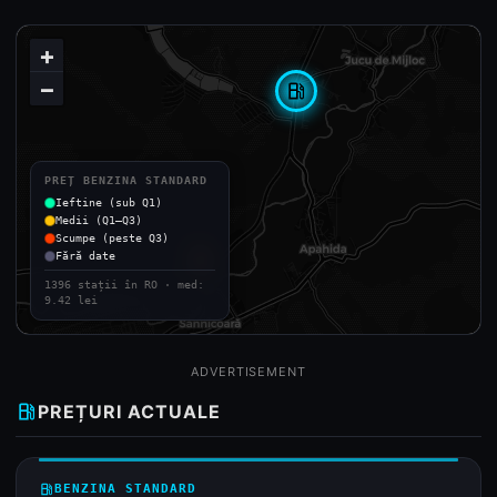
+
−
local_gas_station
PREȚ BENZINA STANDARD
Ieftine (sub Q1)
Medii (Q1–Q3)
Scumpe (peste Q3)
Fără date
1396 stații în RO · med:
9.42 lei
ADVERTISEMENT
local_gas_station
PREȚURI ACTUALE
local_gas_station
BENZINA STANDARD