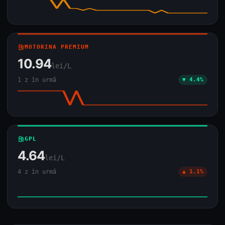
local_gas_station
MOTORINA PREMIUM
10.94
lei/L
1 z în urmă
▼ 4.4%
local_gas_station
GPL
4.64
lei/L
4 z în urmă
▲ 1.1%