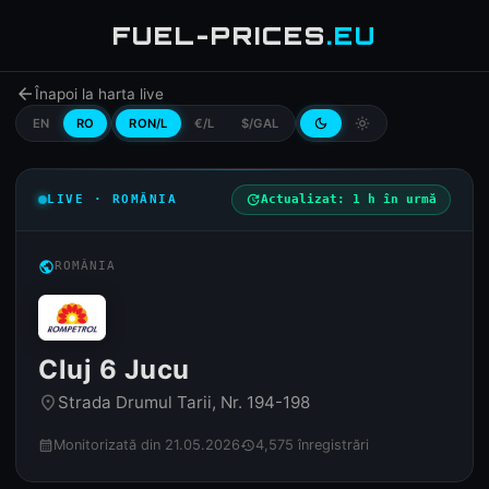
FUEL-PRICES
.EU
arrow_back
Înapoi la harta live
EN
RO
RON/L
€/L
$/GAL
dark_mode
light_mode
LIVE · ROMÂNIA
update
Actualizat: 1 h în urmă
public
ROMÂNIA
Cluj 6 Jucu
Strada Drumul Tarii, Nr. 194-198
place
Monitorizată din 21.05.2026
4,575 înregistrări
calendar_month
history