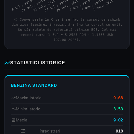
info
Conversiile în € și $ se fac la cursul de schimb
din ziua fiecărei înregistrări (nu la cursul curent).
Sursă: ratele de referință zilnice BCE. Cel mai
recent curs: 1 EUR = 5.2525 RON · 1.1535 USD
(07.08.2026).
insights
STATISTICI ISTORICE
BENZINA STANDARD
trending_up
Maxim Istoric
9.68
trending_down
Minim Istoric
8.53
analytics
Media
9.02
database
înregistrări
918