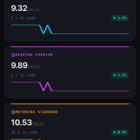
9.32
lei/L
1 z în urmă
▼ 1.6%
local_gas_station
BENZINA PREMIUM
9.89
lei/L
1 z în urmă
▼ 1.5%
local_gas_station
MOTORINA STANDARD
10.53
lei/L
16 h în urmă
▼ 0.9%