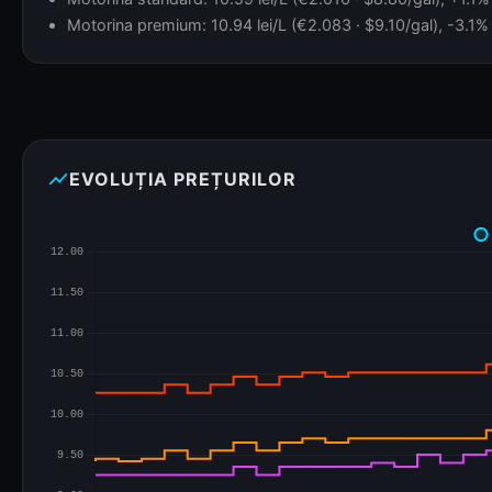
Motorina premium: 10.94 lei/L (€2.083 · $9.10/gal), -3.1% 
show_chart
EVOLUȚIA PREȚURILOR