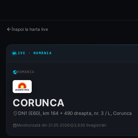
arrow_back
Înapoi la harta live
LIVE · ROMÂNIA
public
ROMÂNIA
CORUNCA
DN1 (E60), km 164 + 490 dreapta, nr. 3 / L, Corunca
place
Monitorizată din 21.05.2026
3,630 înregistrări
calendar_month
history