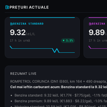
local_gas_station
PREȚURI ACTUALE
local_gas_station
BENZINA STANDARD
local_gas_station
BENZINA
9.32
9.89
lei/L
l
17 h în urmă
▼ 1.1%
17 h în urm
REZUMAT LIVE
ROMPETROL CORUNCA (DN1 (E60), km 164 + 490 dreapta, nr. 3 /
Cel mai ieftin carburant acum: Benzina standard la 9.32 lei
Benzina standard: 9.32 lei/L (€1.774 · $7.75/gal), -1.1% faț
Benzina premium: 9.89 lei/L (€1.883 · $8.22/gal), -1.0% fa
Motorina standard: 10.59 lei/L (€2.016 · $8.80/gal), +1.1% 