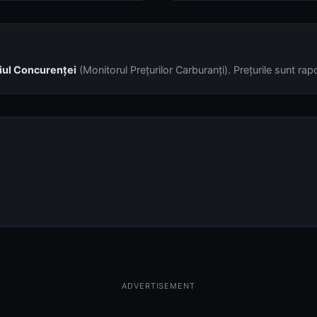
iul Concurenței
(Monitorul Prețurilor Carburanți). Prețurile sunt rapor
ADVERTISEMENT