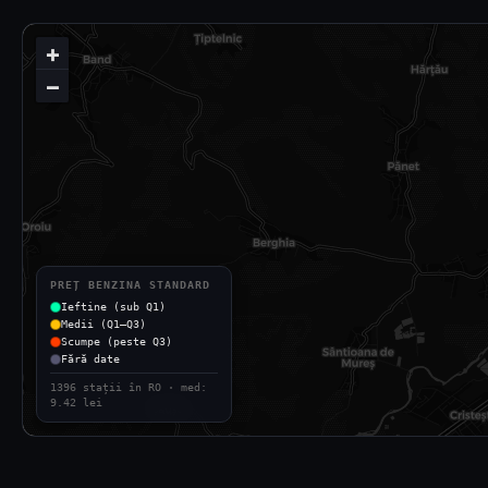
+
−
PREȚ BENZINA STANDARD
Ieftine (sub Q1)
Medii (Q1–Q3)
Scumpe (peste Q3)
Fără date
1396 stații în RO · med:
9.42 lei