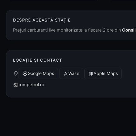
DESPRE ACEASTĂ STAȚIE
Prețuri carburanți live monitorizate la fiecare 2 ore din
Consil
LOCAȚIE ȘI CONTACT
place
Google Maps
Waze
Apple Maps
directions
navigation
map
rompetrol.ro
public