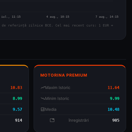
 de referință zilnice BCE. Cel mai recent curs: 1 EUR =
MOTORINA PREMIUM
10.83
trending_up
Maxim Istoric
11.64
8.99
trending_down
Minim Istoric
9.99
9.57
analytics
Media
10.48
914
database
înregistrări
905