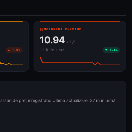
local_gas_station
MOTORINA PREMIUM
10.94
lei/L
▲ 1.0%
17 h în urmă
▼ 3.1%
ri de preț înregistrate. Ultima actualizare: 37 m în urmă.