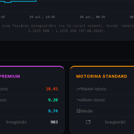
 ziua fiecărei înregistrări (nu la cursul curent). Sursă: ratele
5.2525 RON · 1.1535 USD (07.08.2026).
 PREMIUM
MOTORINA STANDARD
toric
10.45
trending_up
Maxim Istoric
oric
9.20
trending_down
Minim Istoric
9.74
analytics
Media
se
înregistrări
903
database
înregistrări