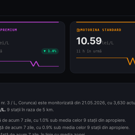
 PREMIUM
local_gas_station
MOTORINA STANDARD
10.59
ei/L
lei/L
ă
▼ 1.0%
11 h în urmă
 L, Corunca) este monitorizată din 21.05.2026, cu 3,630 actualiză
/L.
9 stații în raza de 5 km.
ă de acum 7 zile, cu 1.0% sub media celor 9 stații din apropiere.
ță de acum 7 zile, cu 0.9% sub media celor 9 stații din apropiere.
față de acum 7 zile, în linie cu media zonei.