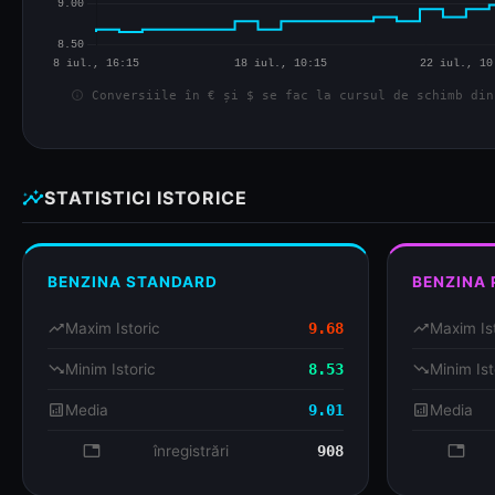
info
Conversiile în € și $ se fac la cursul de schimb din
insights
STATISTICI ISTORICE
BENZINA STANDARD
BENZINA
trending_up
Maxim Istoric
9.68
trending_up
Maxim Is
trending_down
Minim Istoric
8.53
trending_down
Minim Ist
analytics
Media
9.01
analytics
Media
database
înregistrări
908
databa