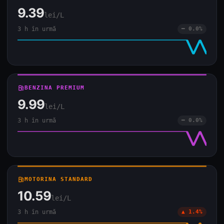
9.39
lei/L
3 h în urmă
━ 0.0%
local_gas_station
BENZINA PREMIUM
9.99
lei/L
3 h în urmă
━ 0.0%
local_gas_station
MOTORINA STANDARD
10.59
lei/L
3 h în urmă
▲ 1.4%