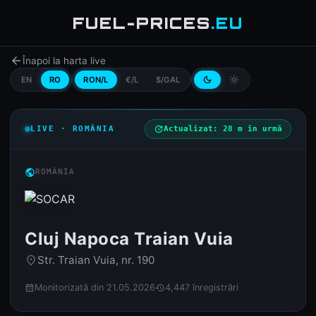
FUEL-PRICES
.EU
arrow_back
Înapoi la harta live
EN
RO
RON/L
€/L
$/GAL
dark_mode
light_mode
LIVE · ROMÂNIA
update
Actualizat: 28 m în urmă
public
ROMÂNIA
Cluj Napoca Traian Vuia
Str. Traian Vuia, nr. 190
place
Monitorizată din 21.05.2026
4,447 înregistrări
calendar_month
history