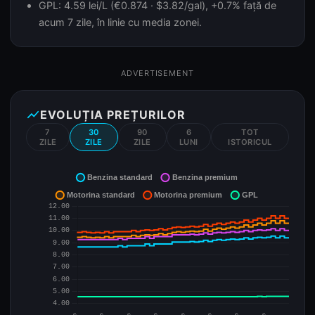
GPL: 4.59 lei/L (€0.874 · $3.82/gal), +0.7% față de
acum 7 zile, în linie cu media zonei.
ADVERTISEMENT
show_chart
EVOLUȚIA PREȚURILOR
7
30
90
6
TOT
ZILE
ZILE
ZILE
LUNI
ISTORICUL