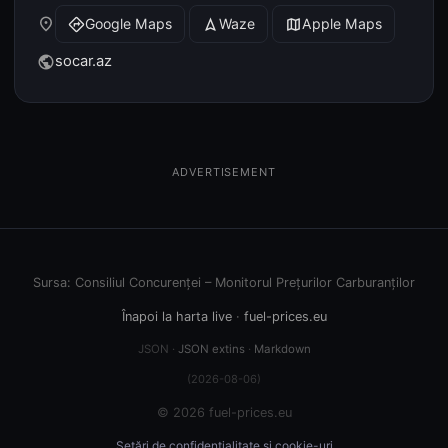
place
Google Maps
Waze
Apple Maps
directions
navigation
map
socar.az
public
ADVERTISEMENT
Sursa: Consiliul Concurenței – Monitorul Prețurilor Carburanților
Înapoi la harta live
·
fuel-prices.eu
JSON ·
JSON extins
·
Markdown
(2026-08-06)
© 2026 fuel-prices.eu
Setări de confidențialitate și cookie-uri