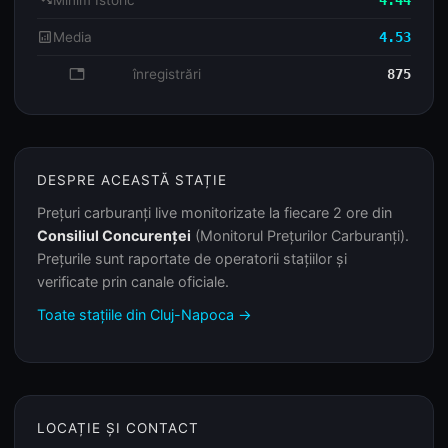
trending_down
Minim Istoric
4.44
analytics
Media
4.53
database
înregistrări
875
DESPRE ACEASTĂ STAȚIE
Prețuri carburanți live monitorizate la fiecare 2 ore din
Consiliul Concurenței
(Monitorul Prețurilor Carburanți).
Prețurile sunt raportate de operatorii stațiilor și
verificate prin canale oficiale.
Toate stațiile din Cluj-Napoca →
LOCAȚIE ȘI CONTACT