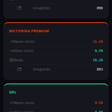
database
înregistrări
898
MOTORINA PREMIUM
trending_up
Maxim Istoric
11.19
trending_down
Minim Istoric
9.79
analytics
Media
10.20
database
înregistrări
893
GPL
trending_up
Maxim Istoric
4.59