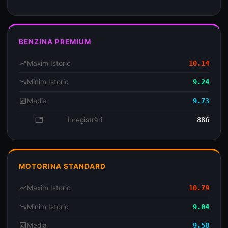
BENZINA PREMIUM
trending_up
Maxim Istoric
10.14
trending_down
Minim Istoric
9.24
analytics
Media
9.73
database
înregistrări
886
MOTORINA STANDARD
trending_up
Maxim Istoric
10.79
trending_down
Minim Istoric
9.04
analytics
Media
9.58