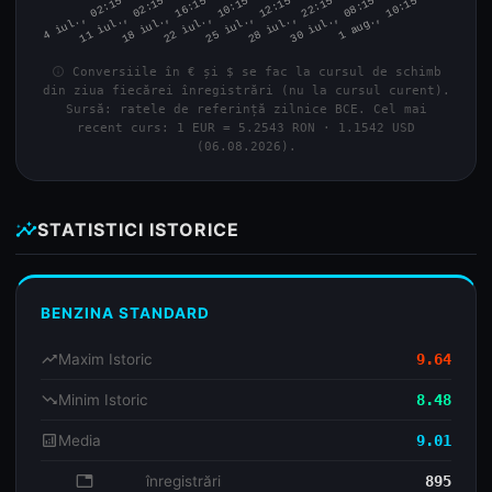
info
Conversiile în € și $ se fac la cursul de schimb
din ziua fiecărei înregistrări (nu la cursul curent).
Sursă: ratele de referință zilnice BCE. Cel mai
recent curs: 1 EUR = 5.2543 RON · 1.1542 USD
(06.08.2026).
insights
STATISTICI ISTORICE
BENZINA STANDARD
trending_up
Maxim Istoric
9.64
trending_down
Minim Istoric
8.48
analytics
Media
9.01
database
înregistrări
895