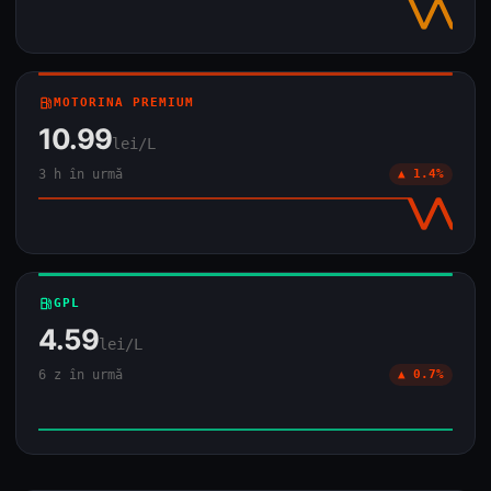
local_gas_station
MOTORINA PREMIUM
10.99
lei/L
3 h în urmă
▲ 1.4%
local_gas_station
GPL
4.59
lei/L
6 z în urmă
▲ 0.7%