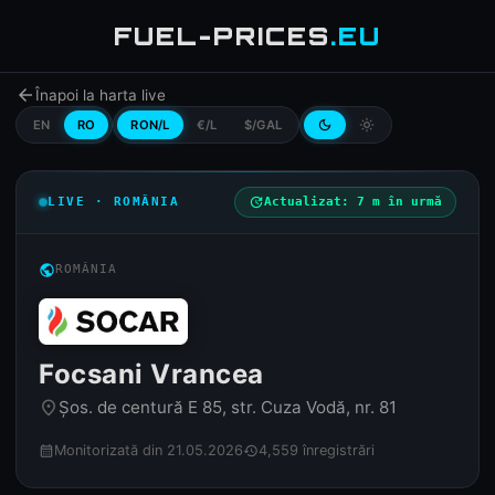
FUEL-PRICES
.EU
arrow_back
Înapoi la harta live
EN
RO
RON/L
€/L
$/GAL
dark_mode
light_mode
LIVE · ROMÂNIA
update
Actualizat: 7 m în urmă
public
ROMÂNIA
Focsani Vrancea
Şos. de centură E 85, str. Cuza Vodă, nr. 81
place
Monitorizată din 21.05.2026
4,559 înregistrări
calendar_month
history