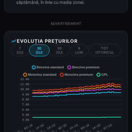
săptămână, în linie cu media zonei.
ADVERTISEMENT
show_chart
EVOLUȚIA PREȚURILOR
7
30
90
6
TOT
ZILE
ZILE
ZILE
LUNI
ISTORICUL