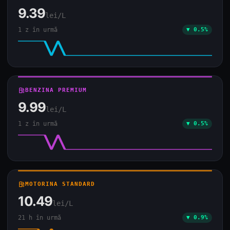
9.39
lei/L
1 z în urmă
▼ 0.5%
local_gas_station
BENZINA PREMIUM
9.99
lei/L
1 z în urmă
▼ 0.5%
local_gas_station
MOTORINA STANDARD
10.49
lei/L
21 h în urmă
▼ 0.9%