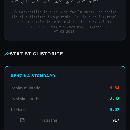
info
Conversiile în € și $ se fac la cursul de schimb
din ziua fiecărei înregistrări (nu la cursul curent).
Sursă: ratele de referință zilnice BCE. Cel mai
recent curs: 1 EUR = 5.2525 RON · 1.1535 USD
(07.08.2026).
insights
STATISTICI ISTORICE
BENZINA STANDARD
trending_up
Maxim Istoric
9.64
trending_down
Minim Istoric
8.48
analytics
Media
9.02
database
înregistrări
917