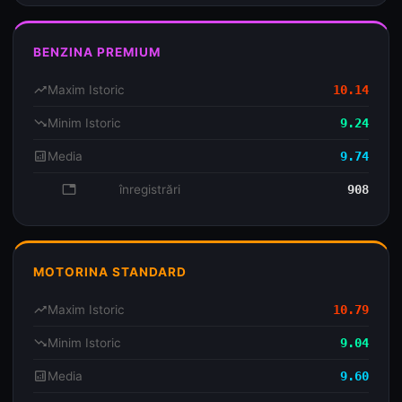
BENZINA PREMIUM
trending_up
Maxim Istoric
10.14
trending_down
Minim Istoric
9.24
analytics
Media
9.74
database
înregistrări
908
MOTORINA STANDARD
trending_up
Maxim Istoric
10.79
trending_down
Minim Istoric
9.04
analytics
Media
9.60