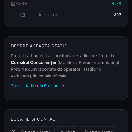
analytics
Media
4.49
database
înregistrări
897
DESPRE ACEASTĂ STAȚIE
Prețuri carburanți live monitorizate la fiecare 2 ore din
Consiliul Concurenței
(Monitorul Prețurilor Carburanți).
Prețurile sunt raportate de operatorii stațiilor și
verificate prin canale oficiale.
Toate stațiile din Focșani →
LOCAȚIE ȘI CONTACT
Google Maps
Waze
Apple Maps