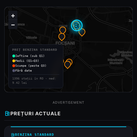
+
−
local_gas_station
PREȚ BENZINA STANDARD
Ieftine (sub Q1)
Medii (Q1–Q3)
Scumpe (peste Q3)
Fără date
1396 stații în RO · med:
9.42 lei
ADVERTISEMENT
local_gas_station
PREȚURI ACTUALE
local_gas_station
BENZINA STANDARD