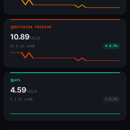
local_gas_station
MOTORINA PREMIUM
10.89
lei/L
21 h în urmă
▼ 0.9%
local_gas_station
GPL
4.59
lei/L
7 z în urmă
━ 0.0%