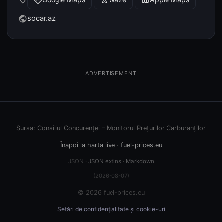
place
directions
navigation
map
socar.az
public
ADVERTISEMENT
Sursa: Consiliul Concurenței – Monitorul Prețurilor Carburanților
Înapoi la harta live
·
fuel-prices.eu
JSON ·
JSON extins
·
Markdown
(2026-08-07)
© 2026 fuel-prices.eu
Setări de confidențialitate și cookie-uri