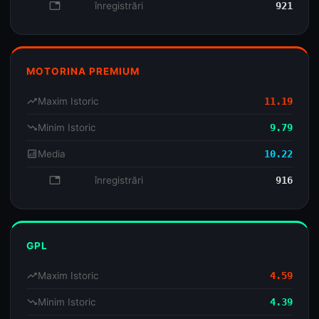
database
înregistrări
921
MOTORINA PREMIUM
trending_up
Maxim Istoric
11.19
trending_down
Minim Istoric
9.79
analytics
Media
10.22
database
înregistrări
916
GPL
trending_up
Maxim Istoric
4.59
trending_down
Minim Istoric
4.39