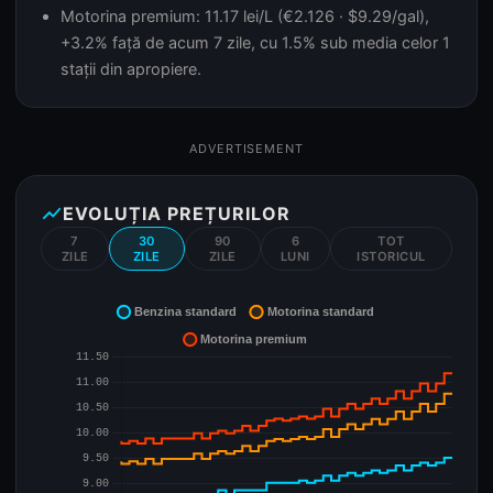
Motorina premium: 11.17 lei/L (€2.126 · $9.29/gal),
+3.2% față de acum 7 zile, cu 1.5% sub media celor 1
stații din apropiere.
ADVERTISEMENT
show_chart
EVOLUȚIA PREȚURILOR
7
30
90
6
TOT
ZILE
ZILE
ZILE
LUNI
ISTORICUL