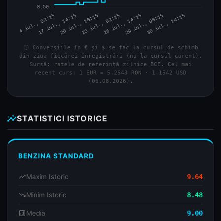
info
Conversiile în € și $ se fac la cursul de schimb
din ziua fiecărei înregistrări (nu la cursul curent).
Sursă: ratele de referință zilnice BCE. Cel mai
recent curs: 1 EUR = 5.2543 RON · 1.1542 USD
(06.08.2026).
insights
STATISTICI ISTORICE
BENZINA STANDARD
trending_up
Maxim Istoric
9.64
trending_down
Minim Istoric
8.48
analytics
Media
9.00