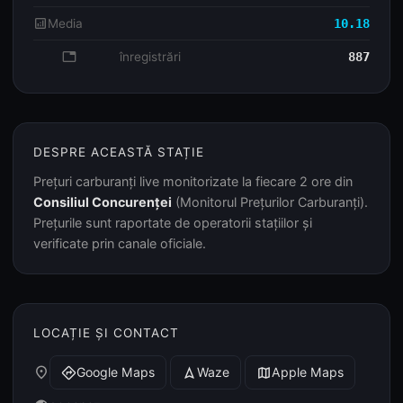
analytics
Media
10.18
database
înregistrări
887
DESPRE ACEASTĂ STAȚIE
Prețuri carburanți live monitorizate la fiecare 2 ore din
Consiliul Concurenței
(Monitorul Prețurilor Carburanți).
Prețurile sunt raportate de operatorii stațiilor și
verificate prin canale oficiale.
LOCAȚIE ȘI CONTACT
place
Google Maps
Waze
Apple Maps
directions
navigation
map