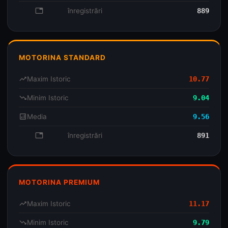
database
înregistrări
889
MOTORINA STANDARD
trending_up
Maxim Istoric
10.77
trending_down
Minim Istoric
9.04
analytics
Media
9.56
database
înregistrări
891
MOTORINA PREMIUM
trending_up
Maxim Istoric
11.17
trending_down
Minim Istoric
9.79