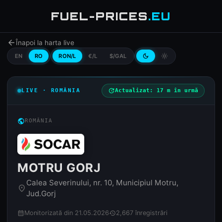
FUEL-PRICES
.EU
arrow_back
Înapoi la harta live
EN
RO
RON/L
€/L
$/GAL
dark_mode
light_mode
LIVE · ROMÂNIA
update
Actualizat: 17 m în urmă
public
ROMÂNIA
MOTRU GORJ
Calea Severinului, nr. 10, Municipiul Motru,
place
Jud.Gorj
Monitorizată din 21.05.2026
2,667 înregistrări
calendar_month
history