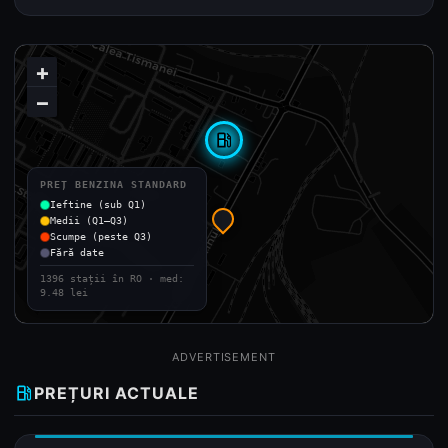
+
−
local_gas_station
PREȚ BENZINA STANDARD
Ieftine (sub Q1)
Medii (Q1–Q3)
Scumpe (peste Q3)
Fără date
1396 stații în RO · med:
9.48 lei
ADVERTISEMENT
local_gas_station
PREȚURI ACTUALE