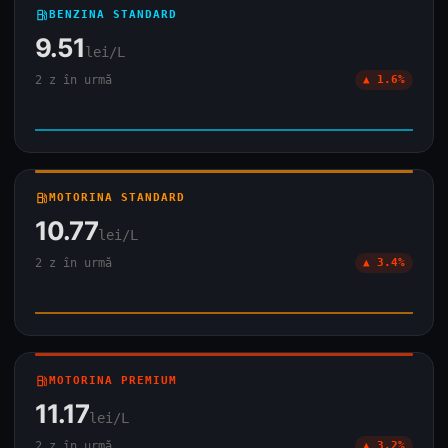
local_gas_station
BENZINA STANDARD
9.51
lei/L
2 z în urmă
▲ 1.6%
local_gas_station
MOTORINA STANDARD
10.77
lei/L
2 z în urmă
▲ 3.4%
local_gas_station
MOTORINA PREMIUM
11.17
lei/L
2 z în urmă
▲ 3.2%