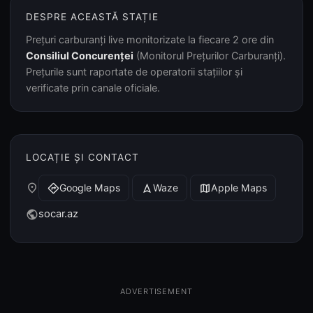
DESPRE ACEASTĂ STAȚIE
Prețuri carburanți live monitorizate la fiecare 2 ore din
Consiliul Concurenței
(Monitorul Prețurilor Carburanți).
Prețurile sunt raportate de operatorii stațiilor și
verificate prin canale oficiale.
LOCAȚIE ȘI CONTACT
place
Google Maps
Waze
Apple Maps
directions
navigation
map
socar.az
public
ADVERTISEMENT