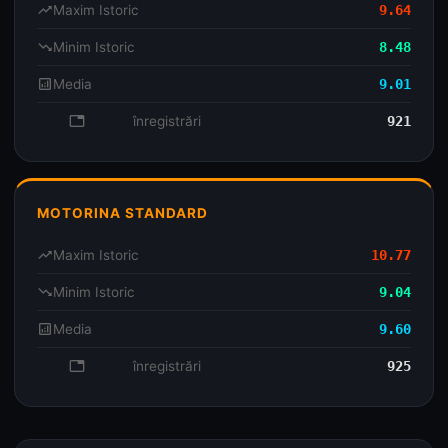
trending_up
Maxim Istoric
9.64
trending_down
Minim Istoric
8.48
analytics
Media
9.01
database
înregistrări
921
MOTORINA STANDARD
trending_up
Maxim Istoric
10.77
trending_down
Minim Istoric
9.04
analytics
Media
9.60
database
înregistrări
925