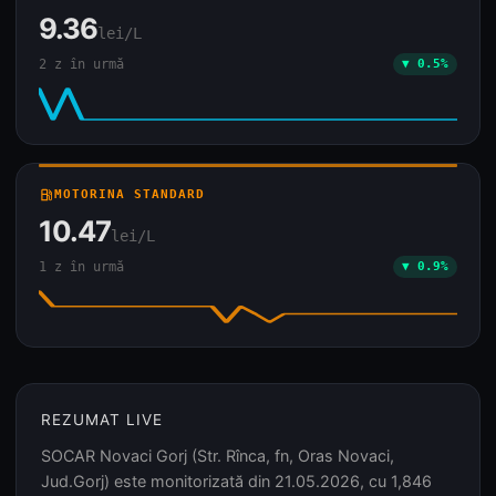
9.36
lei/L
2 z în urmă
▼ 0.5%
local_gas_station
MOTORINA STANDARD
10.47
lei/L
1 z în urmă
▼ 0.9%
REZUMAT LIVE
SOCAR Novaci Gorj (Str. Rînca, fn, Oras Novaci,
Jud.Gorj) este monitorizată din 21.05.2026, cu 1,846