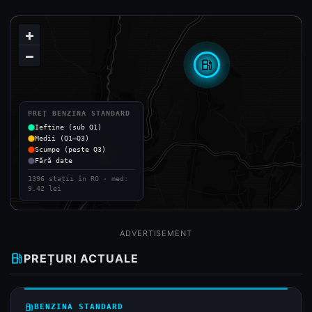
+
−
local_gas_station
PREȚ BENZINA STANDARD
Ieftine (sub Q1)
Medii (Q1–Q3)
Scumpe (peste Q3)
Fără date
1396 stații în RO · med:
9.42 lei
ADVERTISEMENT
local_gas_station
PREȚURI ACTUALE
local_gas_station
BENZINA STANDARD