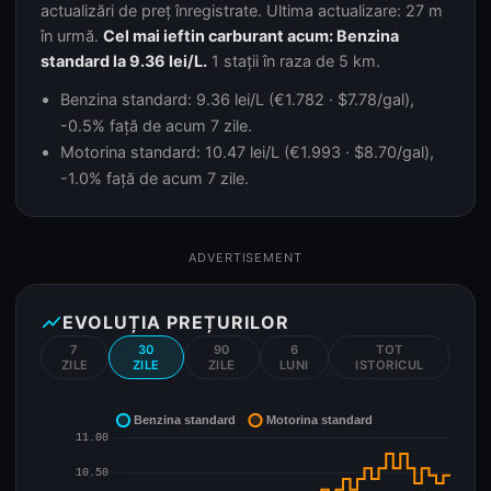
actualizări de preț înregistrate. Ultima actualizare: 27 m
în urmă.
Cel mai ieftin carburant acum: Benzina
standard la 9.36 lei/L.
1 stații în raza de 5 km.
Benzina standard: 9.36 lei/L (€1.782 · $7.78/gal),
-0.5% față de acum 7 zile.
Motorina standard: 10.47 lei/L (€1.993 · $8.70/gal),
-1.0% față de acum 7 zile.
ADVERTISEMENT
show_chart
EVOLUȚIA PREȚURILOR
7
30
90
6
TOT
ZILE
ZILE
ZILE
LUNI
ISTORICUL