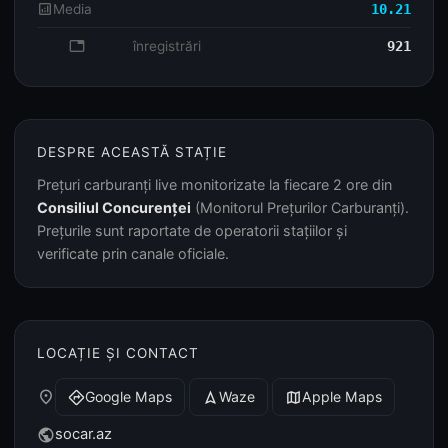
analytics
Media
10.21
database
înregistrări
921
DESPRE ACEASTĂ STAȚIE
Prețuri carburanți live monitorizate la fiecare 2 ore din
Consiliul Concurenței
(Monitorul Prețurilor Carburanți).
Prețurile sunt raportate de operatorii stațiilor și
verificate prin canale oficiale.
LOCAȚIE ȘI CONTACT
place
Google Maps
Waze
Apple Maps
directions
navigation
map
socar.az
public