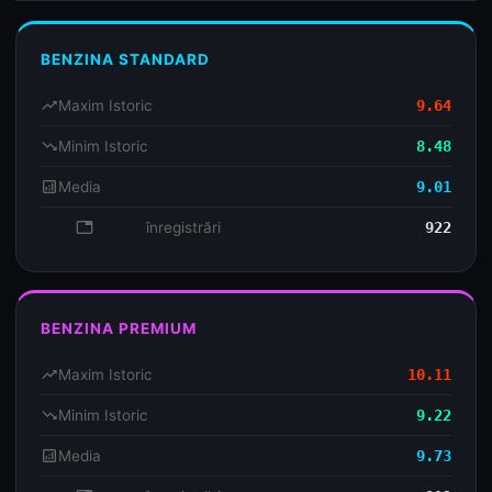
BENZINA STANDARD
trending_up
Maxim Istoric
9.64
trending_down
Minim Istoric
8.48
analytics
Media
9.01
database
înregistrări
922
BENZINA PREMIUM
trending_up
Maxim Istoric
10.11
trending_down
Minim Istoric
9.22
analytics
Media
9.73