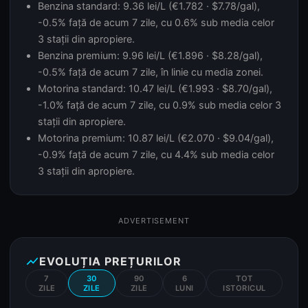
Benzina standard: 9.36 lei/L (€1.782 · $7.78/gal),
-0.5% față de acum 7 zile, cu 0.6% sub media celor
3 stații din apropiere.
Benzina premium: 9.96 lei/L (€1.896 · $8.28/gal),
-0.5% față de acum 7 zile, în linie cu media zonei.
Motorina standard: 10.47 lei/L (€1.993 · $8.70/gal),
-1.0% față de acum 7 zile, cu 0.9% sub media celor 3
stații din apropiere.
Motorina premium: 10.87 lei/L (€2.070 · $9.04/gal),
-0.9% față de acum 7 zile, cu 4.4% sub media celor
3 stații din apropiere.
ADVERTISEMENT
show_chart
EVOLUȚIA PREȚURILOR
7
30
90
6
TOT
ZILE
ZILE
ZILE
LUNI
ISTORICUL