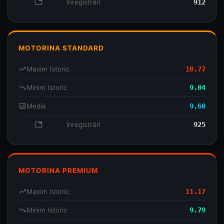
database
înregistrări
912
MOTORINA STANDARD
trending_up
Maxim Istoric
10.77
trending_down
Minim Istoric
9.04
analytics
Media
9.60
database
înregistrări
925
MOTORINA PREMIUM
trending_up
Maxim Istoric
11.17
trending_down
Minim Istoric
9.79