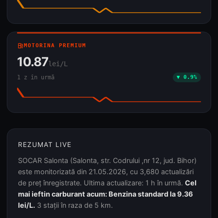
local_gas_station
MOTORINA PREMIUM
10.87
lei/L
1 z în urmă
▼ 0.9%
REZUMAT LIVE
SOCAR Salonta (Salonta, str. Codrului ,nr 12, jud. Bihor)
este monitorizată din 21.05.2026, cu 3,680 actualizări
de preț înregistrate. Ultima actualizare: 1 h în urmă.
Cel
mai ieftin carburant acum: Benzina standard la 9.36
lei/L.
3 stații în raza de 5 km.