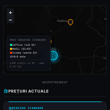
+
−
PREȚ BENZINA STANDARD
Ieftine (sub Q1)
Medii (Q1–Q3)
Scumpe (peste Q3)
local_gas_station
Fără date
1396 stații în RO · med:
9.42 lei
ADVERTISEMENT
local_gas_station
PREȚURI ACTUALE
local_gas_station
BENZINA STANDARD