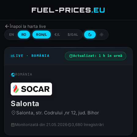
FUEL-PRICES
.EU
arrow_back
Înapoi la harta live
EN
RO
RON/L
€/L
$/GAL
dark_mode
light_mode
LIVE · ROMÂNIA
update
Actualizat: 1 h în urmă
public
ROMÂNIA
Salonta
Salonta, str. Codrului ,nr 12, jud. Bihor
place
Monitorizată din 21.05.2026
3,680 înregistrări
calendar_month
history