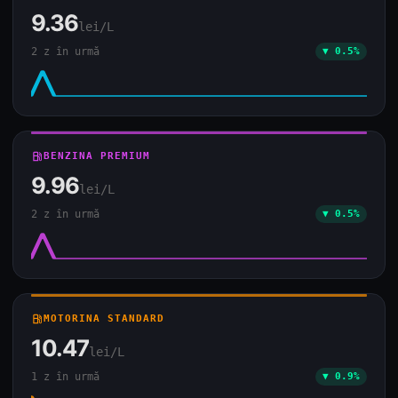
9.36
lei/L
2 z în urmă
▼ 0.5%
local_gas_station
BENZINA PREMIUM
9.96
lei/L
2 z în urmă
▼ 0.5%
local_gas_station
MOTORINA STANDARD
10.47
lei/L
1 z în urmă
▼ 0.9%