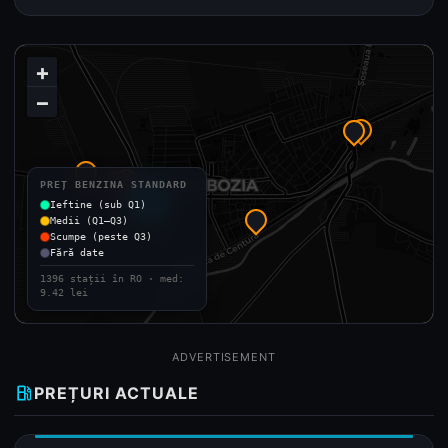
+
−
PREȚ BENZINA STANDARD
local_gas_station
Ieftine (sub Q1)
Medii (Q1–Q3)
Scumpe (peste Q3)
Fără date
1396 stații în RO · med:
9.42 lei
ADVERTISEMENT
local_gas_station
PREȚURI ACTUALE