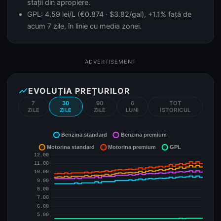
stații din apropiere.
GPL: 4.59 lei/L (€0.874 · $3.82/gal), +1.1% față de
acum 7 zile, în linie cu media zonei.
ADVERTISEMENT
show_chart
EVOLUȚIA PREȚURILOR
7
30
90
6
TOT
ZILE
ZILE
ZILE
LUNI
ISTORICUL