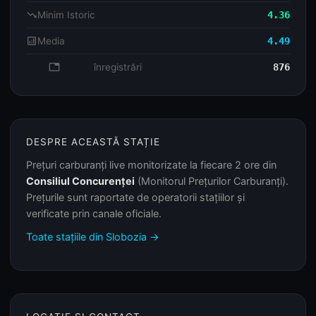
trending_down
Minim Istoric
4.36
analytics
Media
4.49
database
înregistrări
876
DESPRE ACEASTĂ STAȚIE
Prețuri carburanți live monitorizate la fiecare 2 ore din
Consiliul Concurenței
(Monitorul Prețurilor Carburanți).
Prețurile sunt raportate de operatorii stațiilor și
verificate prin canale oficiale.
Toate stațiile din Slobozia →