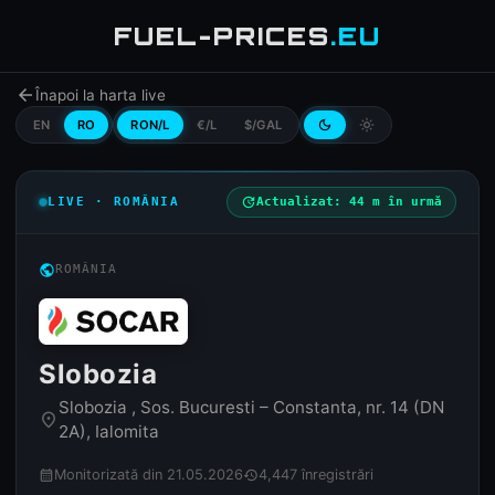
FUEL-PRICES
.EU
arrow_back
Înapoi la harta live
EN
RO
RON/L
€/L
$/GAL
dark_mode
light_mode
LIVE · ROMÂNIA
update
Actualizat: 44 m în urmă
public
ROMÂNIA
Slobozia
Slobozia , Sos. Bucuresti – Constanta, nr. 14 (DN
place
2A), Ialomita
Monitorizată din 21.05.2026
4,447 înregistrări
calendar_month
history