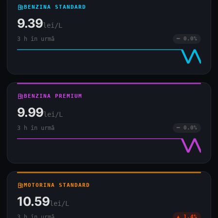
local_gas_station
BENZINA STANDARD
9.39
lei/L
3 h în urmă
━ 0.0%
local_gas_station
BENZINA PREMIUM
9.99
lei/L
3 h în urmă
━ 0.0%
local_gas_station
MOTORINA STANDARD
10.59
lei/L
3 h în urmă
▲ 1.4%