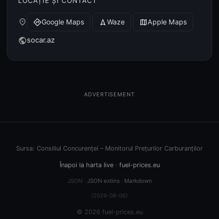
LOCAȚIE ȘI CONTACT
place
Google Maps
Waze
Apple Maps
directions
navigation
map
socar.az
public
ADVERTISEMENT
Sursa: Consiliul Concurenței – Monitorul Prețurilor Carburanților
Înapoi la harta live
·
fuel-prices.eu
JSON ·
JSON extins
·
Markdown
(2026-08-06)
© 2026 fuel-prices.eu