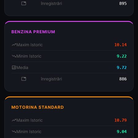
database
înregistrări
895
BENZINA PREMIUM
trending_up
Maxim Istoric
10.14
trending_down
Minim Istoric
9.22
analytics
Media
9.72
database
înregistrări
886
MOTORINA STANDARD
trending_up
Maxim Istoric
10.79
trending_down
Minim Istoric
9.04