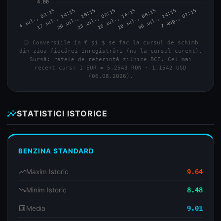
info
Conversiile în € și $ se fac la cursul de schimb
din ziua fiecărei înregistrări (nu la cursul curent).
Sursă: ratele de referință zilnice BCE. Cel mai
recent curs: 1 EUR = 5.2543 RON · 1.1542 USD
(06.08.2026).
insights
STATISTICI ISTORICE
BENZINA STANDARD
trending_up
Maxim Istoric
9.64
trending_down
Minim Istoric
8.48
analytics
Media
9.01