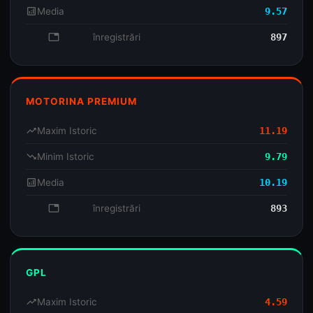
analytics
Media
9.57
database
înregistrări
897
MOTORINA PREMIUM
trending_up
Maxim Istoric
11.19
trending_down
Minim Istoric
9.79
analytics
Media
10.19
database
înregistrări
893
GPL
trending_up
Maxim Istoric
4.59