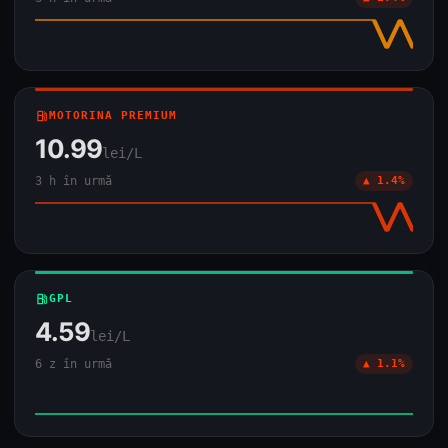
local_gas_station
MOTORINA PREMIUM
10.99
lei/L
3 h în urmă
▲ 1.4%
local_gas_station
GPL
4.59
lei/L
6 z în urmă
▲ 1.1%