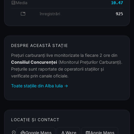
analytics
Media
10.47
database
înregistrări
925
DESPRE ACEASTĂ STAȚIE
Prețuri carburanți live monitorizate la fiecare 2 ore din
Consiliul Concurenței
(Monitorul Prețurilor Carburanți).
Prețurile sunt raportate de operatorii stațiilor și
verificate prin canale oficiale.
Toate stațiile din Alba Iulia →
LOCAȚIE ȘI CONTACT
place
Google Maps
Waze
Apple Maps
directions
navigation
map