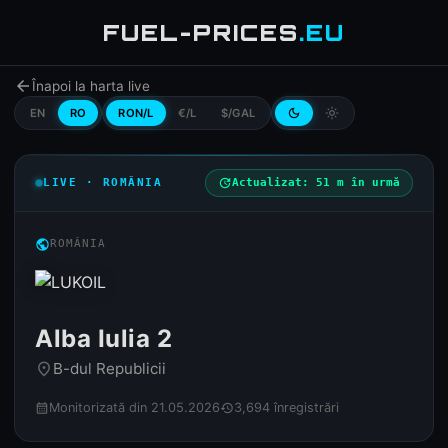
FUEL-PRICES
.EU
arrow_back
Înapoi la harta live
EN
RO
RON/L
€/L
$/GAL
dark_mode
light_mode
LIVE · ROMÂNIA
update
Actualizat: 51 m în urmă
public
ROMÂNIA
Alba Iulia 2
B-dul Republicii
place
Monitorizată din 21.05.2026
3,694 înregistrări
calendar_month
history