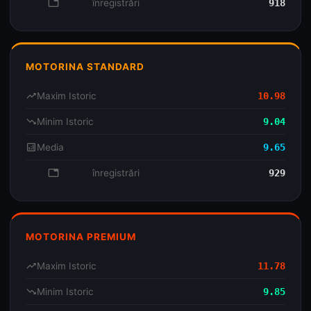
database
înregistrări
918
MOTORINA STANDARD
trending_up
Maxim Istoric
10.98
trending_down
Minim Istoric
9.04
analytics
Media
9.65
database
înregistrări
929
MOTORINA PREMIUM
trending_up
Maxim Istoric
11.78
trending_down
Minim Istoric
9.85