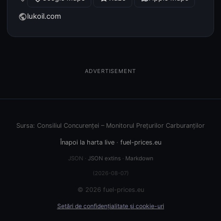
lukoil.com
public
ADVERTISEMENT
Sursa: Consiliul Concurenței – Monitorul Prețurilor Carburanților
Înapoi la harta live
·
fuel-prices.eu
JSON ·
JSON extins
·
Markdown
(2026-08-07)
© 2026 fuel-prices.eu
Setări de confidențialitate și cookie-uri