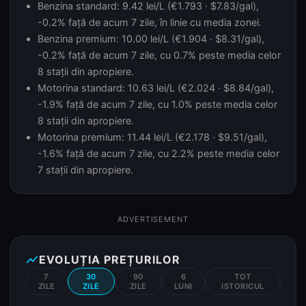
Benzina standard: 9.42 lei/L (€1.793 · $7.83/gal),
-0.2% față de acum 7 zile, în linie cu media zonei.
Benzina premium: 10.00 lei/L (€1.904 · $8.31/gal),
-0.2% față de acum 7 zile, cu 0.7% peste media celor
8 stații din apropiere.
Motorina standard: 10.63 lei/L (€2.024 · $8.84/gal),
-1.9% față de acum 7 zile, cu 1.0% peste media celor
8 stații din apropiere.
Motorina premium: 11.44 lei/L (€2.178 · $9.51/gal),
-1.6% față de acum 7 zile, cu 2.2% peste media celor
7 stații din apropiere.
ADVERTISEMENT
show_chart
EVOLUȚIA PREȚURILOR
7
30
90
6
TOT
ZILE
ZILE
ZILE
LUNI
ISTORICUL