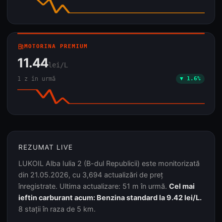
local_gas_station
MOTORINA PREMIUM
11.44
lei/L
1 z în urmă
▼ 1.6%
REZUMAT LIVE
LUKOIL Alba Iulia 2 (B-dul Republicii) este monitorizată
din 21.05.2026, cu 3,694 actualizări de preț
înregistrate. Ultima actualizare: 51 m în urmă.
Cel mai
ieftin carburant acum: Benzina standard la 9.42 lei/L.
8 stații în raza de 5 km.