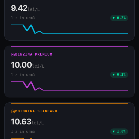
9.42
lei/L
1 z în urmă
▼ 0.2%
local_gas_station
BENZINA PREMIUM
10.00
lei/L
1 z în urmă
▼ 0.2%
local_gas_station
MOTORINA STANDARD
10.63
lei/L
1 z în urmă
▼ 1.8%