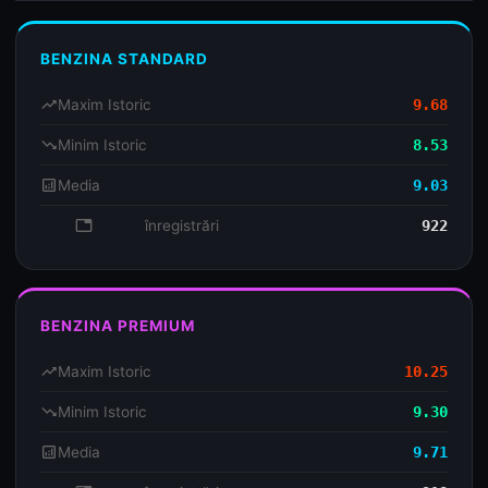
BENZINA STANDARD
trending_up
Maxim Istoric
9.68
trending_down
Minim Istoric
8.53
analytics
Media
9.03
database
înregistrări
922
BENZINA PREMIUM
trending_up
Maxim Istoric
10.25
trending_down
Minim Istoric
9.30
analytics
Media
9.71