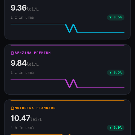
9.36
lei/L
1 z în urmă
▼ 0.5%
local_gas_station
BENZINA PREMIUM
9.84
lei/L
1 z în urmă
▼ 0.5%
local_gas_station
MOTORINA STANDARD
10.47
lei/L
4 h în urmă
▼ 0.9%