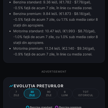
Benzina standard: 9.36 lei/L (€1.782 · $7.78/gal),
-0.5% față de acum 7 zile, în linie cu media zonei.
Benzina premium: 9.84 lei/L (€1.873 · $8.18/gal),
-0.5% față de acum 7 zile, cu 1.1% sub media celor 8
stații din apropiere.
Motorina standard: 10.47 lei/L (€1.993 · $8.70/gal),
-1.0% față de acum 7 zile, cu 1.0% sub media celor 8
stații din apropiere.
Motorina premium: 11.24 lei/L (€2.140 · $9.34/gal),
-0.9% față de acum 7 zile, în linie cu media zonei.
ADVERTISEMENT
show_chart
EVOLUȚIA PREȚURILOR
7
30
90
6
TOT
ZILE
ZILE
ZILE
LUNI
ISTORICUL