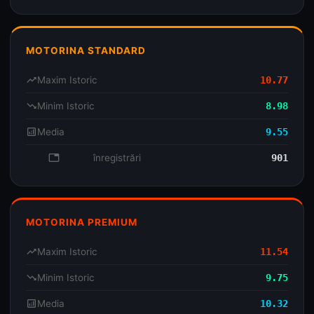
MOTORINA STANDARD
trending_up
Maxim Istoric
10.77
trending_down
Minim Istoric
8.98
analytics
Media
9.55
database
înregistrări
901
MOTORINA PREMIUM
trending_up
Maxim Istoric
11.54
trending_down
Minim Istoric
9.75
analytics
Media
10.32