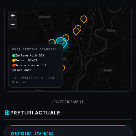
+
−
local_gas_station
PREȚ BENZINA STANDARD
Ieftine (sub Q1)
Medii (Q1–Q3)
Scumpe (peste Q3)
Fără date
1396 stații în RO · med:
9.42 lei
ADVERTISEMENT
local_gas_station
PREȚURI ACTUALE
local_gas_station
BENZINA STANDARD