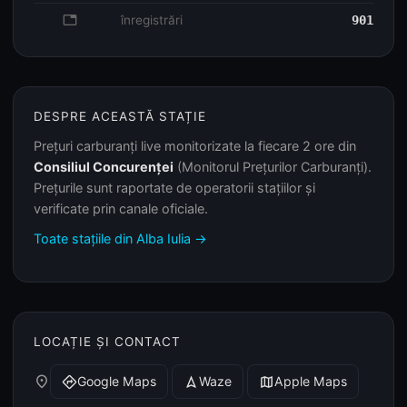
database
înregistrări
901
DESPRE ACEASTĂ STAȚIE
Prețuri carburanți live monitorizate la fiecare 2 ore din
Consiliul Concurenței
(Monitorul Prețurilor Carburanți).
Prețurile sunt raportate de operatorii stațiilor și
verificate prin canale oficiale.
Toate stațiile din Alba Iulia →
LOCAȚIE ȘI CONTACT
place
Google Maps
Waze
Apple Maps
directions
navigation
map