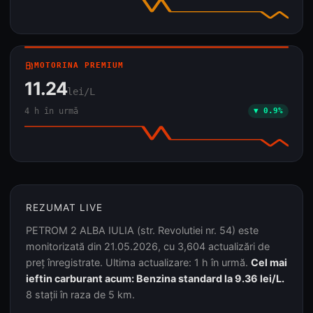
local_gas_station
MOTORINA PREMIUM
11.24
lei/L
4 h în urmă
▼ 0.9%
REZUMAT LIVE
PETROM 2 ALBA IULIA (str. Revolutiei nr. 54) este
monitorizată din 21.05.2026, cu 3,604 actualizări de
preț înregistrate. Ultima actualizare: 1 h în urmă.
Cel mai
ieftin carburant acum: Benzina standard la 9.36 lei/L.
8 stații în raza de 5 km.