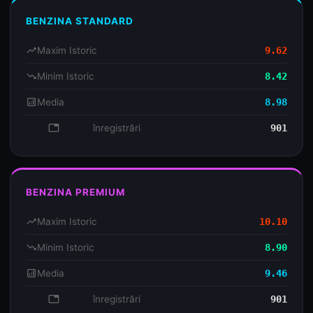
BENZINA STANDARD
trending_up
Maxim Istoric
9.62
trending_down
Minim Istoric
8.42
analytics
Media
8.98
database
înregistrări
901
BENZINA PREMIUM
trending_up
Maxim Istoric
10.10
trending_down
Minim Istoric
8.90
analytics
Media
9.46
database
înregistrări
901