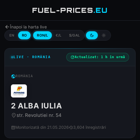
FUEL-PRICES
.EU
arrow_back
Înapoi la harta live
EN
RO
RON/L
€/L
$/GAL
dark_mode
light_mode
LIVE · ROMÂNIA
update
Actualizat: 1 h în urmă
public
ROMÂNIA
2 ALBA IULIA
str. Revolutiei nr. 54
place
Monitorizată din 21.05.2026
3,604 înregistrări
calendar_month
history