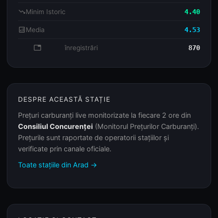
trending_down
Minim Istoric
4.40
analytics
Media
4.53
database
înregistrări
870
DESPRE ACEASTĂ STAȚIE
Prețuri carburanți live monitorizate la fiecare 2 ore din
Consiliul Concurenței
(Monitorul Prețurilor Carburanți).
Prețurile sunt raportate de operatorii stațiilor și
verificate prin canale oficiale.
Toate stațiile din Arad →