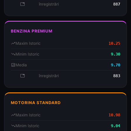
database
înregistrări
887
BENZINA PREMIUM
trending_up
Maxim Istoric
10.25
trending_down
Minim Istoric
9.30
analytics
Media
9.70
database
înregistrări
883
MOTORINA STANDARD
trending_up
Maxim Istoric
10.98
trending_down
Minim Istoric
9.04