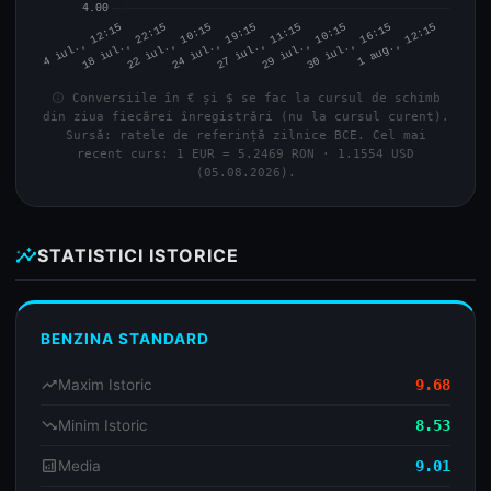
info
Conversiile în € și $ se fac la cursul de schimb
din ziua fiecărei înregistrări (nu la cursul curent).
Sursă: ratele de referință zilnice BCE. Cel mai
recent curs: 1 EUR = 5.2469 RON · 1.1554 USD
(05.08.2026).
insights
STATISTICI ISTORICE
BENZINA STANDARD
trending_up
Maxim Istoric
9.68
trending_down
Minim Istoric
8.53
analytics
Media
9.01