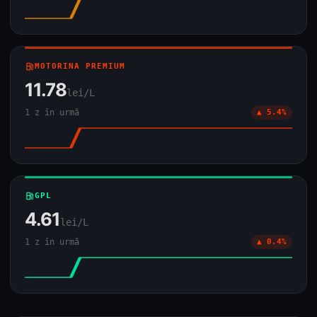
local_gas_station
MOTORINA PREMIUM
11.78
lei/L
1 z în urmă
▲ 5.4%
local_gas_station
GPL
4.61
lei/L
1 z în urmă
▲ 0.4%