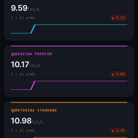
9.59
lei/L
1 z în urmă
▲ 2.1%
local_gas_station
BENZINA PREMIUM
10.17
lei/L
1 z în urmă
▲ 2.0%
local_gas_station
MOTORINA STANDARD
10.98
lei/L
1 z în urmă
▲ 5.3%