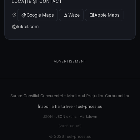
LOCAȚIE ȘI CONTACT
place
Google Maps
Waze
Apple Maps
directions
navigation
map
lukoil.com
public
ADVERTISEMENT
Sursa: Consiliul Concurenței – Monitorul Prețurilor Carburanților
Înapoi la harta live
·
fuel-prices.eu
JSON ·
JSON extins
·
Markdown
(2026-08-05)
© 2026 fuel-prices.eu