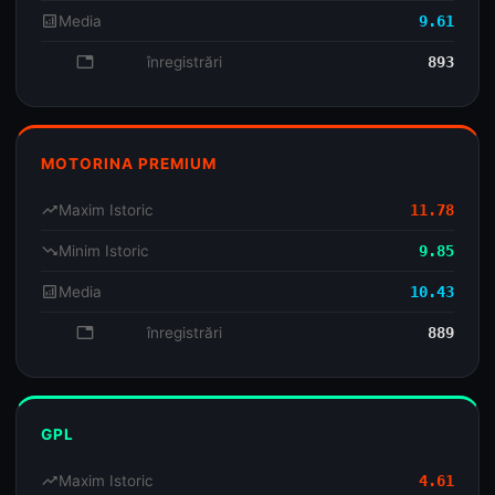
analytics
Media
9.61
database
înregistrări
893
MOTORINA PREMIUM
trending_up
Maxim Istoric
11.78
trending_down
Minim Istoric
9.85
analytics
Media
10.43
database
înregistrări
889
GPL
trending_up
Maxim Istoric
4.61