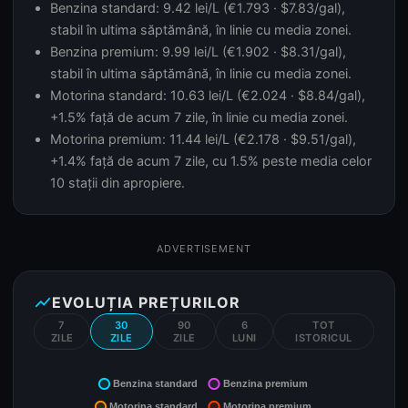
Benzina standard: 9.42 lei/L (€1.793 · $7.83/gal),
stabil în ultima săptămână, în linie cu media zonei.
Benzina premium: 9.99 lei/L (€1.902 · $8.31/gal),
stabil în ultima săptămână, în linie cu media zonei.
Motorina standard: 10.63 lei/L (€2.024 · $8.84/gal),
+1.5% față de acum 7 zile, în linie cu media zonei.
Motorina premium: 11.44 lei/L (€2.178 · $9.51/gal),
+1.4% față de acum 7 zile, cu 1.5% peste media celor
10 stații din apropiere.
ADVERTISEMENT
show_chart
EVOLUȚIA PREȚURILOR
7
30
90
6
TOT
ZILE
ZILE
ZILE
LUNI
ISTORICUL