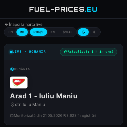
FUEL-PRICES
.EU
arrow_back
Înapoi la harta live
EN
RO
RON/L
€/L
$/GAL
dark_mode
light_mode
LIVE · ROMÂNIA
update
Actualizat: 1 h în urmă
public
ROMÂNIA
Arad 1 - Iuliu Maniu
str. Iuliu Maniu
place
Monitorizată din 21.05.2026
3,623 înregistrări
calendar_month
history