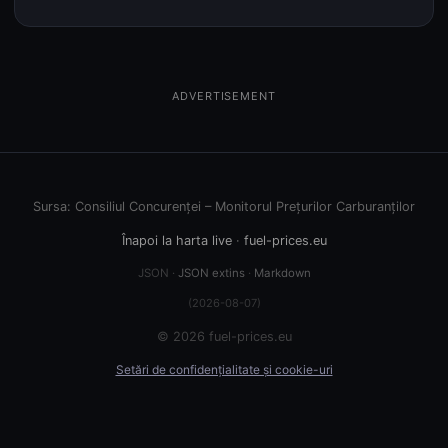
ADVERTISEMENT
Sursa: Consiliul Concurenței – Monitorul Prețurilor Carburanților
Înapoi la harta live
·
fuel-prices.eu
JSON ·
JSON extins
·
Markdown
(2026-08-07)
© 2026 fuel-prices.eu
Setări de confidențialitate și cookie-uri