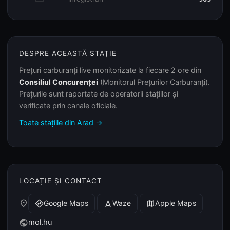
DESPRE ACEASTĂ STAȚIE
Prețuri carburanți live monitorizate la fiecare 2 ore din
Consiliul Concurenței
(Monitorul Prețurilor Carburanți).
Prețurile sunt raportate de operatorii stațiilor și
verificate prin canale oficiale.
Toate stațiile din Arad →
LOCAȚIE ȘI CONTACT
place
Google Maps
Waze
Apple Maps
directions
navigation
map
mol.hu
public