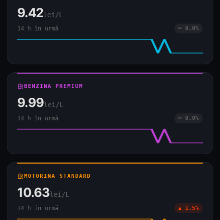
9.42
lei/L
14 h în urmă
━ 0.0%
local_gas_station
BENZINA PREMIUM
9.99
lei/L
14 h în urmă
━ 0.0%
local_gas_station
MOTORINA STANDARD
10.63
lei/L
14 h în urmă
▲ 1.5%