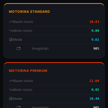
MOTORINA STANDARD
trending_up
Maxim Istoric
10.83
trending_down
Minim Istoric
9.04
analytics
Media
9.61
database
înregistrări
905
MOTORINA PREMIUM
trending_up
Maxim Istoric
11.64
trending_down
Minim Istoric
9.95
analytics
Media
10.44
database
înregistrări
905