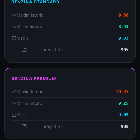
BENZINA STANDARD
trending_up
Maxim Istoric
9.68
trending_down
Minim Istoric
8.48
analytics
Media
9.03
database
înregistrări
905
BENZINA PREMIUM
trending_up
Maxim Istoric
10.35
trending_down
Minim Istoric
9.25
analytics
Media
9.69
database
înregistrări
908