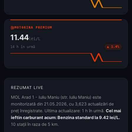
local_gas_station
MOTORINA PREMIUM
11.44
lei/L
14 h în urmă
▲ 1.4%
REZUMAT LIVE
MOL Arad 1 - Iuliu Maniu (str. Iuliu Maniu) este
monitorizată din 21.05.2026, cu 3,623 actualizări de
preț înregistrate. Ultima actualizare: 1 h în urmă.
Cel mai
ieftin carburant acum: Benzina standard la 9.42 lei/L.
10 stații în raza de 5 km.