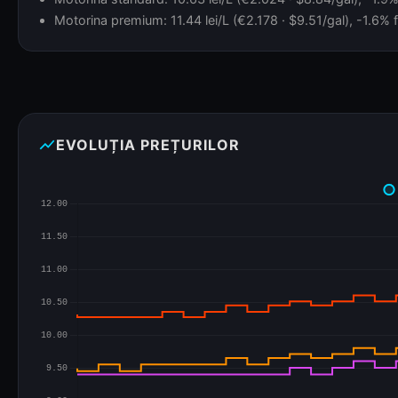
Motorina premium: 11.44 lei/L (€2.178 · $9.51/gal), -1.6% f
show_chart
EVOLUȚIA PREȚURILOR