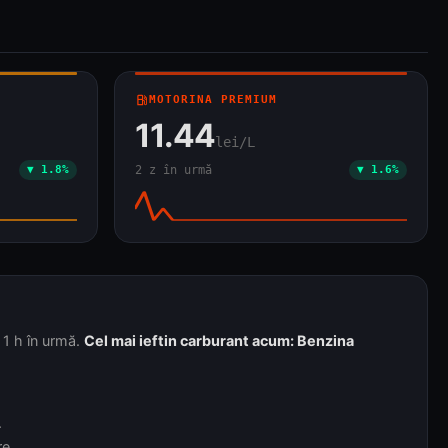
local_gas_station
MOTORINA PREMIUM
11.44
lei/L
▼ 1.8%
2 z în urmă
▼ 1.6%
 1 h în urmă.
Cel mai ieftin carburant acum: Benzina
.
re.