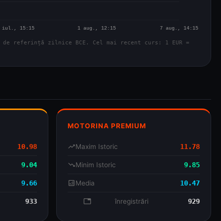
 de referință zilnice BCE. Cel mai recent curs: 1 EUR =
MOTORINA PREMIUM
10.98
trending_up
Maxim Istoric
11.78
9.04
trending_down
Minim Istoric
9.85
9.66
analytics
Media
10.47
933
database
înregistrări
929