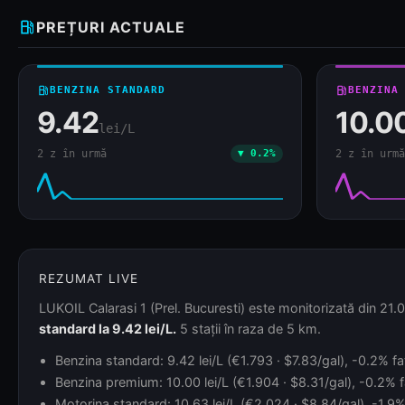
local_gas_station
PREȚURI ACTUALE
local_gas_station
BENZINA STANDARD
local_gas_station
BENZINA
9.42
10.0
lei/L
2 z în urmă
▼ 0.2%
2 z în urmă
REZUMAT LIVE
LUKOIL Calarasi 1 (Prel. Bucuresti) este monitorizată din 21.0
standard la 9.42 lei/L.
5 stații în raza de 5 km.
Benzina standard: 9.42 lei/L (€1.793 · $7.83/gal), -0.2% faț
Benzina premium: 10.00 lei/L (€1.904 · $8.31/gal), -0.2% f
Motorina standard: 10.63 lei/L (€2.024 · $8.84/gal), -1.9%