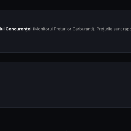
iul Concurenței
(Monitorul Prețurilor Carburanți). Prețurile sunt rapor