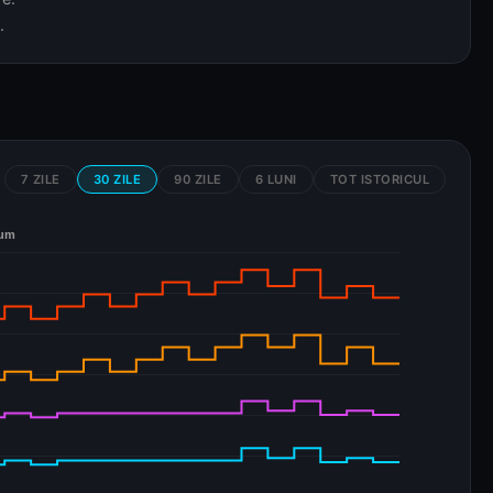
.
7 ZILE
30 ZILE
90 ZILE
6 LUNI
TOT ISTORICUL