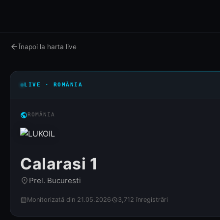
arrow_back
Înapoi la harta live
LIVE · ROMÂNIA
public
ROMÂNIA
Calarasi 1
Prel. Bucuresti
place
Monitorizată din 21.05.2026
3,712 înregistrări
calendar_month
history