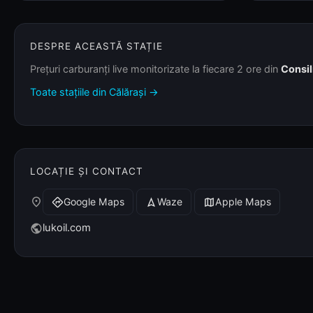
DESPRE ACEASTĂ STAȚIE
Prețuri carburanți live monitorizate la fiecare 2 ore din
Consil
Toate stațiile din Călărași →
LOCAȚIE ȘI CONTACT
place
Google Maps
Waze
Apple Maps
directions
navigation
map
lukoil.com
public