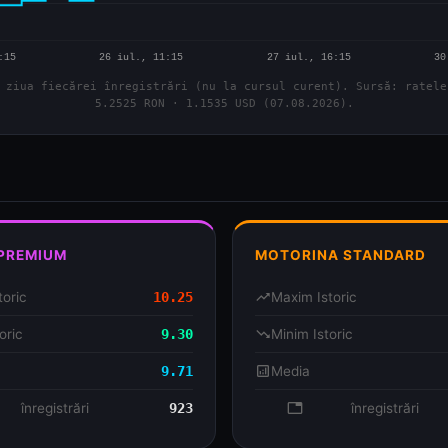
 ziua fiecărei înregistrări (nu la cursul curent). Sursă: ratele
5.2525 RON · 1.1535 USD (07.08.2026).
 PREMIUM
MOTORINA STANDARD
toric
10.25
trending_up
Maxim Istoric
oric
9.30
trending_down
Minim Istoric
9.71
analytics
Media
se
înregistrări
923
database
înregistrări