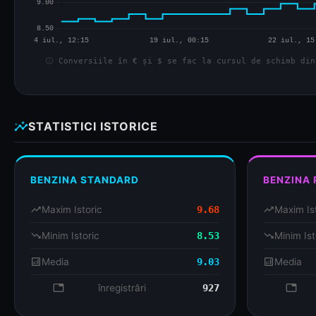
info
Conversiile în € și $ se fac la cursul de schimb din
insights
STATISTICI ISTORICE
BENZINA STANDARD
BENZINA
trending_up
Maxim Istoric
9.68
trending_up
Maxim Is
trending_down
Minim Istoric
8.53
trending_down
Minim Ist
analytics
Media
9.03
analytics
Media
database
înregistrări
927
databa