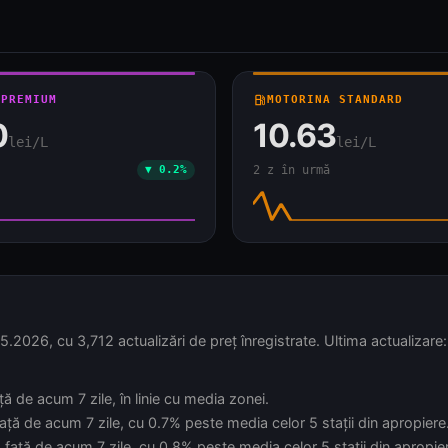
 PREMIUM
local_gas_station
MOTORINA STANDARD
0
10.63
lei/L
lei/L
▼ 0.2%
2 z în urmă
5.2026, cu 3,712 actualizări de preț înregistrate. Ultima actualizare:
ă de acum 7 zile, în linie cu media zonei.
ață de acum 7 zile, cu 0.7% peste media celor 5 stații din apropiere
 față de acum 7 zile, cu 0.8% peste media celor 5 stații din apropie