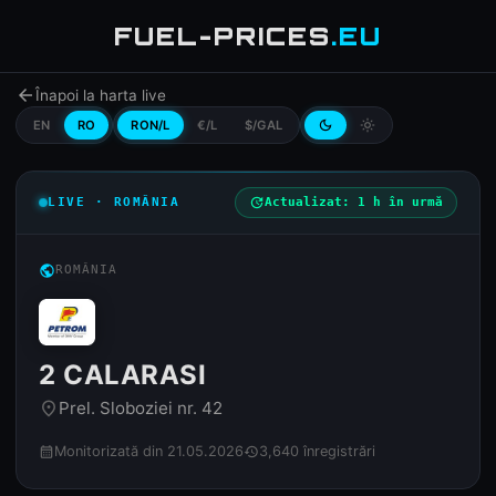
FUEL-PRICES
.EU
arrow_back
Înapoi la harta live
EN
RO
RON/L
€/L
$/GAL
dark_mode
light_mode
LIVE · ROMÂNIA
update
Actualizat: 1 h în urmă
public
ROMÂNIA
2 CALARASI
Prel. Sloboziei nr. 42
place
Monitorizată din 21.05.2026
3,640 înregistrări
calendar_month
history