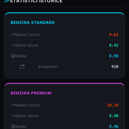
insights
STATISTICI ISTORICE
BENZINA STANDARD
trending_up
Maxim Istoric
9.62
trending_down
Minim Istoric
8.42
analytics
Media
8.98
database
înregistrări
910
BENZINA PREMIUM
trending_up
Maxim Istoric
10.10
trending_down
Minim Istoric
8.90
analytics
Media
9.46