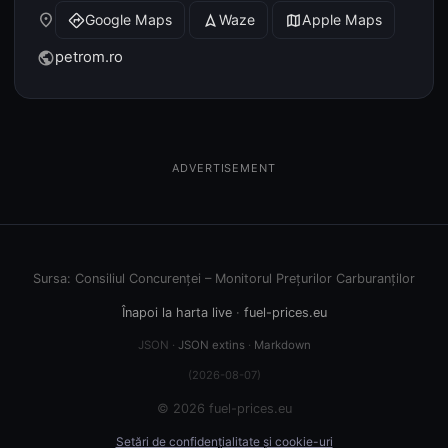
place
Google Maps
Waze
Apple Maps
directions
navigation
map
petrom.ro
public
ADVERTISEMENT
Sursa: Consiliul Concurenței – Monitorul Prețurilor Carburanților
Înapoi la harta live
·
fuel-prices.eu
JSON ·
JSON extins
·
Markdown
(2026-08-07)
© 2026 fuel-prices.eu
Setări de confidențialitate și cookie-uri