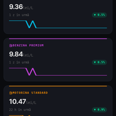
9.36
lei/L
1 z în urmă
▼ 0.5%
local_gas_station
BENZINA PREMIUM
9.84
lei/L
1 z în urmă
▼ 0.5%
local_gas_station
MOTORINA STANDARD
10.47
lei/L
22 h în urmă
▼ 0.9%