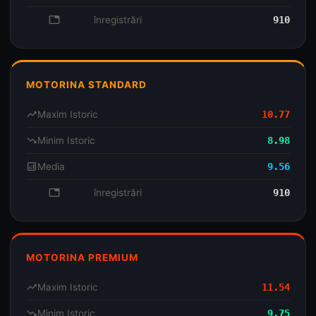
database
înregistrări
910
MOTORINA STANDARD
trending_up
Maxim Istoric
10.77
trending_down
Minim Istoric
8.98
analytics
Media
9.56
database
înregistrări
910
MOTORINA PREMIUM
trending_up
Maxim Istoric
11.54
trending_down
Minim Istoric
9.75