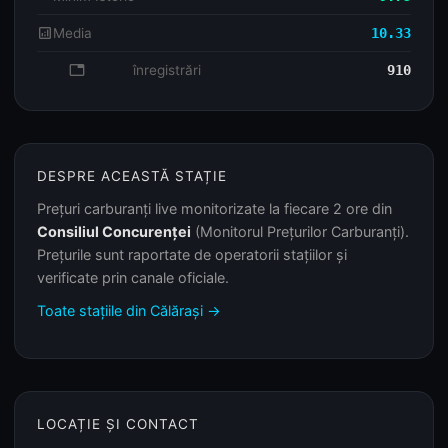
analytics
Media
10.33
database
înregistrări
910
DESPRE ACEASTĂ STAȚIE
Prețuri carburanți live monitorizate la fiecare 2 ore din
Consiliul Concurenței
(Monitorul Prețurilor Carburanți).
Prețurile sunt raportate de operatorii stațiilor și
verificate prin canale oficiale.
Toate stațiile din Călărași →
LOCAȚIE ȘI CONTACT