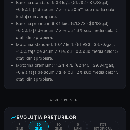
Benzina standard: 9.36 lei/L (€1.782 · $7.78/gal),
-0.5% față de acum 7 zile, cu 0.5% sub media celor
5 stații din apropiere.
Benzina premium: 9.84 lei/L (€1.873 · $8.18/gal),
-0.5% față de acum 7 zile, cu 1.3% sub media celor 5
stații din apropiere.
Motorina standard: 10.47 lei/L (€1.993 · $8.70/gal),
-1.0% față de acum 7 zile, cu 1.0% sub media celor 5
stații din apropiere.
Motorina premium: 11.24 lei/L (€2.140 · $9.34/gal),
-0.9% față de acum 7 zile, cu 1.2% sub media celor 5
stații din apropiere.
ADVERTISEMENT
show_chart
EVOLUȚIA PREȚURILOR
7
30
90
6
TOT
ZILE
ZILE
ZILE
LUNI
ISTORICUL