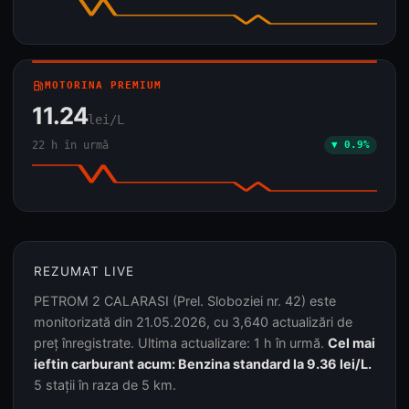
local_gas_station
MOTORINA PREMIUM
11.24
lei/L
22 h în urmă
▼ 0.9%
REZUMAT LIVE
PETROM 2 CALARASI (Prel. Sloboziei nr. 42) este
monitorizată din 21.05.2026, cu 3,640 actualizări de
preț înregistrate. Ultima actualizare: 1 h în urmă.
Cel mai
ieftin carburant acum: Benzina standard la 9.36 lei/L.
5 stații în raza de 5 km.