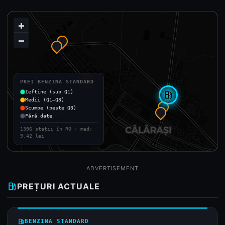
+
−
PREȚ BENZINA STANDARD
Ieftine (sub Q1)
local_gas_station
Medii (Q1–Q3)
Scumpe (peste Q3)
Fără date
1396 stații în RO · med:
9.42 lei
ADVERTISEMENT
local_gas_station
PREȚURI ACTUALE
local_gas_station
BENZINA STANDARD