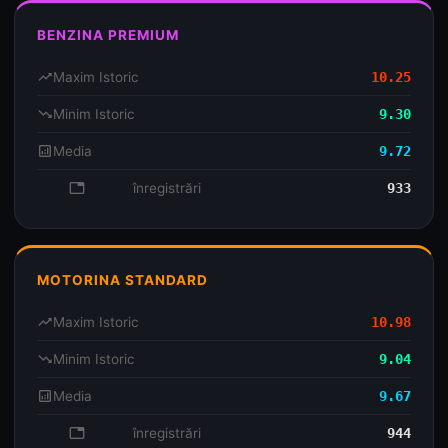
BENZINA PREMIUM
trending_up
Maxim Istoric
10.25
trending_down
Minim Istoric
9.30
analytics
Media
9.72
database
înregistrări
933
MOTORINA STANDARD
trending_up
Maxim Istoric
10.98
trending_down
Minim Istoric
9.04
analytics
Media
9.67
database
înregistrări
944