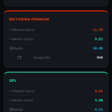
MOTORINA PREMIUM
trending_up
Maxim Istoric
11.78
trending_down
Minim Istoric
9.85
analytics
Media
10.49
database
înregistrări
940
GPL
trending_up
Maxim Istoric
4.61
trending_down
Minim Istoric
4.40
analytics
Media
4.53