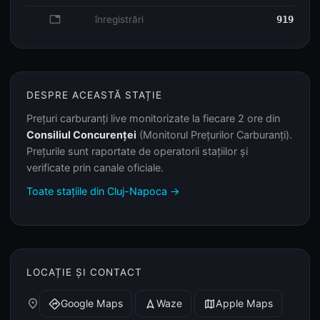
database
înregistrări
919
DESPRE ACEASTĂ STAȚIE
Prețuri carburanți live monitorizate la fiecare 2 ore din
Consiliul Concurenței
(Monitorul Prețurilor Carburanți).
Prețurile sunt raportate de operatorii stațiilor și
verificate prin canale oficiale.
Toate stațiile din Cluj-Napoca →
LOCAȚIE ȘI CONTACT
place
Google Maps
Waze
Apple Maps
directions
navigation
map