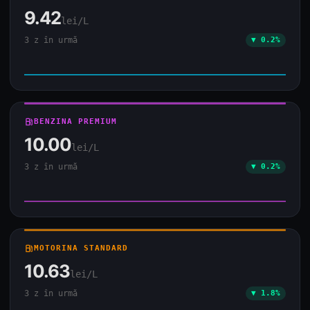
9.42
lei/L
3 z în urmă
▼ 0.2%
local_gas_station
BENZINA PREMIUM
10.00
lei/L
3 z în urmă
▼ 0.2%
local_gas_station
MOTORINA STANDARD
10.63
lei/L
3 z în urmă
▼ 1.8%