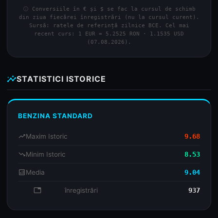
info
Conversiile în € și $ se fac la cursul de schimb
din ziua fiecărei înregistrări (nu la cursul curent).
Sursă: ratele de referință zilnice BCE. Cel mai
recent curs: 1 EUR = 5.2525 RON · 1.1535 USD
(07.08.2026).
insights
STATISTICI ISTORICE
BENZINA STANDARD
trending_up
Maxim Istoric
9.68
trending_down
Minim Istoric
8.53
analytics
Media
9.04
database
înregistrări
937