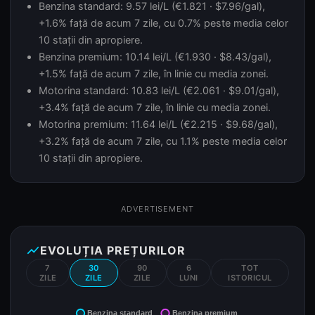
Benzina standard: 9.57 lei/L (€1.821 · $7.96/gal),
+1.6% față de acum 7 zile, cu 0.7% peste media celor
10 stații din apropiere.
Benzina premium: 10.14 lei/L (€1.930 · $8.43/gal),
+1.5% față de acum 7 zile, în linie cu media zonei.
Motorina standard: 10.83 lei/L (€2.061 · $9.01/gal),
+3.4% față de acum 7 zile, în linie cu media zonei.
Motorina premium: 11.64 lei/L (€2.215 · $9.68/gal),
+3.2% față de acum 7 zile, cu 1.1% peste media celor
10 stații din apropiere.
ADVERTISEMENT
show_chart
EVOLUȚIA PREȚURILOR
7
30
90
6
TOT
ZILE
ZILE
ZILE
LUNI
ISTORICUL