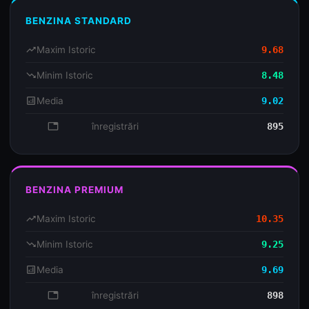
BENZINA STANDARD
trending_up
Maxim Istoric
9.68
trending_down
Minim Istoric
8.48
analytics
Media
9.02
database
înregistrări
895
BENZINA PREMIUM
trending_up
Maxim Istoric
10.35
trending_down
Minim Istoric
9.25
analytics
Media
9.69
database
înregistrări
898