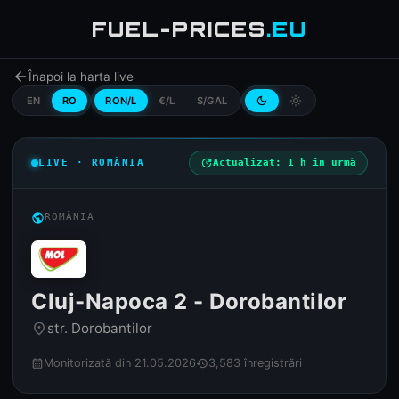
FUEL-PRICES
.EU
arrow_back
Înapoi la harta live
EN
RO
RON/L
€/L
$/GAL
dark_mode
light_mode
LIVE · ROMÂNIA
update
Actualizat: 1 h în urmă
public
ROMÂNIA
Cluj-Napoca 2 - Dorobantilor
str. Dorobantilor
place
Monitorizată din 21.05.2026
3,583 înregistrări
calendar_month
history