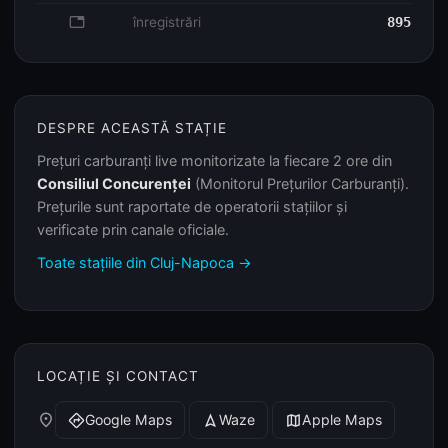
database
înregistrări
895
DESPRE ACEASTĂ STAȚIE
Prețuri carburanți live monitorizate la fiecare 2 ore din
Consiliul Concurenței
(Monitorul Prețurilor Carburanți).
Prețurile sunt raportate de operatorii stațiilor și
verificate prin canale oficiale.
Toate stațiile din Cluj-Napoca →
LOCAȚIE ȘI CONTACT
place
Google Maps
Waze
Apple Maps
directions
navigation
map