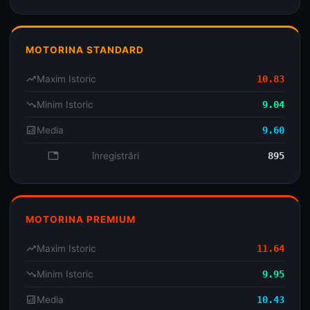
MOTORINA STANDARD
trending_up
Maxim Istoric
10.83
trending_down
Minim Istoric
9.04
analytics
Media
9.60
database
înregistrări
895
MOTORINA PREMIUM
trending_up
Maxim Istoric
11.64
trending_down
Minim Istoric
9.95
analytics
Media
10.43