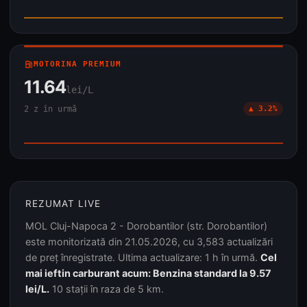
local_gas_station
MOTORINA PREMIUM
11.64
lei/L
2 z în urmă
▲ 3.2%
REZUMAT LIVE
MOL Cluj-Napoca 2 - Dorobantilor (str. Dorobantilor)
este monitorizată din 21.05.2026, cu 3,583 actualizări
de preț înregistrate. Ultima actualizare: 1 h în urmă.
Cel
mai ieftin carburant acum: Benzina standard la 9.57
lei/L.
10 stații în raza de 5 km.