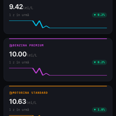
9.42
lei/L
1 z în urmă
▼ 0.2%
local_gas_station
BENZINA PREMIUM
10.00
lei/L
1 z în urmă
▼ 0.2%
local_gas_station
MOTORINA STANDARD
10.63
lei/L
1 z în urmă
▼ 1.8%