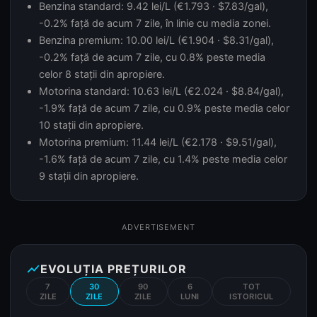
Benzina standard: 9.42 lei/L (€1.793 · $7.83/gal),
-0.2% față de acum 7 zile, în linie cu media zonei.
Benzina premium: 10.00 lei/L (€1.904 · $8.31/gal),
-0.2% față de acum 7 zile, cu 0.8% peste media
celor 8 stații din apropiere.
Motorina standard: 10.63 lei/L (€2.024 · $8.84/gal),
-1.9% față de acum 7 zile, cu 0.9% peste media celor
10 stații din apropiere.
Motorina premium: 11.44 lei/L (€2.178 · $9.51/gal),
-1.6% față de acum 7 zile, cu 1.4% peste media celor
9 stații din apropiere.
ADVERTISEMENT
show_chart
EVOLUȚIA PREȚURILOR
7
30
90
6
TOT
ZILE
ZILE
ZILE
LUNI
ISTORICUL