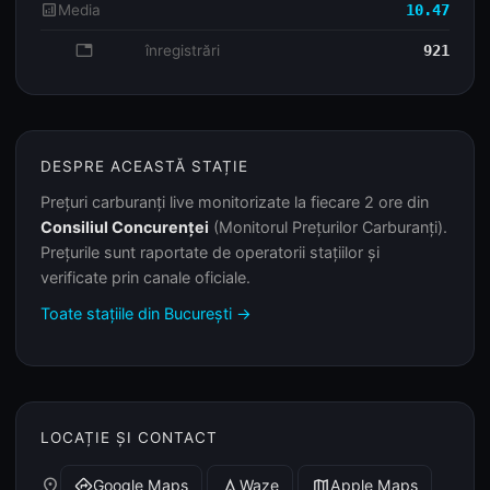
analytics
Media
10.47
database
înregistrări
921
DESPRE ACEASTĂ STAȚIE
Prețuri carburanți live monitorizate la fiecare 2 ore din
Consiliul Concurenței
(Monitorul Prețurilor Carburanți).
Prețurile sunt raportate de operatorii stațiilor și
verificate prin canale oficiale.
Toate stațiile din București →
LOCAȚIE ȘI CONTACT
place
Google Maps
Waze
Apple Maps
directions
navigation
map