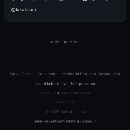
lukoil.com
public
ADVERTISEMENT
Sursa: Consiliul Concurenței – Monitorul Prețurilor Carburanților
Înapoi la harta live
·
fuel-prices.eu
JSON ·
JSON extins
·
Markdown
(2026-08-07)
© 2026 fuel-prices.eu
Setări de confidențialitate și cookie-uri