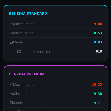
BENZINA STANDARD
trending_up
Maxim Istoric
9.68
trending_down
Minim Istoric
8.53
analytics
Media
9.03
database
înregistrări
918
BENZINA PREMIUM
trending_up
Maxim Istoric
10.25
trending_down
Minim Istoric
9.30
analytics
Media
9.71