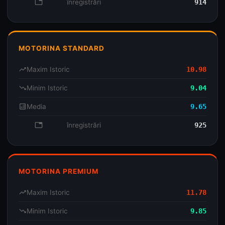
database
înregistrări
914
MOTORINA STANDARD
trending_up
Maxim Istoric
10.98
trending_down
Minim Istoric
9.04
analytics
Media
9.65
database
înregistrări
925
MOTORINA PREMIUM
trending_up
Maxim Istoric
11.78
trending_down
Minim Istoric
9.85