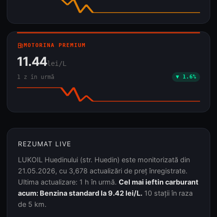
local_gas_station
MOTORINA PREMIUM
11.44
lei/L
1 z în urmă
▼ 1.6%
REZUMAT LIVE
LUKOIL Huedinului (str. Huedin) este monitorizată din
21.05.2026, cu 3,678 actualizări de preț înregistrate.
Ultima actualizare: 1 h în urmă.
Cel mai ieftin carburant
acum: Benzina standard la 9.42 lei/L.
10 stații în raza
de 5 km.