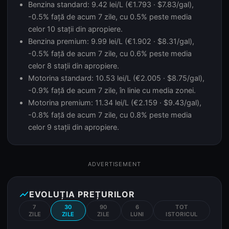
Benzina standard: 9.42 lei/L (€1.793 · $7.83/gal),
-0.5% față de acum 7 zile, cu 0.5% peste media
celor 10 stații din apropiere.
Benzina premium: 9.99 lei/L (€1.902 · $8.31/gal),
-0.5% față de acum 7 zile, cu 0.6% peste media
celor 8 stații din apropiere.
Motorina standard: 10.53 lei/L (€2.005 · $8.75/gal),
-0.9% față de acum 7 zile, în linie cu media zonei.
Motorina premium: 11.34 lei/L (€2.159 · $9.43/gal),
-0.8% față de acum 7 zile, cu 0.8% peste media
celor 9 stații din apropiere.
ADVERTISEMENT
show_chart
EVOLUȚIA PREȚURILOR
7
30
90
6
TOT
ZILE
ZILE
ZILE
LUNI
ISTORICUL