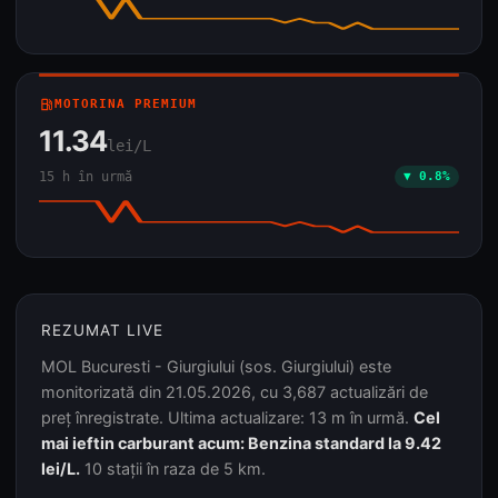
local_gas_station
MOTORINA PREMIUM
11.34
lei/L
15 h în urmă
▼ 0.8%
REZUMAT LIVE
MOL Bucuresti - Giurgiului (sos. Giurgiului) este
monitorizată din 21.05.2026, cu 3,687 actualizări de
preț înregistrate. Ultima actualizare: 13 m în urmă.
Cel
mai ieftin carburant acum: Benzina standard la 9.42
lei/L.
10 stații în raza de 5 km.