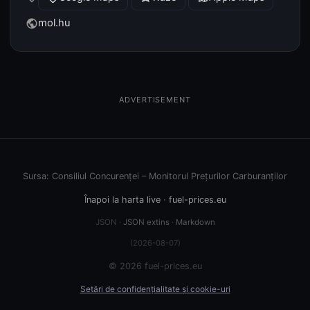
mol.hu
public
ADVERTISEMENT
Sursa: Consiliul Concurenței – Monitorul Prețurilor Carburanților
Înapoi la harta live
·
fuel-prices.eu
JSON ·
JSON extins
·
Markdown
(2026-08-07)
© 2026 fuel-prices.eu
Setări de confidențialitate și cookie-uri