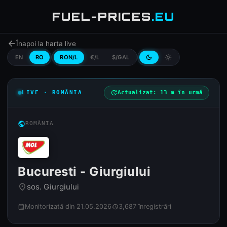
FUEL-PRICES
.EU
arrow_back
Înapoi la harta live
EN
RO
RON/L
€/L
$/GAL
dark_mode
light_mode
LIVE · ROMÂNIA
update
Actualizat: 13 m în urmă
public
ROMÂNIA
Bucuresti - Giurgiului
sos. Giurgiului
place
Monitorizată din 21.05.2026
3,687 înregistrări
calendar_month
history