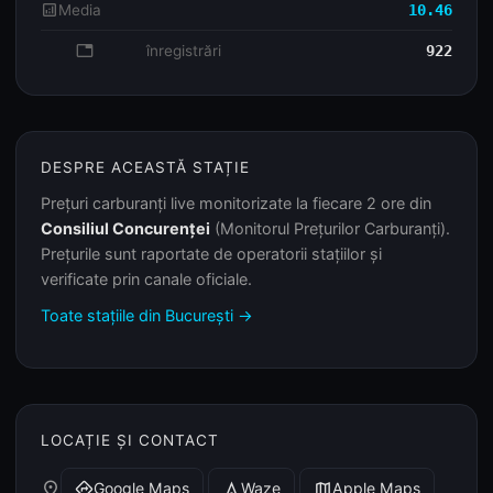
analytics
Media
10.46
database
înregistrări
922
DESPRE ACEASTĂ STAȚIE
Prețuri carburanți live monitorizate la fiecare 2 ore din
Consiliul Concurenței
(Monitorul Prețurilor Carburanți).
Prețurile sunt raportate de operatorii stațiilor și
verificate prin canale oficiale.
Toate stațiile din București →
LOCAȚIE ȘI CONTACT
place
Google Maps
Waze
Apple Maps
directions
navigation
map