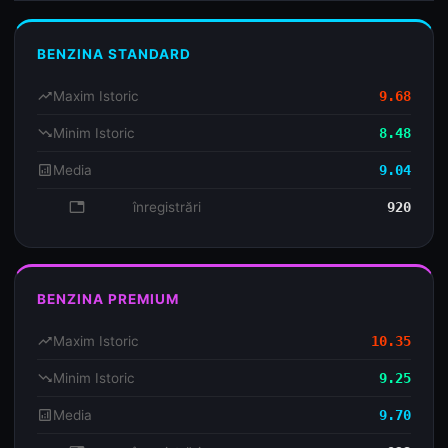
BENZINA STANDARD
trending_up
Maxim Istoric
9.68
trending_down
Minim Istoric
8.48
analytics
Media
9.04
database
înregistrări
920
BENZINA PREMIUM
trending_up
Maxim Istoric
10.35
trending_down
Minim Istoric
9.25
analytics
Media
9.70