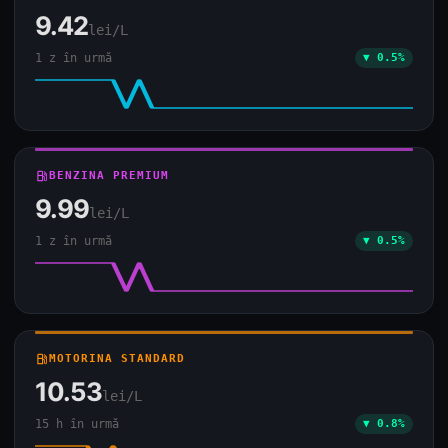
9.42
lei/L
1 z în urmă
▼ 0.5%
local_gas_station
BENZINA PREMIUM
9.99
lei/L
1 z în urmă
▼ 0.5%
local_gas_station
MOTORINA STANDARD
10.53
lei/L
15 h în urmă
▼ 0.8%