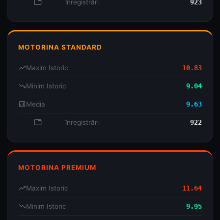
database
înregistrări
923
MOTORINA STANDARD
trending_up
Maxim Istoric
10.83
trending_down
Minim Istoric
9.04
analytics
Media
9.63
database
înregistrări
922
MOTORINA PREMIUM
trending_up
Maxim Istoric
11.64
trending_down
Minim Istoric
9.95