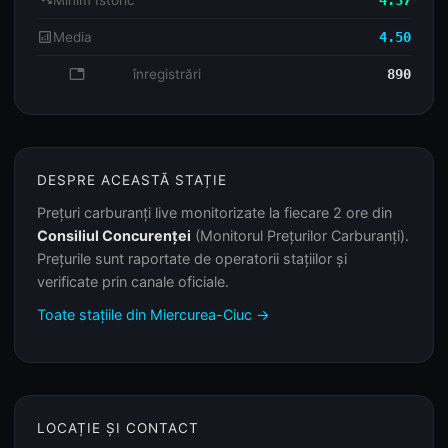
trending_down
Minim Istoric
4.37
analytics
Media
4.50
database
înregistrări
890
DESPRE ACEASTĂ STAȚIE
Prețuri carburanți live monitorizate la fiecare 2 ore din
Consiliul Concurenței
(Monitorul Prețurilor Carburanți).
Prețurile sunt raportate de operatorii stațiilor și
verificate prin canale oficiale.
Toate stațiile din Miercurea-Ciuc →
LOCAȚIE ȘI CONTACT