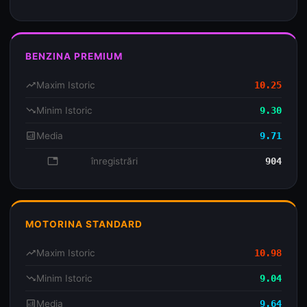
BENZINA PREMIUM
trending_up
Maxim Istoric
10.25
trending_down
Minim Istoric
9.30
analytics
Media
9.71
database
înregistrări
904
MOTORINA STANDARD
trending_up
Maxim Istoric
10.98
trending_down
Minim Istoric
9.04
analytics
Media
9.64