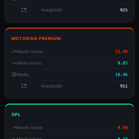
database
înregistrări
915
MOTORINA PREMIUM
trending_up
Maxim Istoric
11.78
trending_down
Minim Istoric
9.85
analytics
Media
10.46
database
înregistrări
911
GPL
trending_up
Maxim Istoric
4.58