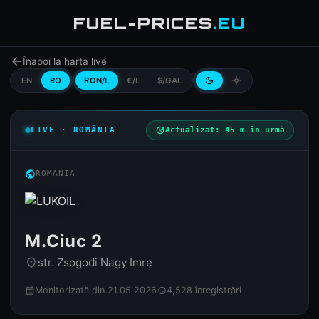
FUEL-PRICES
.EU
arrow_back
Înapoi la harta live
EN
RO
RON/L
€/L
$/GAL
dark_mode
light_mode
LIVE · ROMÂNIA
update
Actualizat: 45 m în urmă
public
ROMÂNIA
M.Ciuc 2
str. Zsogodi Nagy Imre
place
Monitorizată din 21.05.2026
4,528 înregistrări
calendar_month
history