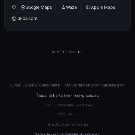
place
Google Maps
Waze
Apple Maps
directions
navigation
map
lukoil.com
public
ADVERTISEMENT
Sursa: Consiliul Concurenței – Monitorul Prețurilor Carburanților
Înapoi la harta live
·
fuel-prices.eu
JSON ·
JSON extins
·
Markdown
(2026-08-07)
© 2026 fuel-prices.eu
Setări de confidențialitate și cookie-uri