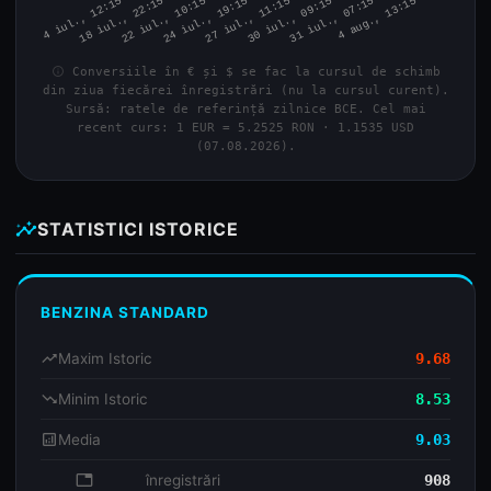
info
Conversiile în € și $ se fac la cursul de schimb
din ziua fiecărei înregistrări (nu la cursul curent).
Sursă: ratele de referință zilnice BCE. Cel mai
recent curs: 1 EUR = 5.2525 RON · 1.1535 USD
(07.08.2026).
insights
STATISTICI ISTORICE
BENZINA STANDARD
trending_up
Maxim Istoric
9.68
trending_down
Minim Istoric
8.53
analytics
Media
9.03
database
înregistrări
908