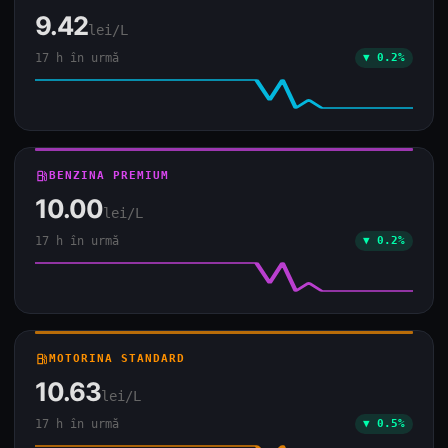
9.42
lei/L
17 h în urmă
▼ 0.2%
local_gas_station
BENZINA PREMIUM
10.00
lei/L
17 h în urmă
▼ 0.2%
local_gas_station
MOTORINA STANDARD
10.63
lei/L
17 h în urmă
▼ 0.5%