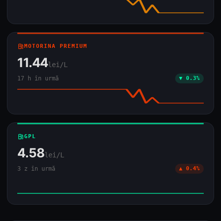
local_gas_station
MOTORINA PREMIUM
11.44
lei/L
17 h în urmă
▼ 0.3%
local_gas_station
GPL
4.58
lei/L
3 z în urmă
▲ 0.4%