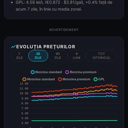
GPL: 4.58 lei/L (€0.872 · $3.81/gal), +0.4% față de
acum 7 zile, în linie cu media zonei.
ADVERTISEMENT
show_chart
EVOLUȚIA PREȚURILOR
7
30
90
6
TOT
ZILE
ZILE
ZILE
LUNI
ISTORICUL