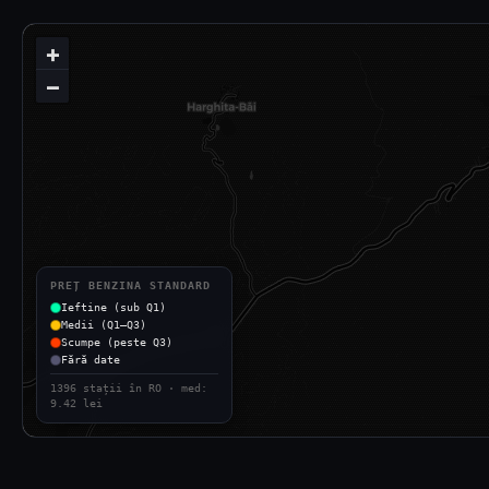
+
−
PREȚ BENZINA STANDARD
Ieftine (sub Q1)
Medii (Q1–Q3)
Scumpe (peste Q3)
Fără date
1396 stații în RO · med:
9.42 lei