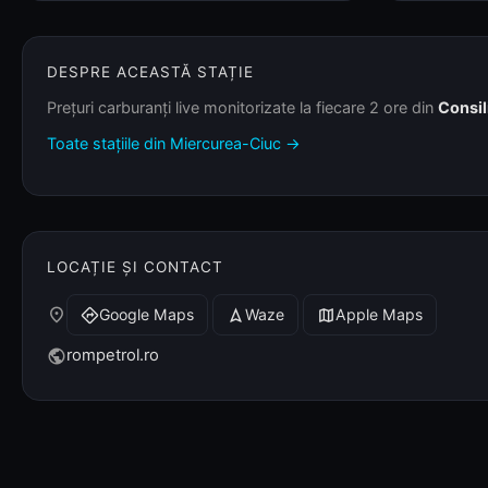
DESPRE ACEASTĂ STAȚIE
Prețuri carburanți live monitorizate la fiecare 2 ore din
Consil
Toate stațiile din Miercurea-Ciuc →
LOCAȚIE ȘI CONTACT
place
Google Maps
Waze
Apple Maps
directions
navigation
map
rompetrol.ro
public