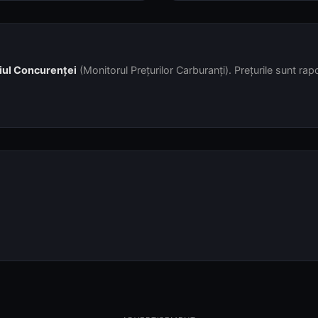
iul Concurenței
(Monitorul Prețurilor Carburanți). Prețurile sunt rapor