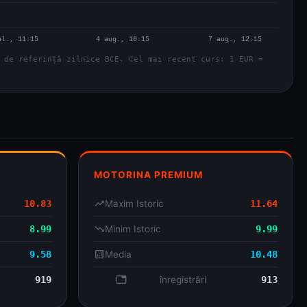
 de referință zilnice BCE. Cel mai recent curs: 1 EUR =
MOTORINA PREMIUM
10.83
trending_up
Maxim Istoric
11.64
8.99
trending_down
Minim Istoric
9.99
9.58
analytics
Media
10.48
919
database
înregistrări
913