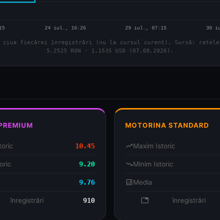
 ziua fiecărei înregistrări (nu la cursul curent). Sursă: ratele
5.2525 RON · 1.1535 USD (07.08.2026).
 PREMIUM
MOTORINA STANDARD
toric
10.45
trending_up
Maxim Istoric
oric
9.20
trending_down
Minim Istoric
9.76
analytics
Media
se
înregistrări
910
database
înregistrări