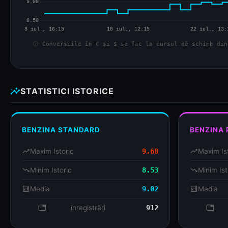
info
Conversiile în € și $ se fac la cursul de schimb din
insights
STATISTICI ISTORICE
BENZINA STANDARD
BENZINA
trending_up
Maxim Istoric
9.68
trending_up
Maxim Is
trending_down
Minim Istoric
8.53
trending_down
Minim Ist
analytics
Media
9.02
analytics
Media
database
înregistrări
912
databa