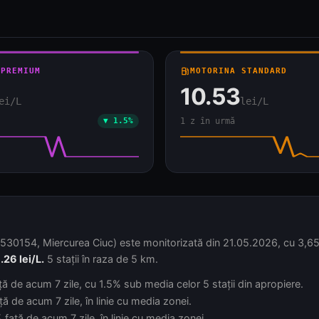
 PREMIUM
local_gas_station
MOTORINA STANDARD
10.53
ei/L
lei/L
▼ 1.5%
1 z în urmă
30154, Miercurea Ciuc) este monitorizată din 21.05.2026, cu 3,654 ac
.26 lei/L.
5 stații în raza de 5 km.
ță de acum 7 zile, cu 1.5% sub media celor 5 stații din apropiere.
ă de acum 7 zile, în linie cu media zonei.
față de acum 7 zile, în linie cu media zonei.