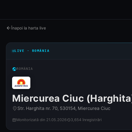
arrow_back
Înapoi la harta live
LIVE · ROMÂNIA
public
ROMÂNIA
Miercurea Ciuc (Harghita
Str. Harghita nr. 70, 530154, Miercurea Ciuc
place
Monitorizată din 21.05.2026
3,654 înregistrări
calendar_month
history