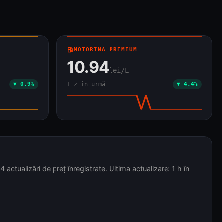
local_gas_station
MOTORINA PREMIUM
10.94
lei/L
▼ 0.9%
1 z în urmă
▼ 4.4%
tualizări de preț înregistrate. Ultima actualizare: 1 h în