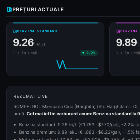
local_gas_station
PREȚURI ACTUALE
local_gas_station
BENZINA STANDARD
local_gas_station
BENZINA
9.26
9.89
lei/L
l
1 z în urmă
▼ 2.2%
1 z în urmă
REZUMAT LIVE
ROMPETROL Miercurea Ciuc (Harghita) (Str. Harghita nr. 70, 5
urmă.
Cel mai ieftin carburant acum: Benzina standard la 9
Benzina standard: 9.26 lei/L (€1.763 · $7.70/gal), -2.2% fa
Benzina premium: 9.89 lei/L (€1.883 · $8.22/gal), -1.5% faț
Motorina standard: 10.53 lei/L (€2.005 · $8.75/gal), -0.9% 