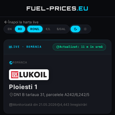
FUEL-PRICES
.EU
arrow_back
Înapoi la harta live
EN
RO
RON/L
€/L
$/GAL
dark_mode
light_mode
LIVE · ROMÂNIA
update
Actualizat: 11 m în urmă
public
ROMÂNIA
Ploiesti 1
DN1 B tarlaua 31, parcelele A242/6,242/5
place
Monitorizată din 21.05.2026
4,443 înregistrări
calendar_month
history