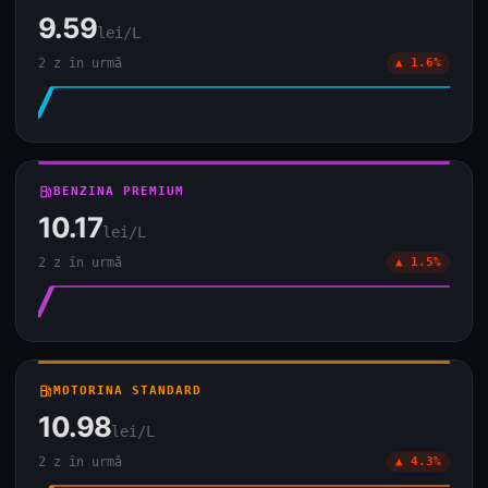
9.59
lei/L
2 z în urmă
▲ 1.6%
local_gas_station
BENZINA PREMIUM
10.17
lei/L
2 z în urmă
▲ 1.5%
local_gas_station
MOTORINA STANDARD
10.98
lei/L
2 z în urmă
▲ 4.3%