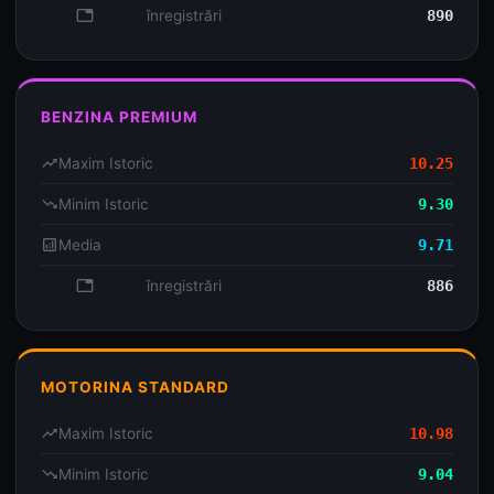
database
înregistrări
890
BENZINA PREMIUM
trending_up
Maxim Istoric
10.25
trending_down
Minim Istoric
9.30
analytics
Media
9.71
database
înregistrări
886
MOTORINA STANDARD
trending_up
Maxim Istoric
10.98
trending_down
Minim Istoric
9.04