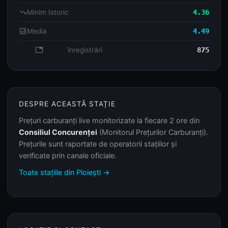
trending_down
Minim Istoric
4.36
analytics
Media
4.49
database
înregistrări
875
DESPRE ACEASTĂ STAȚIE
Prețuri carburanți live monitorizate la fiecare 2 ore din
Consiliul Concurenței
(Monitorul Prețurilor Carburanți).
Prețurile sunt raportate de operatorii stațiilor și
verificate prin canale oficiale.
Toate stațiile din Ploiești →