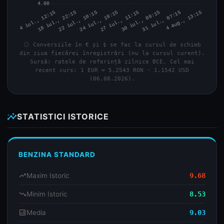
info
Conversiile în € și $ se fac la cursul de schimb
din ziua fiecărei înregistrări (nu la cursul curent).
Sursă: ratele de referință zilnice BCE. Cel mai
recent curs: 1 EUR = 5.2543 RON · 1.1542 USD
(06.08.2026).
insights
STATISTICI ISTORICE
BENZINA STANDARD
trending_up
Maxim Istoric
9.68
trending_down
Minim Istoric
8.53
analytics
Media
9.03