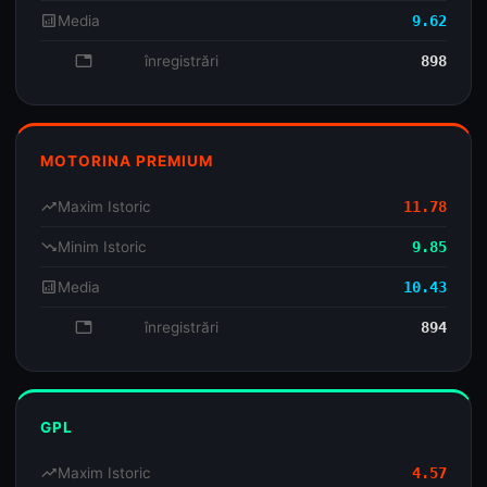
analytics
Media
9.62
database
înregistrări
898
MOTORINA PREMIUM
trending_up
Maxim Istoric
11.78
trending_down
Minim Istoric
9.85
analytics
Media
10.43
database
înregistrări
894
GPL
trending_up
Maxim Istoric
4.57