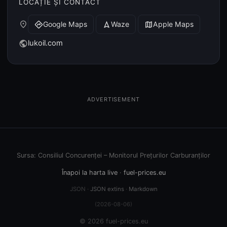
LOCAȚIE ȘI CONTACT
place
Google Maps
Waze
Apple Maps
directions
navigation
map
lukoil.com
public
ADVERTISEMENT
Sursa: Consiliul Concurenței – Monitorul Prețurilor Carburanților
Înapoi la harta live
·
fuel-prices.eu
JSON ·
JSON extins
·
Markdown
(2026-08-06)
© 2026 fuel-prices.eu