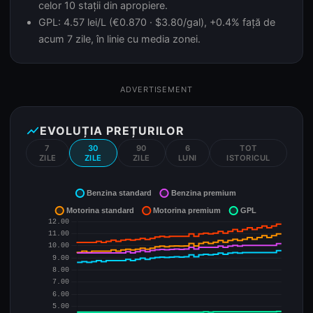
celor 10 stații din apropiere.
GPL: 4.57 lei/L (€0.870 · $3.80/gal), +0.4% față de
acum 7 zile, în linie cu media zonei.
ADVERTISEMENT
show_chart
EVOLUȚIA PREȚURILOR
7
30
90
6
TOT
ZILE
ZILE
ZILE
LUNI
ISTORICUL