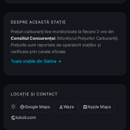
DESPRE ACEASTĂ STAȚIE
Prețuri carburanți live monitorizate la fiecare 2 ore din
Consiliul Concurenței
(Monitorul Prețurilor Carburanți).
Prețurile sunt raportate de operatorii stațiilor și
verificate prin canale oficiale.
Toate stațiile din Slatina →
LOCAȚIE ȘI CONTACT
place
Google Maps
Waze
Apple Maps
directions
navigation
map
lukoil.com
public