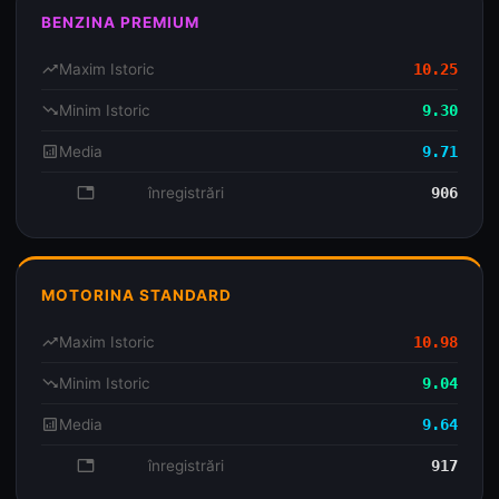
BENZINA PREMIUM
trending_up
Maxim Istoric
10.25
trending_down
Minim Istoric
9.30
analytics
Media
9.71
database
înregistrări
906
MOTORINA STANDARD
trending_up
Maxim Istoric
10.98
trending_down
Minim Istoric
9.04
analytics
Media
9.64
database
înregistrări
917