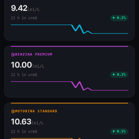
9.42
lei/L
22 h în urmă
▼ 0.2%
local_gas_station
BENZINA PREMIUM
10.00
lei/L
22 h în urmă
▼ 0.2%
local_gas_station
MOTORINA STANDARD
10.63
lei/L
22 h în urmă
▼ 0.5%