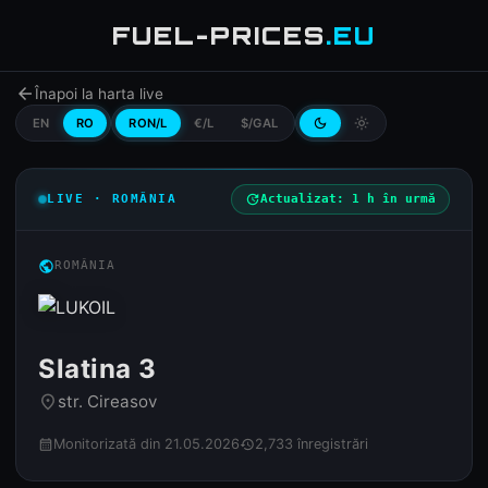
FUEL-PRICES
.EU
arrow_back
Înapoi la harta live
EN
RO
RON/L
€/L
$/GAL
dark_mode
light_mode
LIVE · ROMÂNIA
update
Actualizat: 1 h în urmă
public
ROMÂNIA
Slatina 3
str. Cireasov
place
Monitorizată din 21.05.2026
2,733 înregistrări
calendar_month
history