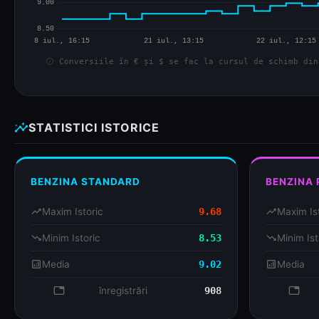
info
Conversiile în € și $ se fac la cursul de schimb din
insights
STATISTICI ISTORICE
BENZINA STANDARD
BENZINA
trending_up
Maxim Istoric
9.68
trending_up
Maxim Is
trending_down
Minim Istoric
8.53
trending_down
Minim Ist
analytics
Media
9.02
analytics
Media
database
înregistrări
908
databa