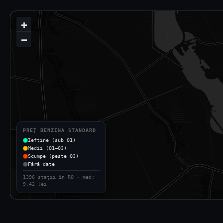
+
−
PREȚ BENZINA STANDARD
Ieftine (sub Q1)
Medii (Q1–Q3)
Scumpe (peste Q3)
Fără date
1396 stații în RO · med:
9.42 lei