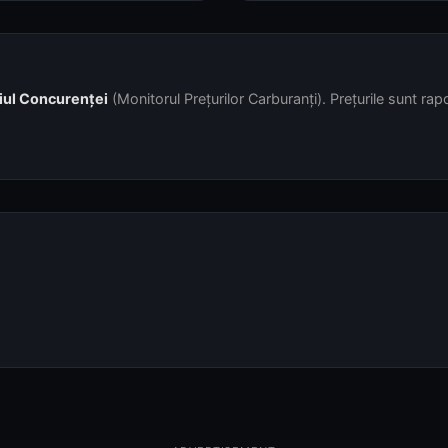
iul Concurenței
(Monitorul Prețurilor Carburanți). Prețurile sunt rapor