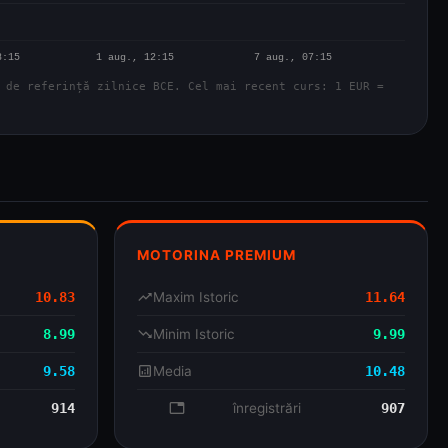
 de referință zilnice BCE. Cel mai recent curs: 1 EUR =
MOTORINA PREMIUM
10.83
trending_up
Maxim Istoric
11.64
8.99
trending_down
Minim Istoric
9.99
9.58
analytics
Media
10.48
914
database
înregistrări
907