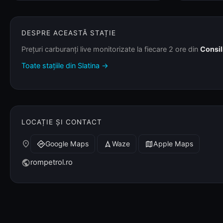
DESPRE ACEASTĂ STAȚIE
Prețuri carburanți live monitorizate la fiecare 2 ore din
Consil
Toate stațiile din Slatina →
LOCAȚIE ȘI CONTACT
place
Google Maps
Waze
Apple Maps
directions
navigation
map
rompetrol.ro
public