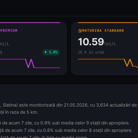
 PREMIUM
local_gas_station
MOTORINA STANDARD
10.59
ei/L
lei/L
ă
▼ 1.0%
16 h în urmă
 Slatina) este monitorizată din 21.05.2026, cu 3,634 actualizări de p
ții în raza de 5 km.
ță de acum 7 zile, cu 0.9% sub media celor 9 stații din apropiere.
ță de acum 7 zile, cu 0.8% sub media celor 8 stații din apropiere.
față de acum 7 zile, în linie cu media zonei.