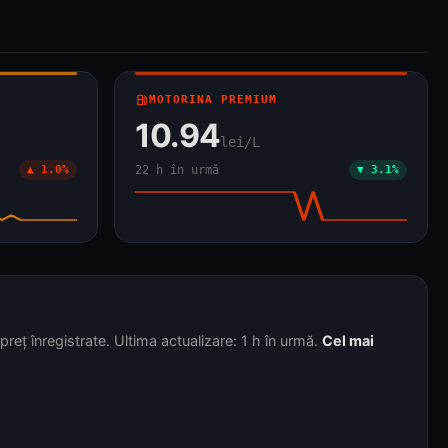
local_gas_station
MOTORINA PREMIUM
10.94
lei/L
▲ 1.0%
22 h în urmă
▼ 3.1%
reț înregistrate. Ultima actualizare: 1 h în urmă.
Cel mai