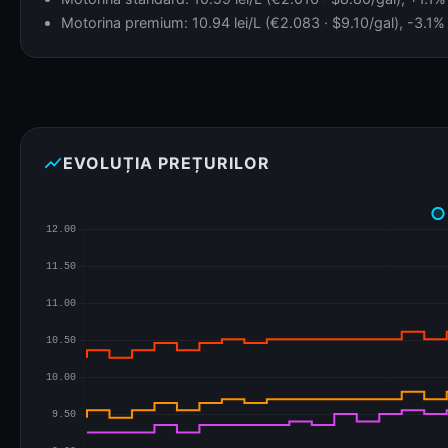
Motorina premium: 10.94 lei/L (€2.083 · $9.10/gal), -3.1% 
show_chart
EVOLUȚIA PREȚURILOR