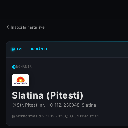
arrow_back
Înapoi la harta live
LIVE · ROMÂNIA
public
ROMÂNIA
Slatina (Pitesti)
Str. Pitesti nr. 110-112, 230048, Slatina
place
Monitorizată din 21.05.2026
3,634 înregistrări
calendar_month
history