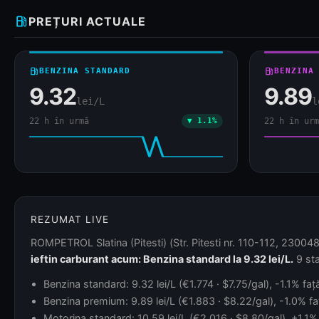
local_gas_station
PREȚURI ACTUALE
local_gas_station
BENZINA STANDARD
local_gas_station
BENZINA
9.32
9.89
lei/L
l
22 h în urmă
▼ 1.1%
22 h în urm
REZUMAT LIVE
ROMPETROL Slatina (Pitesti) (Str. Pitesti nr. 110-112, 230048,
ieftin carburant acum: Benzina standard la 9.32 lei/L.
9 sta
Benzina standard: 9.32 lei/L (€1.774 · $7.75/gal), -1.1% fa
Benzina premium: 9.89 lei/L (€1.883 · $8.22/gal), -1.0% fa
Motorina standard: 10.59 lei/L (€2.016 · $8.80/gal), +1.1% 