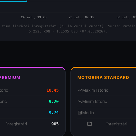
 ziua fiecărei înregistrări (nu la cursul curent). Sursă: ratele
5.2525 RON · 1.1535 USD (07.08.2026).
 PREMIUM
MOTORINA STANDARD
toric
10.45
trending_up
Maxim Istoric
oric
9.20
trending_down
Minim Istoric
9.74
analytics
Media
se
înregistrări
905
database
înregistrări