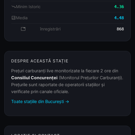
trending_down
Minim Istoric
4.36
analytics
Media
4.48
database
înregistrări
868
DESPRE ACEASTĂ STAȚIE
Prețuri carburanți live monitorizate la fiecare 2 ore din
Consiliul Concurenței
(Monitorul Prețurilor Carburanți).
Prețurile sunt raportate de operatorii stațiilor și
verificate prin canale oficiale.
Toate stațiile din București →