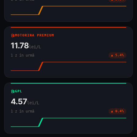
local_gas_station
MOTORINA PREMIUM
11.78
lei/L
1 z în urmă
▲ 5.4%
local_gas_station
GPL
4.57
lei/L
1 z în urmă
▲ 0.4%