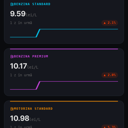
local_gas_station
BENZINA STANDARD
9.59
lei/L
1 z în urmă
▲ 2.1%
local_gas_station
BENZINA PREMIUM
10.17
lei/L
1 z în urmă
▲ 2.0%
local_gas_station
MOTORINA STANDARD
10.98
lei/L
1 z în urmă
▲ 5.3%