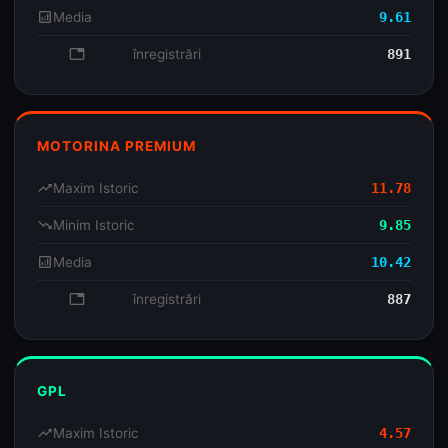
analytics
Media
9.61
database
înregistrări
891
MOTORINA PREMIUM
trending_up
Maxim Istoric
11.78
trending_down
Minim Istoric
9.85
analytics
Media
10.42
database
înregistrări
887
GPL
trending_up
Maxim Istoric
4.57