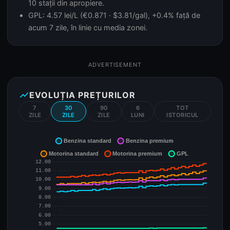
10 stații din apropiere.
GPL: 4.57 lei/L (€0.871 · $3.81/gal), +0.4% față de
acum 7 zile, în linie cu media zonei.
ADVERTISEMENT
show_chart
EVOLUȚIA PREȚURILOR
7
30
90
6
TOT
ZILE
ZILE
ZILE
LUNI
ISTORICUL