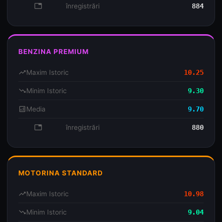
database
înregistrări
884
BENZINA PREMIUM
trending_up
Maxim Istoric
10.25
trending_down
Minim Istoric
9.30
analytics
Media
9.70
database
înregistrări
880
MOTORINA STANDARD
trending_up
Maxim Istoric
10.98
trending_down
Minim Istoric
9.04