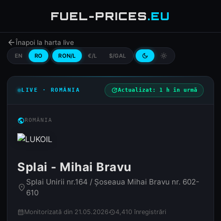
FUEL-PRICES
.EU
arrow_back
Înapoi la harta live
EN
RO
RON/L
€/L
$/GAL
dark_mode
light_mode
LIVE · ROMÂNIA
update
Actualizat: 1 h în urmă
public
ROMÂNIA
Splai - Mihai Bravu
Splai Unirii nr.164 / Șoseaua Mihai Bravu nr. 602-
place
610
Monitorizată din 21.05.2026
4,410 înregistrări
calendar_month
history