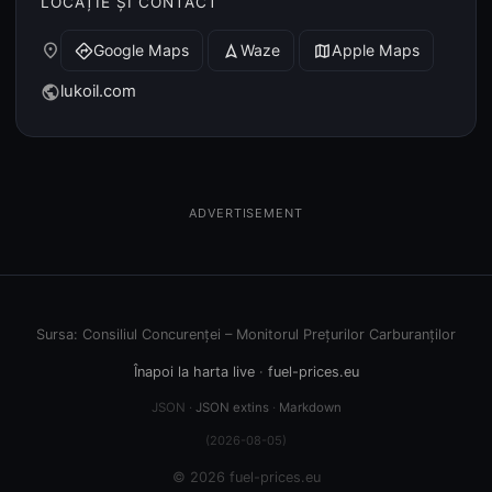
LOCAȚIE ȘI CONTACT
place
Google Maps
Waze
Apple Maps
directions
navigation
map
lukoil.com
public
ADVERTISEMENT
Sursa: Consiliul Concurenței – Monitorul Prețurilor Carburanților
Înapoi la harta live
·
fuel-prices.eu
JSON ·
JSON extins
·
Markdown
(2026-08-05)
© 2026 fuel-prices.eu