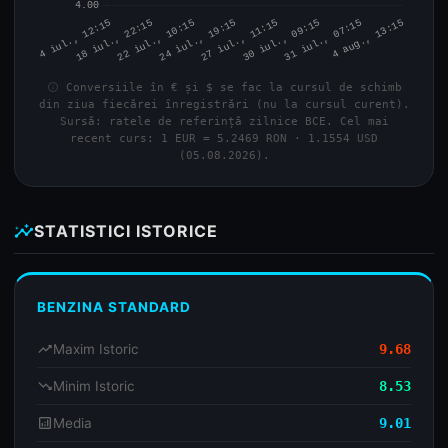
info
Conversiile în € și $ se fac la cursul de schimb
din ziua fiecărei înregistrări (nu la cursul curent).
Sursă: ratele de referință zilnice BCE. Cel mai
recent curs: 1 EUR = 5.2469 RON · 1.1554 USD
(05.08.2026).
insights
STATISTICI ISTORICE
BENZINA STANDARD
trending_up
Maxim Istoric
9.68
trending_down
Minim Istoric
8.53
analytics
Media
9.01