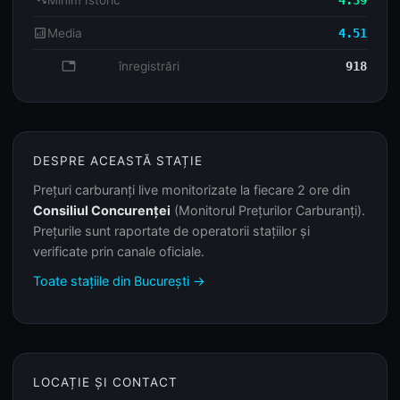
trending_down
Minim Istoric
4.39
analytics
Media
4.51
database
înregistrări
918
DESPRE ACEASTĂ STAȚIE
Prețuri carburanți live monitorizate la fiecare 2 ore din
Consiliul Concurenței
(Monitorul Prețurilor Carburanți).
Prețurile sunt raportate de operatorii stațiilor și
verificate prin canale oficiale.
Toate stațiile din București →
LOCAȚIE ȘI CONTACT