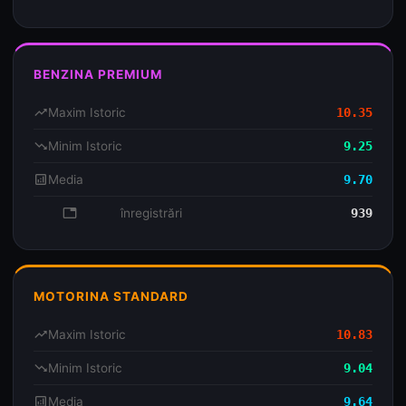
BENZINA PREMIUM
trending_up
Maxim Istoric
10.35
trending_down
Minim Istoric
9.25
analytics
Media
9.70
database
înregistrări
939
MOTORINA STANDARD
trending_up
Maxim Istoric
10.83
trending_down
Minim Istoric
9.04
analytics
Media
9.64