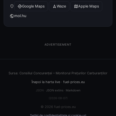
place
Google Maps
Waze
Apple Maps
directions
navigation
map
mol.hu
public
ADVERTISEMENT
Sursa: Consiliul Concurenței – Monitorul Prețurilor Carburanților
Înapoi la harta live
·
fuel-prices.eu
JSON ·
JSON extins
·
Markdown
(2026-08-07)
© 2026 fuel-prices.eu
Setări de confidențialitate și cookie-uri