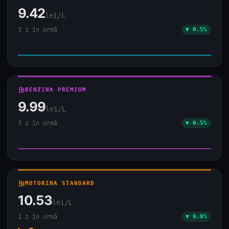
9.42
lei/L
3 z în urmă
▼ 0.5%
local_gas_station
BENZINA PREMIUM
9.99
lei/L
3 z în urmă
▼ 0.5%
local_gas_station
MOTORINA STANDARD
10.53
lei/L
1 z în urmă
▼ 0.8%