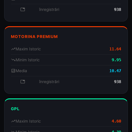
database
înregistrări
938
MOTORINA PREMIUM
trending_up
Maxim Istoric
11.64
trending_down
Minim Istoric
9.95
analytics
Media
10.47
database
înregistrări
938
GPL
trending_up
Maxim Istoric
4.60