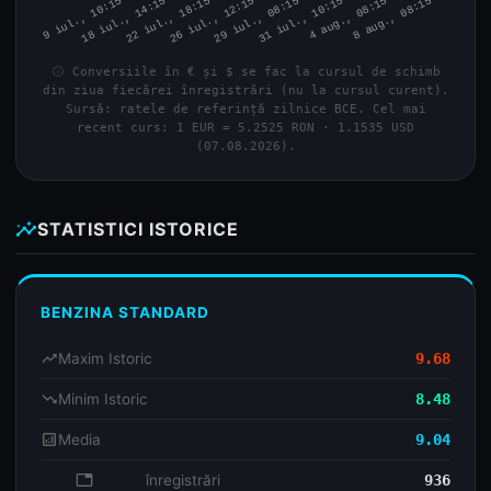
info
Conversiile în € și $ se fac la cursul de schimb
din ziua fiecărei înregistrări (nu la cursul curent).
Sursă: ratele de referință zilnice BCE. Cel mai
recent curs: 1 EUR = 5.2525 RON · 1.1535 USD
(07.08.2026).
insights
STATISTICI ISTORICE
BENZINA STANDARD
trending_up
Maxim Istoric
9.68
trending_down
Minim Istoric
8.48
analytics
Media
9.04
database
înregistrări
936