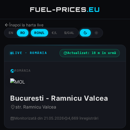
FUEL-PRICES
.EU
arrow_back
Înapoi la harta live
EN
RO
RON/L
€/L
$/GAL
dark_mode
light_mode
LIVE · ROMÂNIA
update
Actualizat: 18 m în urmă
public
ROMÂNIA
Bucuresti - Ramnicu Valcea
str. Ramnicu Valcea
place
Monitorizată din 21.05.2026
4,669 înregistrări
calendar_month
history