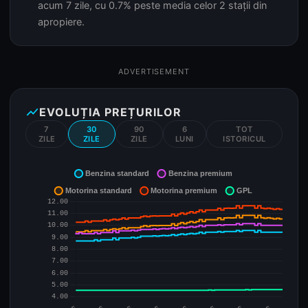
acum 7 zile, cu 0.7% peste media celor 2 stații din
apropiere.
ADVERTISEMENT
show_chart
EVOLUȚIA PREȚURILOR
7
30
90
6
TOT
ZILE
ZILE
ZILE
LUNI
ISTORICUL