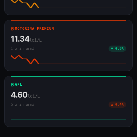
local_gas_station
MOTORINA PREMIUM
11.34
lei/L
1 z în urmă
▼ 0.8%
local_gas_station
GPL
4.60
lei/L
5 z în urmă
▲ 0.4%