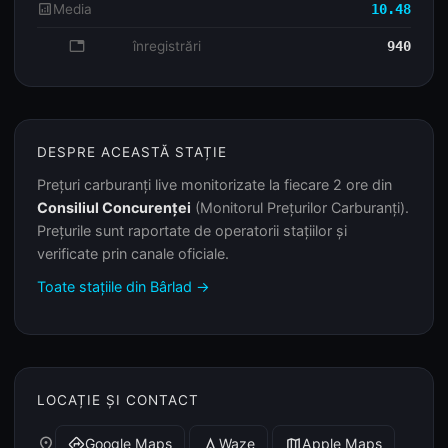
analytics
Media
10.48
database
înregistrări
940
DESPRE ACEASTĂ STAȚIE
Prețuri carburanți live monitorizate la fiecare 2 ore din
Consiliul Concurenței
(Monitorul Prețurilor Carburanți).
Prețurile sunt raportate de operatorii stațiilor și
verificate prin canale oficiale.
Toate stațiile din Bârlad →
LOCAȚIE ȘI CONTACT
place
Google Maps
Waze
Apple Maps
directions
navigation
map