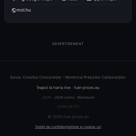
mol.hu
public
ADVERTISEMENT
Sursa: Consiliul Concurenței – Monitorul Prețurilor Carburanților
Înapoi la harta live
·
fuel-prices.eu
JSON ·
JSON extins
·
Markdown
(2026-08-07)
© 2026 fuel-prices.eu
Setări de confidențialitate și cookie-uri