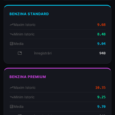
BENZINA STANDARD
trending_up
Maxim Istoric
9.68
trending_down
Minim Istoric
8.48
analytics
Media
9.04
database
înregistrări
940
BENZINA PREMIUM
trending_up
Maxim Istoric
10.35
trending_down
Minim Istoric
9.25
analytics
Media
9.70