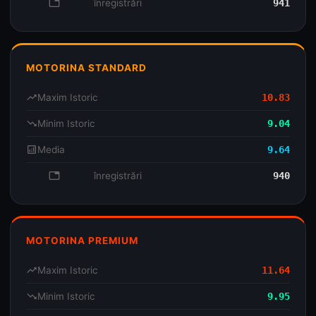
database
înregistrări
941
MOTORINA STANDARD
trending_up
Maxim Istoric
10.83
trending_down
Minim Istoric
9.04
analytics
Media
9.64
database
înregistrări
940
MOTORINA PREMIUM
trending_up
Maxim Istoric
11.64
trending_down
Minim Istoric
9.95