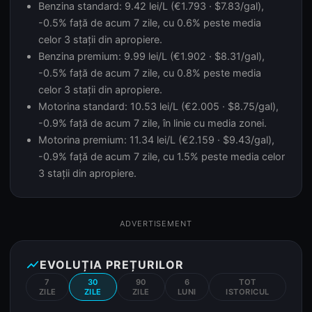
Benzina standard: 9.42 lei/L (€1.793 · $7.83/gal),
-0.5% față de acum 7 zile, cu 0.6% peste media
celor 3 stații din apropiere.
Benzina premium: 9.99 lei/L (€1.902 · $8.31/gal),
-0.5% față de acum 7 zile, cu 0.8% peste media
celor 3 stații din apropiere.
Motorina standard: 10.53 lei/L (€2.005 · $8.75/gal),
-0.9% față de acum 7 zile, în linie cu media zonei.
Motorina premium: 11.34 lei/L (€2.159 · $9.43/gal),
-0.9% față de acum 7 zile, cu 1.5% peste media celor
3 stații din apropiere.
ADVERTISEMENT
show_chart
EVOLUȚIA PREȚURILOR
7
30
90
6
TOT
ZILE
ZILE
ZILE
LUNI
ISTORICUL