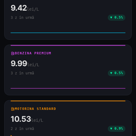
9.42
lei/L
3 z în urmă
▼ 0.5%
local_gas_station
BENZINA PREMIUM
9.99
lei/L
3 z în urmă
▼ 0.5%
local_gas_station
MOTORINA STANDARD
10.53
lei/L
2 z în urmă
▼ 0.9%