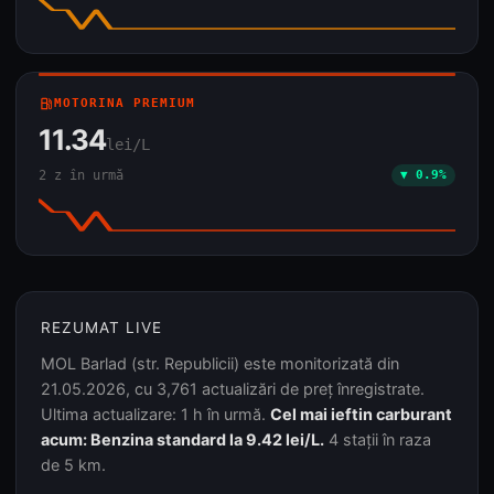
local_gas_station
MOTORINA PREMIUM
11.34
lei/L
2 z în urmă
▼ 0.9%
REZUMAT LIVE
MOL Barlad (str. Republicii) este monitorizată din
21.05.2026, cu 3,761 actualizări de preț înregistrate.
Ultima actualizare: 1 h în urmă.
Cel mai ieftin carburant
acum: Benzina standard la 9.42 lei/L.
4 stații în raza
de 5 km.