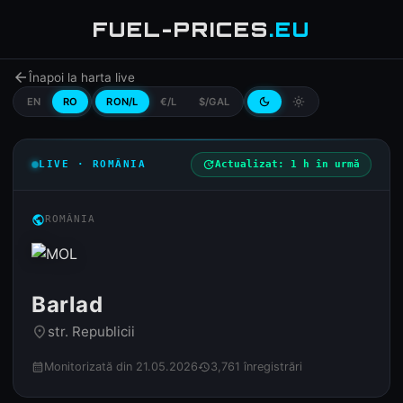
FUEL-PRICES
.EU
arrow_back
Înapoi la harta live
EN
RO
RON/L
€/L
$/GAL
dark_mode
light_mode
LIVE · ROMÂNIA
update
Actualizat: 1 h în urmă
public
ROMÂNIA
Barlad
str. Republicii
place
Monitorizată din 21.05.2026
3,761 înregistrări
calendar_month
history