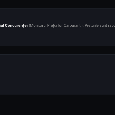
iul Concurenței
(Monitorul Prețurilor Carburanți). Prețurile sunt rapor