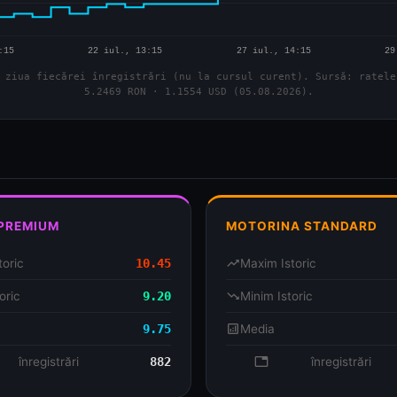
 ziua fiecărei înregistrări (nu la cursul curent). Sursă: ratele
5.2469 RON · 1.1554 USD (05.08.2026).
 PREMIUM
MOTORINA STANDARD
toric
10.45
trending_up
Maxim Istoric
oric
9.20
trending_down
Minim Istoric
9.75
analytics
Media
se
înregistrări
882
database
înregistrări