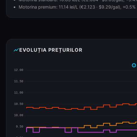
Motorina premium: 11.14 lei/L (€2.123 · $9.29/gal), +0.5% 
show_chart
EVOLUȚIA PREȚURILOR