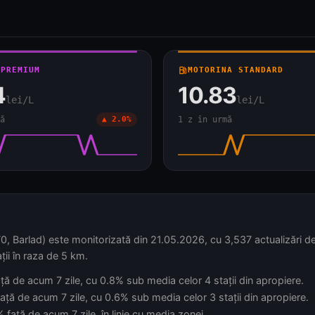
 PREMIUM
local_gas_station
MOTORINA STANDARD
4
10.83
lei/L
lei/L
ă
▲ 2.0%
1 z în urmă
, Barlad) este monitorizată din 21.05.2026, cu 3,537 actualizări de 
ții în raza de 5 km.
ță de acum 7 zile, cu 0.8% sub media celor 4 stații din apropiere.
ață de acum 7 zile, cu 0.6% sub media celor 3 stații din apropiere.
față de acum 7 zile, în linie cu media zonei.