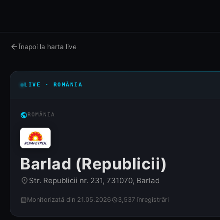
arrow_back
Înapoi la harta live
LIVE · ROMÂNIA
public
ROMÂNIA
Barlad (Republicii)
Str. Republicii nr. 231, 731070, Barlad
place
Monitorizată din 21.05.2026
3,537 înregistrări
calendar_month
history