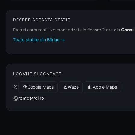
DESPRE ACEASTĂ STAȚIE
Prețuri carburanți live monitorizate la fiecare 2 ore din
Consil
Toate stațiile din Bârlad →
LOCAȚIE ȘI CONTACT
place
Google Maps
Waze
Apple Maps
directions
navigation
map
rompetrol.ro
public