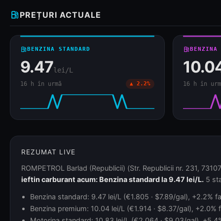
local_gas_station
PREȚURI ACTUALE
local_gas_station
BENZINA STANDARD
local_gas_station
BENZINA
9.47
10.0
lei/L
16 h în urmă
▲ 2.2%
16 h în urm
REZUMAT LIVE
ROMPETROL Barlad (Republicii) (Str. Republicii nr. 231, 731070
ieftin carburant acum: Benzina standard la 9.47 lei/L.
5 sta
Benzina standard: 9.47 lei/L (€1.805 · $7.89/gal), +2.2% fa
Benzina premium: 10.04 lei/L (€1.914 · $8.37/gal), +2.0% f
Motorina standard: 10.83 lei/L (€2.064 · $9.03/gal), +5.4% 