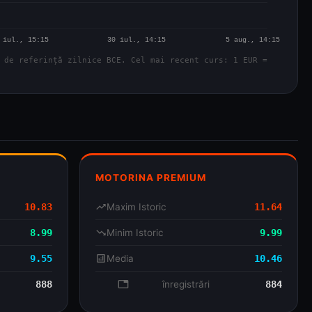
 de referință zilnice BCE. Cel mai recent curs: 1 EUR =
MOTORINA PREMIUM
10.83
trending_up
Maxim Istoric
11.64
8.99
trending_down
Minim Istoric
9.99
9.55
analytics
Media
10.46
888
database
înregistrări
884