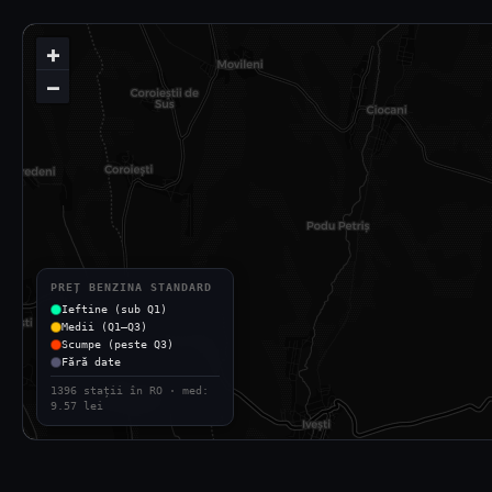
+
−
PREȚ BENZINA STANDARD
Ieftine (sub Q1)
Medii (Q1–Q3)
Scumpe (peste Q3)
Fără date
1396 stații în RO · med:
9.57 lei