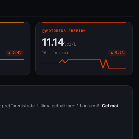
local_gas_station
MOTORINA PREMIUM
11.14
lei/L
▲ 5.4%
16 h în urmă
▲ 0.5%
preț înregistrate. Ultima actualizare: 1 h în urmă.
Cel mai