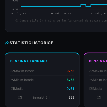
info
Conversiile în € și $ se fac la cursul de schimb din
insights
STATISTICI ISTORICE
BENZINA STANDARD
BENZINA
trending_up
Maxim Istoric
9.68
trending_up
Maxim Is
trending_down
Minim Istoric
8.53
trending_down
Minim Ist
analytics
Media
9.01
analytics
Media
database
înregistrări
883
databa