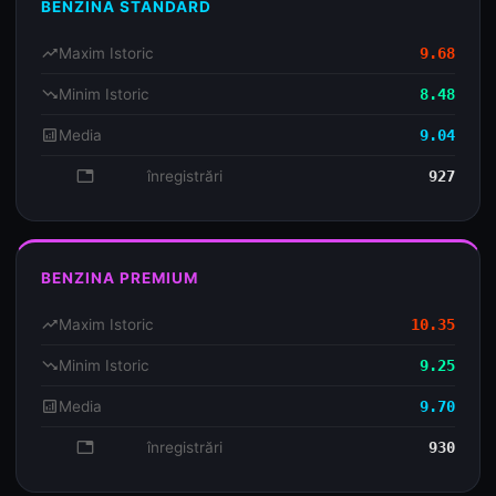
BENZINA STANDARD
trending_up
Maxim Istoric
9.68
trending_down
Minim Istoric
8.48
analytics
Media
9.04
database
înregistrări
927
BENZINA PREMIUM
trending_up
Maxim Istoric
10.35
trending_down
Minim Istoric
9.25
analytics
Media
9.70
database
înregistrări
930