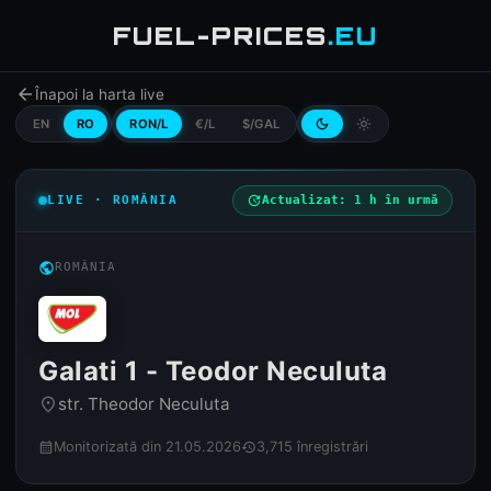
FUEL-PRICES
.EU
arrow_back
Înapoi la harta live
EN
RO
RON/L
€/L
$/GAL
dark_mode
light_mode
LIVE · ROMÂNIA
update
Actualizat: 1 h în urmă
public
ROMÂNIA
Galati 1 - Teodor Neculuta
str. Theodor Neculuta
place
Monitorizată din 21.05.2026
3,715 înregistrări
calendar_month
history