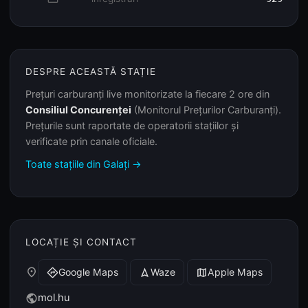
DESPRE ACEASTĂ STAȚIE
Prețuri carburanți live monitorizate la fiecare 2 ore din
Consiliul Concurenței
(Monitorul Prețurilor Carburanți).
Prețurile sunt raportate de operatorii stațiilor și
verificate prin canale oficiale.
Toate stațiile din Galați →
LOCAȚIE ȘI CONTACT
place
Google Maps
Waze
Apple Maps
directions
navigation
map
mol.hu
public