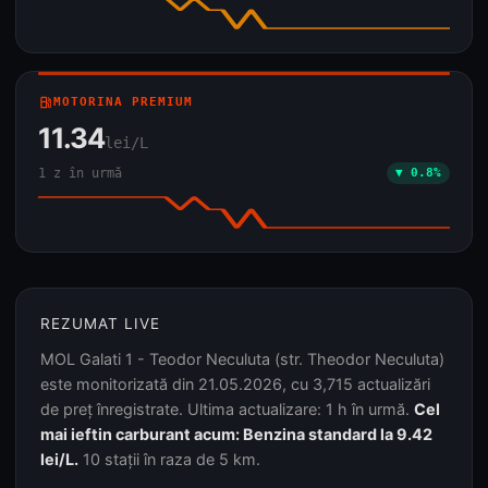
local_gas_station
MOTORINA PREMIUM
11.34
lei/L
1 z în urmă
▼ 0.8%
REZUMAT LIVE
MOL Galati 1 - Teodor Neculuta (str. Theodor Neculuta)
este monitorizată din 21.05.2026, cu 3,715 actualizări
de preț înregistrate. Ultima actualizare: 1 h în urmă.
Cel
mai ieftin carburant acum: Benzina standard la 9.42
lei/L.
10 stații în raza de 5 km.