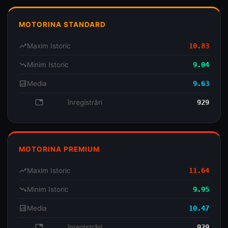
MOTORINA STANDARD
trending_up
Maxim Istoric
10.83
trending_down
Minim Istoric
9.04
analytics
Media
9.63
database
înregistrări
929
MOTORINA PREMIUM
trending_up
Maxim Istoric
11.64
trending_down
Minim Istoric
9.95
analytics
Media
10.47
database
înregistrări
929