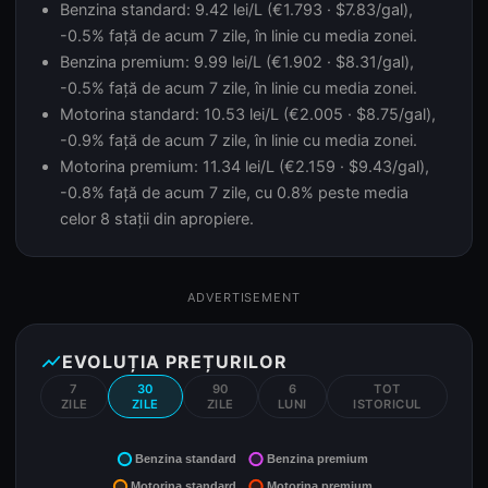
Benzina standard: 9.42 lei/L (€1.793 · $7.83/gal),
-0.5% față de acum 7 zile, în linie cu media zonei.
Benzina premium: 9.99 lei/L (€1.902 · $8.31/gal),
-0.5% față de acum 7 zile, în linie cu media zonei.
Motorina standard: 10.53 lei/L (€2.005 · $8.75/gal),
-0.9% față de acum 7 zile, în linie cu media zonei.
Motorina premium: 11.34 lei/L (€2.159 · $9.43/gal),
-0.8% față de acum 7 zile, cu 0.8% peste media
celor 8 stații din apropiere.
ADVERTISEMENT
show_chart
EVOLUȚIA PREȚURILOR
7
30
90
6
TOT
ZILE
ZILE
ZILE
LUNI
ISTORICUL