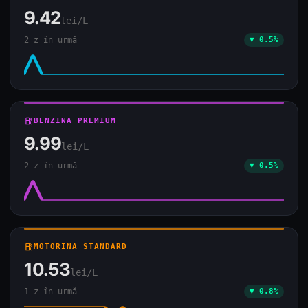
9.42
lei/L
2 z în urmă
▼ 0.5%
local_gas_station
BENZINA PREMIUM
9.99
lei/L
2 z în urmă
▼ 0.5%
local_gas_station
MOTORINA STANDARD
10.53
lei/L
1 z în urmă
▼ 0.8%