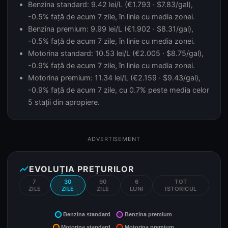
Benzina standard: 9.42 lei/L (€1.793 · $7.83/gal),
-0.5% față de acum 7 zile, în linie cu media zonei.
Benzina premium: 9.99 lei/L (€1.902 · $8.31/gal),
-0.5% față de acum 7 zile, în linie cu media zonei.
Motorina standard: 10.53 lei/L (€2.005 · $8.75/gal),
-0.9% față de acum 7 zile, în linie cu media zonei.
Motorina premium: 11.34 lei/L (€2.159 · $9.43/gal),
-0.9% față de acum 7 zile, cu 0.7% peste media celor
5 stații din apropiere.
ADVERTISEMENT
show_chart
EVOLUȚIA PREȚURILOR
7
30
90
6
TOT
ZILE
ZILE
ZILE
LUNI
ISTORICUL