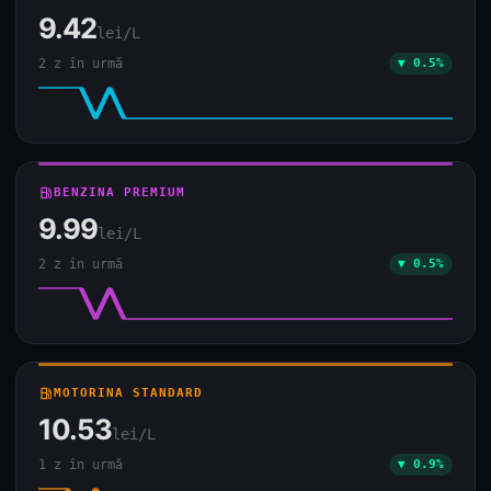
9.42
lei/L
2 z în urmă
▼ 0.5%
local_gas_station
BENZINA PREMIUM
9.99
lei/L
2 z în urmă
▼ 0.5%
local_gas_station
MOTORINA STANDARD
10.53
lei/L
1 z în urmă
▼ 0.9%