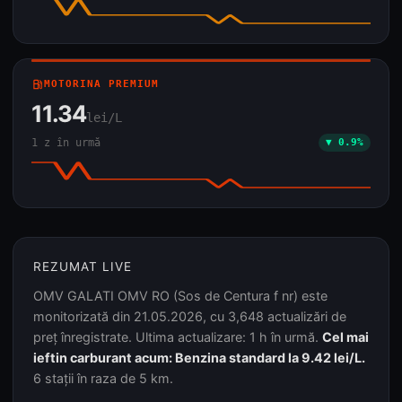
local_gas_station
MOTORINA PREMIUM
11.34
lei/L
1 z în urmă
▼ 0.9%
REZUMAT LIVE
OMV GALATI OMV RO (Sos de Centura f nr) este
monitorizată din 21.05.2026, cu 3,648 actualizări de
preț înregistrate. Ultima actualizare: 1 h în urmă.
Cel mai
ieftin carburant acum: Benzina standard la 9.42 lei/L.
6 stații în raza de 5 km.