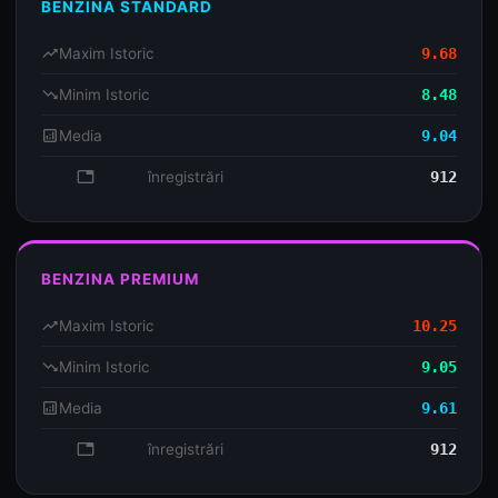
BENZINA STANDARD
trending_up
Maxim Istoric
9.68
trending_down
Minim Istoric
8.48
analytics
Media
9.04
database
înregistrări
912
BENZINA PREMIUM
trending_up
Maxim Istoric
10.25
trending_down
Minim Istoric
9.05
analytics
Media
9.61
database
înregistrări
912