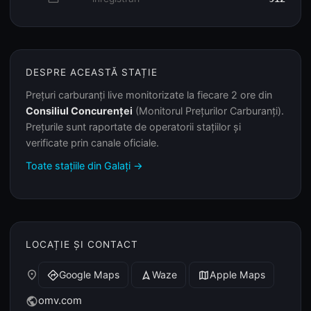
DESPRE ACEASTĂ STAȚIE
Prețuri carburanți live monitorizate la fiecare 2 ore din
Consiliul Concurenței
(Monitorul Prețurilor Carburanți).
Prețurile sunt raportate de operatorii stațiilor și
verificate prin canale oficiale.
Toate stațiile din Galați →
LOCAȚIE ȘI CONTACT
place
Google Maps
Waze
Apple Maps
directions
navigation
map
omv.com
public