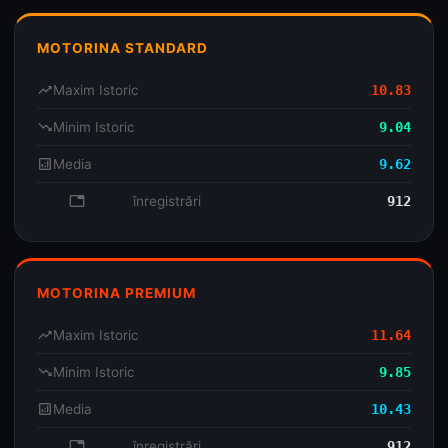
MOTORINA STANDARD
trending_up
Maxim Istoric
10.83
trending_down
Minim Istoric
9.04
analytics
Media
9.62
database
înregistrări
912
MOTORINA PREMIUM
trending_up
Maxim Istoric
11.64
trending_down
Minim Istoric
9.85
analytics
Media
10.43
database
înregistrări
912