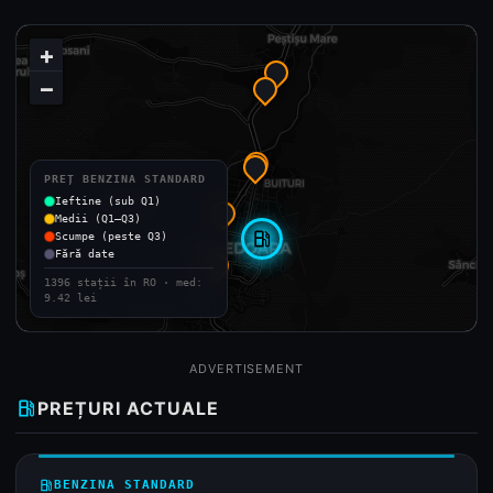
+
−
PREȚ BENZINA STANDARD
Ieftine (sub Q1)
Medii (Q1–Q3)
local_gas_station
Scumpe (peste Q3)
Fără date
1396 stații în RO · med:
9.42 lei
ADVERTISEMENT
local_gas_station
PREȚURI ACTUALE
local_gas_station
BENZINA STANDARD