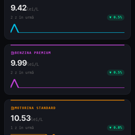
9.42
lei/L
2 z în urmă
▼ 0.5%
local_gas_station
BENZINA PREMIUM
9.99
lei/L
2 z în urmă
▼ 0.5%
local_gas_station
MOTORINA STANDARD
10.53
lei/L
1 z în urmă
▼ 0.8%