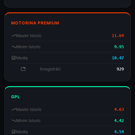
MOTORINA PREMIUM
trending_up
Maxim Istoric
11.64
trending_down
Minim Istoric
9.95
analytics
Media
10.47
database
înregistrări
929
GPL
trending_up
Maxim Istoric
4.63
trending_down
Minim Istoric
4.42
analytics
Media
4.54