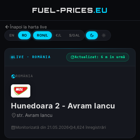
FUEL-PRICES
.EU
arrow_back
Înapoi la harta live
EN
RO
RON/L
€/L
$/GAL
dark_mode
light_mode
LIVE · ROMÂNIA
update
Actualizat: 6 m în urmă
public
ROMÂNIA
Hunedoara 2 - Avram Iancu
str. Avram Iancu
place
Monitorizată din 21.05.2026
4,624 înregistrări
calendar_month
history