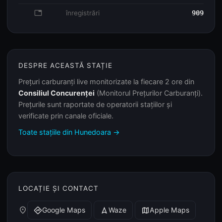
database
înregistrări
909
DESPRE ACEASTĂ STAȚIE
Prețuri carburanți live monitorizate la fiecare 2 ore din
Consiliul Concurenței
(Monitorul Prețurilor Carburanți).
Prețurile sunt raportate de operatorii stațiilor și
verificate prin canale oficiale.
Toate stațiile din Hunedoara →
LOCAȚIE ȘI CONTACT
place
Google Maps
Waze
Apple Maps
directions
navigation
map