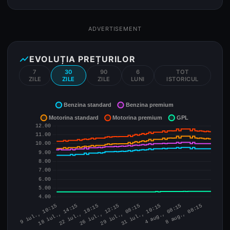
ADVERTISEMENT
show_chart
EVOLUȚIA PREȚURILOR
7
30
90
6
TOT
ZILE
ZILE
ZILE
LUNI
ISTORICUL