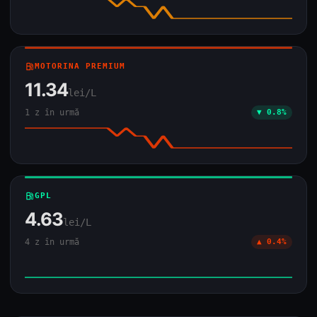
local_gas_station
MOTORINA PREMIUM
11.34
lei/L
1 z în urmă
▼ 0.8%
local_gas_station
GPL
4.63
lei/L
4 z în urmă
▲ 0.4%