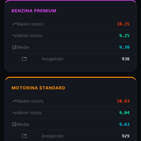
BENZINA PREMIUM
trending_up
Maxim Istoric
10.35
trending_down
Minim Istoric
9.25
analytics
Media
9.70
database
înregistrări
930
MOTORINA STANDARD
trending_up
Maxim Istoric
10.83
trending_down
Minim Istoric
9.04
analytics
Media
9.63
database
înregistrări
929