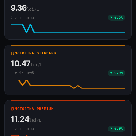
9.36
lei/L
2 z în urmă
▼ 0.5%
local_gas_station
MOTORINA STANDARD
10.47
lei/L
1 z în urmă
▼ 0.9%
local_gas_station
MOTORINA PREMIUM
11.24
lei/L
1 z în urmă
▼ 0.9%