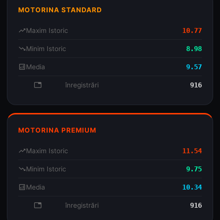
MOTORINA STANDARD
trending_up
Maxim Istoric
10.77
trending_down
Minim Istoric
8.98
analytics
Media
9.57
database
înregistrări
916
MOTORINA PREMIUM
trending_up
Maxim Istoric
11.54
trending_down
Minim Istoric
9.75
analytics
Media
10.34
database
înregistrări
916