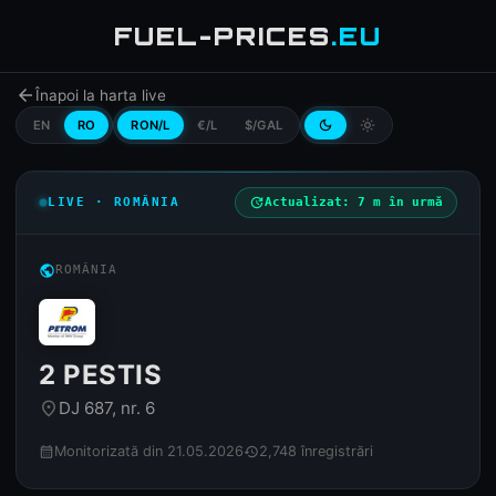
FUEL-PRICES
.EU
arrow_back
Înapoi la harta live
EN
RO
RON/L
€/L
$/GAL
dark_mode
light_mode
LIVE · ROMÂNIA
update
Actualizat: 7 m în urmă
public
ROMÂNIA
2 PESTIS
DJ 687, nr. 6
place
Monitorizată din 21.05.2026
2,748 înregistrări
calendar_month
history