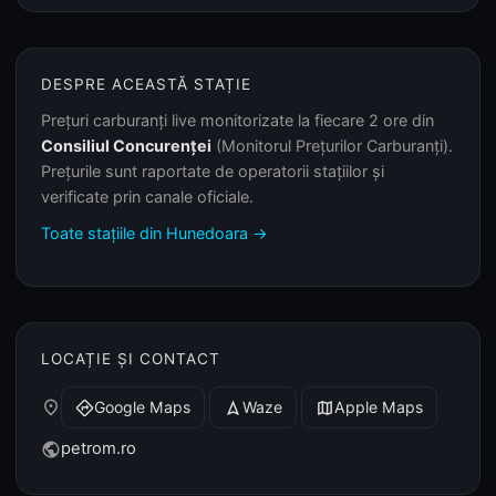
DESPRE ACEASTĂ STAȚIE
Prețuri carburanți live monitorizate la fiecare 2 ore din
Consiliul Concurenței
(Monitorul Prețurilor Carburanți).
Prețurile sunt raportate de operatorii stațiilor și
verificate prin canale oficiale.
Toate stațiile din Hunedoara →
LOCAȚIE ȘI CONTACT
place
Google Maps
Waze
Apple Maps
directions
navigation
map
petrom.ro
public