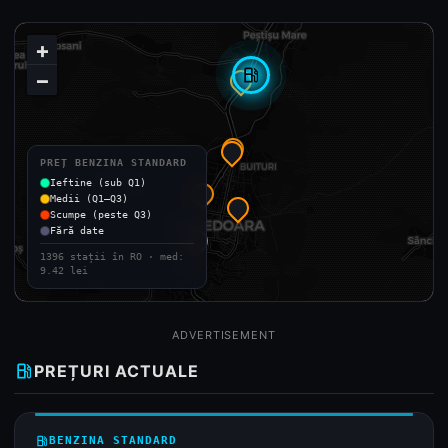
+
local_gas_station
−
PREȚ BENZINA STANDARD
Ieftine (sub Q1)
Medii (Q1–Q3)
Scumpe (peste Q3)
Fără date
1396 stații în RO · med:
9.42 lei
ADVERTISEMENT
local_gas_station
PREȚURI ACTUALE
local_gas_station
BENZINA STANDARD