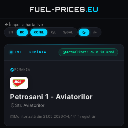
FUEL-PRICES
.EU
arrow_back
Înapoi la harta live
EN
RO
RON/L
€/L
$/GAL
dark_mode
light_mode
LIVE · ROMÂNIA
update
Actualizat: 26 m în urmă
public
ROMÂNIA
Petrosani 1 - Aviatorilor
Str. Aviatorilor
place
Monitorizată din 21.05.2026
4,441 înregistrări
calendar_month
history