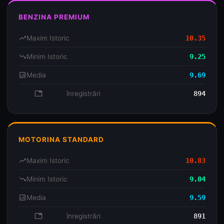
BENZINA PREMIUM
trending_up
Maxim Istoric
10.35
trending_down
Minim Istoric
9.25
analytics
Media
9.69
database
înregistrări
894
MOTORINA STANDARD
trending_up
Maxim Istoric
10.83
trending_down
Minim Istoric
9.04
analytics
Media
9.59
database
înregistrări
891