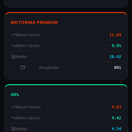
MOTORINA PREMIUM
trending_up
Maxim Istoric
11.64
trending_down
Minim Istoric
9.95
analytics
Media
10.42
database
înregistrări
891
GPL
trending_up
Maxim Istoric
4.63
trending_down
Minim Istoric
4.42
analytics
Media
4.54