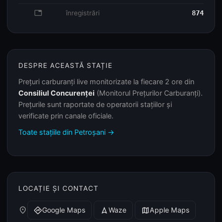
database
înregistrări
874
DESPRE ACEASTĂ STAȚIE
Prețuri carburanți live monitorizate la fiecare 2 ore din
Consiliul Concurenței
(Monitorul Prețurilor Carburanți).
Prețurile sunt raportate de operatorii stațiilor și
verificate prin canale oficiale.
Toate stațiile din Petroșani →
LOCAȚIE ȘI CONTACT
place
Google Maps
Waze
Apple Maps
directions
navigation
map