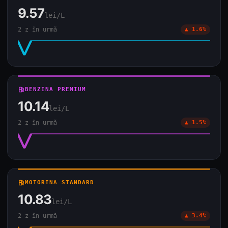
9.57
lei/L
2 z în urmă
▲ 1.6%
local_gas_station
BENZINA PREMIUM
10.14
lei/L
2 z în urmă
▲ 1.5%
local_gas_station
MOTORINA STANDARD
10.83
lei/L
2 z în urmă
▲ 3.4%