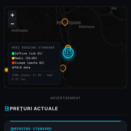
+
−
PREȚ BENZINA STANDARD
local_gas_station
Ieftine (sub Q1)
Medii (Q1–Q3)
Scumpe (peste Q3)
Fără date
1396 stații în RO · med:
9.57 lei
ADVERTISEMENT
local_gas_station
PREȚURI ACTUALE
local_gas_station
BENZINA STANDARD