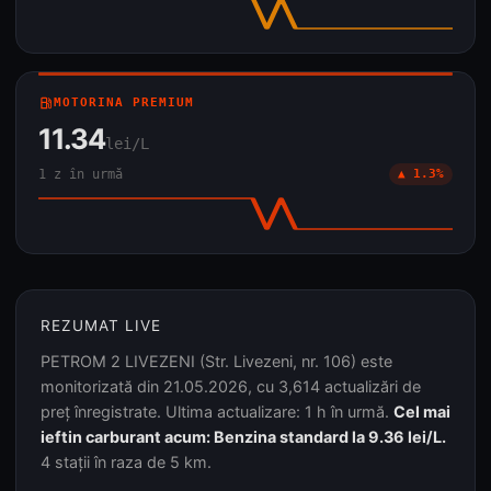
local_gas_station
MOTORINA PREMIUM
11.34
lei/L
1 z în urmă
▲ 1.3%
REZUMAT LIVE
PETROM 2 LIVEZENI (Str. Livezeni, nr. 106) este
monitorizată din 21.05.2026, cu 3,614 actualizări de
preț înregistrate. Ultima actualizare: 1 h în urmă.
Cel mai
ieftin carburant acum: Benzina standard la 9.36 lei/L.
4 stații în raza de 5 km.