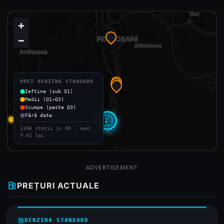
+
−
PREȚ BENZINA STANDARD
Ieftine (sub Q1)
Medii (Q1–Q3)
Scumpe (peste Q3)
Fără date
local_gas_station
1396 stații în RO · med:
9.42 lei
ADVERTISEMENT
local_gas_station
PREȚURI ACTUALE
local_gas_station
BENZINA STANDARD