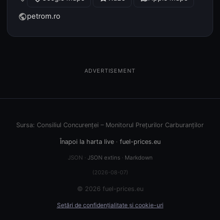
petrom.ro
public
ADVERTISEMENT
Sursa: Consiliul Concurenței – Monitorul Prețurilor Carburanților
Înapoi la harta live
·
fuel-prices.eu
JSON ·
JSON extins
·
Markdown
(2026-08-07)
© 2026 fuel-prices.eu
Setări de confidențialitate și cookie-uri