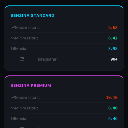
BENZINA STANDARD
trending_up
Maxim Istoric
9.62
trending_down
Minim Istoric
8.42
analytics
Media
8.98
database
înregistrări
904
BENZINA PREMIUM
trending_up
Maxim Istoric
10.10
trending_down
Minim Istoric
8.90
analytics
Media
9.46