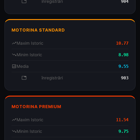
database
înregistrări
904
MOTORINA STANDARD
trending_up
Maxim Istoric
10.77
trending_down
Minim Istoric
8.98
analytics
Media
9.55
database
înregistrări
903
MOTORINA PREMIUM
trending_up
Maxim Istoric
11.54
trending_down
Minim Istoric
9.75