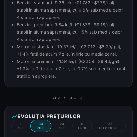
Benzina standard: 9.36 lei/L (€1.782 · $7.78/gal),
stabil în ultima săptămână, cu 0.6% sub media celor
4 stații din apropiere.
Benzina premium: 9.84 lei/L (€1.873 · $8.18/gal),
stabil în ultima săptămână, cu 1.5% sub media celor
4 stații din apropiere.
Motorina standard: 10.57 lei/L (€2.012 · $8.79/gal),
+1.4% față de acum 7 zile, în linie cu media zonei.
Motorina premium: 11.34 lei/L (€2.159 · $9.43/gal),
+1.3% față de acum 7 zile, cu 0.7% sub media celor 4
stații din apropiere.
ADVERTISEMENT
show_chart
EVOLUȚIA PREȚURILOR
7
30
90
6
TOT
ZILE
ZILE
ZILE
LUNI
ISTORICUL