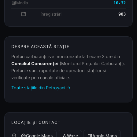
analytics
Media
10.32
database
înregistrări
903
DESPRE ACEASTĂ STAȚIE
Prețuri carburanți live monitorizate la fiecare 2 ore din
Consiliul Concurenței
(Monitorul Prețurilor Carburanți).
Prețurile sunt raportate de operatorii stațiilor și
verificate prin canale oficiale.
Toate stațiile din Petroșani →
LOCAȚIE ȘI CONTACT
place
Google Maps
Waze
Apple Maps
directions
navigation
map