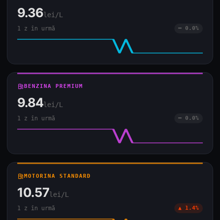
9.36
lei/L
1 z în urmă
━ 0.0%
local_gas_station
BENZINA PREMIUM
9.84
lei/L
1 z în urmă
━ 0.0%
local_gas_station
MOTORINA STANDARD
10.57
lei/L
1 z în urmă
▲ 1.4%