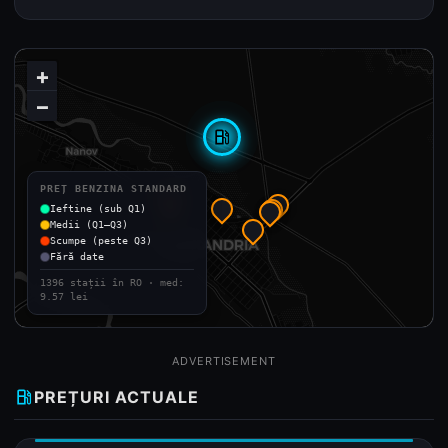
+
−
local_gas_station
PREȚ BENZINA STANDARD
Ieftine (sub Q1)
Medii (Q1–Q3)
Scumpe (peste Q3)
Fără date
1396 stații în RO · med:
9.57 lei
ADVERTISEMENT
local_gas_station
PREȚURI ACTUALE