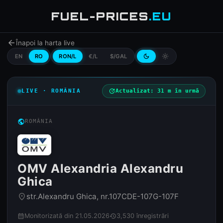
FUEL-PRICES
.EU
arrow_back
Înapoi la harta live
EN
RO
RON/L
€/L
$/GAL
dark_mode
light_mode
LIVE · ROMÂNIA
update
Actualizat: 31 m în urmă
public
ROMÂNIA
OMV Alexandria Alexandru
Ghica
str.Alexandru Ghica, nr.107CDE-107G-107F
place
Monitorizată din 21.05.2026
3,530 înregistrări
calendar_month
history