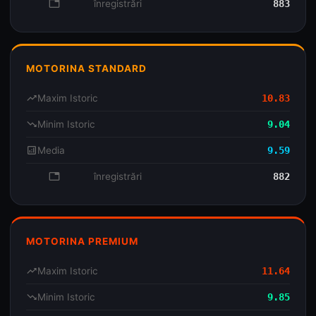
database
înregistrări
883
MOTORINA STANDARD
trending_up
Maxim Istoric
10.83
trending_down
Minim Istoric
9.04
analytics
Media
9.59
database
înregistrări
882
MOTORINA PREMIUM
trending_up
Maxim Istoric
11.64
trending_down
Minim Istoric
9.85