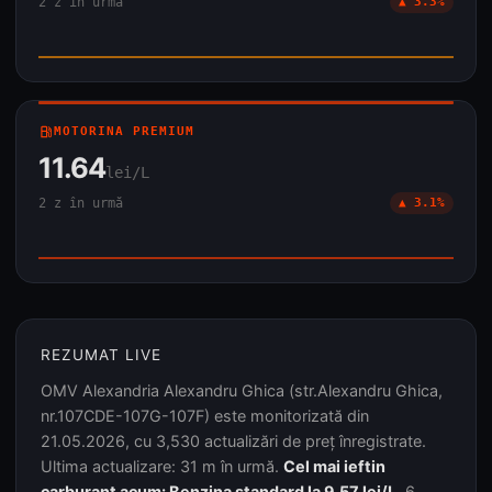
2 z în urmă
▲ 3.3%
local_gas_station
MOTORINA PREMIUM
11.64
lei/L
2 z în urmă
▲ 3.1%
REZUMAT LIVE
OMV Alexandria Alexandru Ghica (str.Alexandru Ghica,
nr.107CDE-107G-107F) este monitorizată din
21.05.2026, cu 3,530 actualizări de preț înregistrate.
Ultima actualizare: 31 m în urmă.
Cel mai ieftin
carburant acum: Benzina standard la 9.57 lei/L.
6