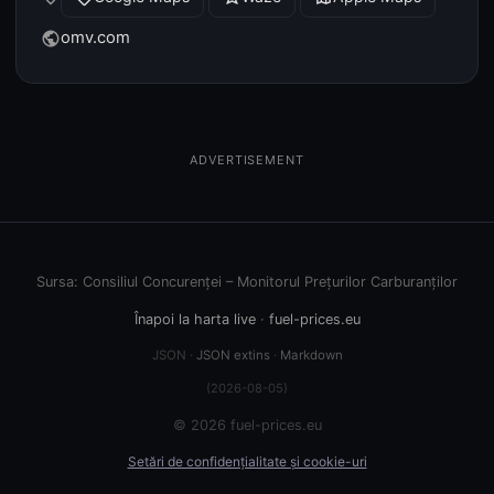
omv.com
public
ADVERTISEMENT
Sursa: Consiliul Concurenței – Monitorul Prețurilor Carburanților
Înapoi la harta live
·
fuel-prices.eu
JSON ·
JSON extins
·
Markdown
(2026-08-05)
© 2026 fuel-prices.eu
Setări de confidențialitate și cookie-uri