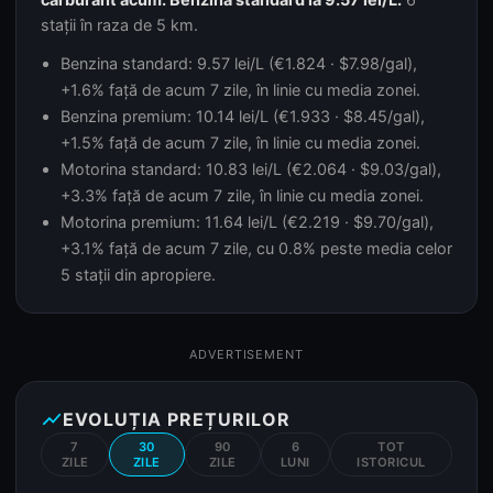
stații în raza de 5 km.
Benzina standard: 9.57 lei/L (€1.824 · $7.98/gal),
+1.6% față de acum 7 zile, în linie cu media zonei.
Benzina premium: 10.14 lei/L (€1.933 · $8.45/gal),
+1.5% față de acum 7 zile, în linie cu media zonei.
Motorina standard: 10.83 lei/L (€2.064 · $9.03/gal),
+3.3% față de acum 7 zile, în linie cu media zonei.
Motorina premium: 11.64 lei/L (€2.219 · $9.70/gal),
+3.1% față de acum 7 zile, cu 0.8% peste media celor
5 stații din apropiere.
ADVERTISEMENT
show_chart
EVOLUȚIA PREȚURILOR
7
30
90
6
TOT
ZILE
ZILE
ZILE
LUNI
ISTORICUL