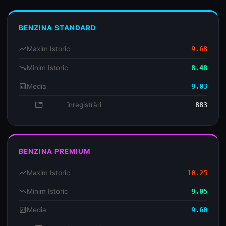
BENZINA STANDARD
trending_up
Maxim Istoric
9.68
trending_down
Minim Istoric
8.48
analytics
Media
9.03
database
înregistrări
883
BENZINA PREMIUM
trending_up
Maxim Istoric
10.25
trending_down
Minim Istoric
9.05
analytics
Media
9.60