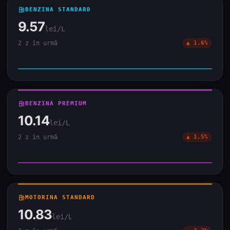
local_gas_station
BENZINA STANDARD
9.57
lei/L
2 z în urmă
▲ 1.6%
local_gas_station
BENZINA PREMIUM
10.14
lei/L
2 z în urmă
▲ 1.5%
local_gas_station
MOTORINA STANDARD
10.83
lei/L