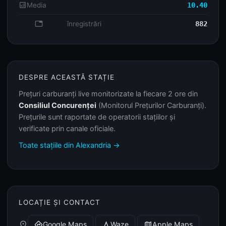
analytics
Media
10.40
database
înregistrări
882
DESPRE ACEASTĂ STAȚIE
Prețuri carburanți live monitorizate la fiecare 2 ore din
Consiliul Concurenței
(Monitorul Prețurilor Carburanți).
Prețurile sunt raportate de operatorii stațiilor și
verificate prin canale oficiale.
Toate stațiile din Alexandria →
LOCAȚIE ȘI CONTACT
place
Google Maps
Waze
Apple Maps
directions
navigation
map