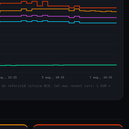
 de referință zilnice BCE. Cel mai recent curs: 1 EUR =