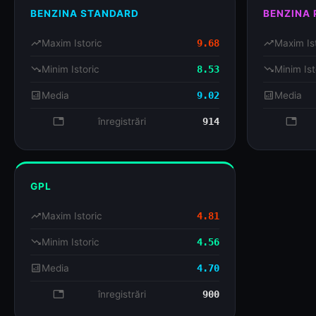
BENZINA STANDARD
BENZINA
trending_up
Maxim Istoric
9.68
trending_up
Maxim Is
trending_down
Minim Istoric
8.53
trending_down
Minim Ist
analytics
Media
9.02
analytics
Media
database
înregistrări
914
databa
GPL
trending_up
Maxim Istoric
4.81
trending_down
Minim Istoric
4.56
analytics
Media
4.70
database
înregistrări
900