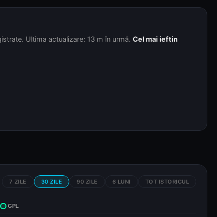
strate. Ultima actualizare: 13 m în urmă.
Cel mai ieftin
7 ZILE
30 ZILE
90 ZILE
6 LUNI
TOT ISTORICUL