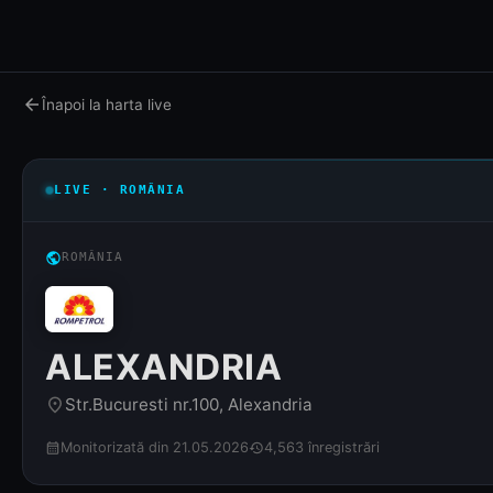
arrow_back
Înapoi la harta live
LIVE · ROMÂNIA
public
ROMÂNIA
ALEXANDRIA
Str.Bucuresti nr.100, Alexandria
place
Monitorizată din 21.05.2026
4,563 înregistrări
calendar_month
history