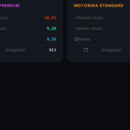
 PREMIUM
MOTORINA STANDARD
toric
10.45
trending_up
Maxim Istoric
oric
9.20
trending_down
Minim Istoric
9.76
analytics
Media
se
înregistrări
913
database
înregistrări