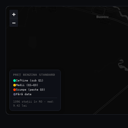
+
−
PREȚ BENZINA STANDARD
Ieftine (sub Q1)
Medii (Q1–Q3)
Scumpe (peste Q3)
Fără date
1396 stații în RO · med:
9.42 lei