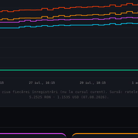
 ziua fiecărei înregistrări (nu la cursul curent). Sursă: ratele
5.2525 RON · 1.1535 USD (07.08.2026).