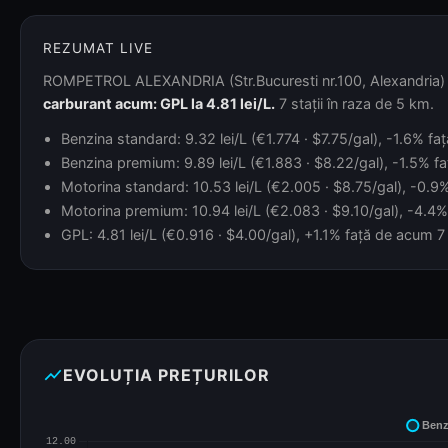
REZUMAT LIVE
ROMPETROL ALEXANDRIA (Str.Bucuresti nr.100, Alexandria) est
carburant acum: GPL la 4.81 lei/L.
7 stații în raza de 5 km.
Benzina standard: 9.32 lei/L (€1.774 · $7.75/gal), -1.6% fa
Benzina premium: 9.89 lei/L (€1.883 · $8.22/gal), -1.5% fa
Motorina standard: 10.53 lei/L (€2.005 · $8.75/gal), -0.9% 
Motorina premium: 10.94 lei/L (€2.083 · $9.10/gal), -4.4% 
GPL: 4.81 lei/L (€0.916 · $4.00/gal), +1.1% față de acum 7 z
show_chart
EVOLUȚIA PREȚURILOR