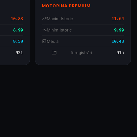
MOTORINA PREMIUM
10.83
trending_up
Maxim Istoric
11.64
8.99
trending_down
Minim Istoric
9.99
9.59
analytics
Media
10.48
921
database
înregistrări
915