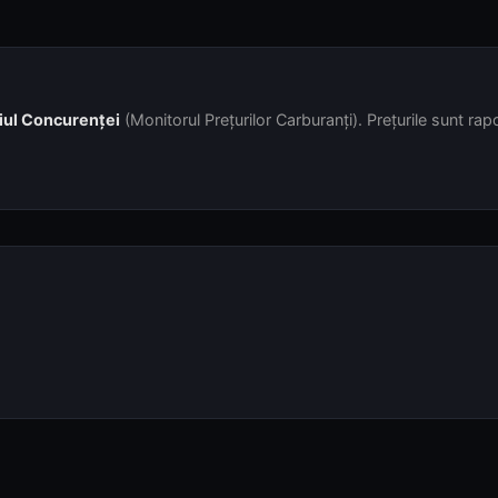
iul Concurenței
(Monitorul Prețurilor Carburanți). Prețurile sunt rapor