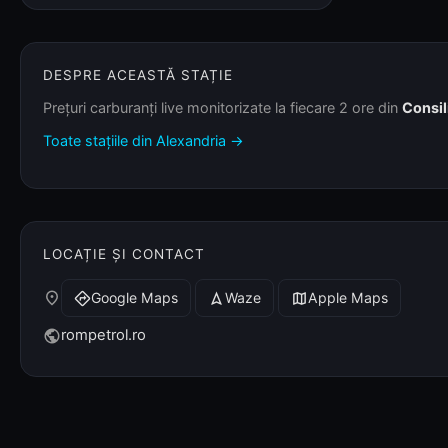
DESPRE ACEASTĂ STAȚIE
Prețuri carburanți live monitorizate la fiecare 2 ore din
Consil
Toate stațiile din Alexandria →
LOCAȚIE ȘI CONTACT
place
Google Maps
Waze
Apple Maps
directions
navigation
map
rompetrol.ro
public