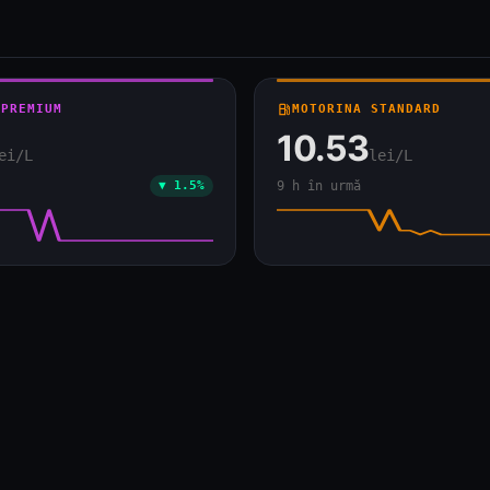
 PREMIUM
local_gas_station
MOTORINA STANDARD
10.53
ei/L
lei/L
▼ 1.5%
9 h în urmă