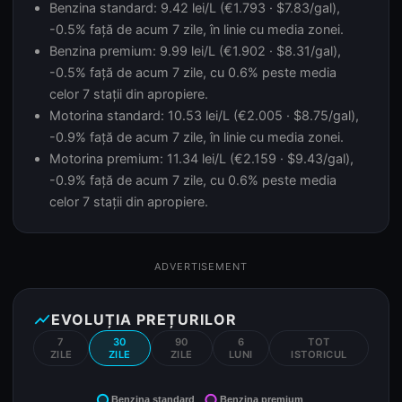
Benzina standard: 9.42 lei/L (€1.793 · $7.83/gal),
-0.5% față de acum 7 zile, în linie cu media zonei.
Benzina premium: 9.99 lei/L (€1.902 · $8.31/gal),
-0.5% față de acum 7 zile, cu 0.6% peste media
celor 7 stații din apropiere.
Motorina standard: 10.53 lei/L (€2.005 · $8.75/gal),
-0.9% față de acum 7 zile, în linie cu media zonei.
Motorina premium: 11.34 lei/L (€2.159 · $9.43/gal),
-0.9% față de acum 7 zile, cu 0.6% peste media
celor 7 stații din apropiere.
ADVERTISEMENT
show_chart
EVOLUȚIA PREȚURILOR
7
30
90
6
TOT
ZILE
ZILE
ZILE
LUNI
ISTORICUL