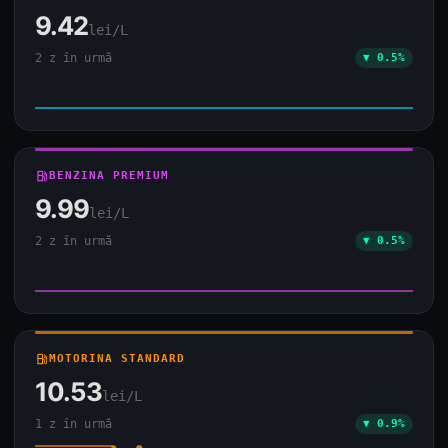
9.42
lei/L
2 z în urmă
▼ 0.5%
local_gas_station
BENZINA PREMIUM
9.99
lei/L
2 z în urmă
▼ 0.5%
local_gas_station
MOTORINA STANDARD
10.53
lei/L
1 z în urmă
▼ 0.9%