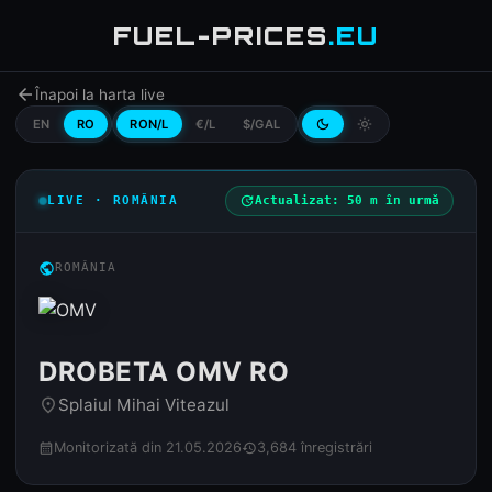
FUEL-PRICES
.EU
arrow_back
Înapoi la harta live
EN
RO
RON/L
€/L
$/GAL
dark_mode
light_mode
LIVE · ROMÂNIA
update
Actualizat: 50 m în urmă
public
ROMÂNIA
DROBETA OMV RO
Splaiul Mihai Viteazul
place
Monitorizată din 21.05.2026
3,684 înregistrări
calendar_month
history