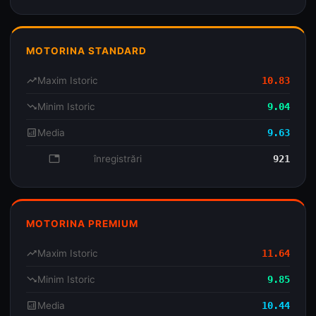
MOTORINA STANDARD
trending_up
Maxim Istoric
10.83
trending_down
Minim Istoric
9.04
analytics
Media
9.63
database
înregistrări
921
MOTORINA PREMIUM
trending_up
Maxim Istoric
11.64
trending_down
Minim Istoric
9.85
analytics
Media
10.44