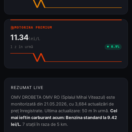
local_gas_station
MOTORINA PREMIUM
11.34
lei/L
1 z în urmă
▼ 0.9%
REZUMAT LIVE
OMV DROBETA OMV RO (Splaiul Mihai Viteazul) este
monitorizată din 21.05.2026, cu 3,684 actualizări de
preț înregistrate. Ultima actualizare: 50 m în urmă.
Cel
mai ieftin carburant acum: Benzina standard la 9.42
lei/L.
7 stații în raza de 5 km.