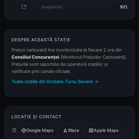
database
înregistrări
921
DESPRE ACEASTĂ STAȚIE
Prețuri carburanți live monitorizate la fiecare 2 ore din
Consiliul Concurenței
(Monitorul Prețurilor Carburanți).
Prețurile sunt raportate de operatorii stațiilor și
verificate prin canale oficiale.
Toate stațiile din Drobeta-Turnu Severin →
LOCAȚIE ȘI CONTACT
place
Google Maps
Waze
Apple Maps
directions
navigation
map