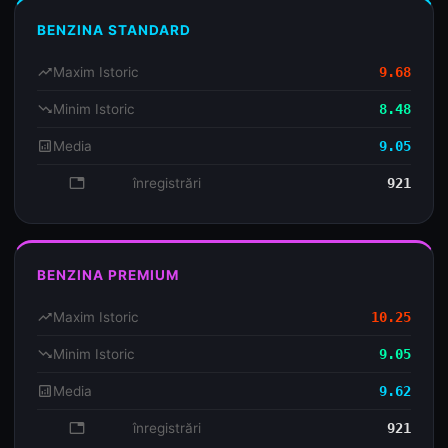
BENZINA STANDARD
trending_up
Maxim Istoric
9.68
trending_down
Minim Istoric
8.48
analytics
Media
9.05
database
înregistrări
921
BENZINA PREMIUM
trending_up
Maxim Istoric
10.25
trending_down
Minim Istoric
9.05
analytics
Media
9.62
database
înregistrări
921