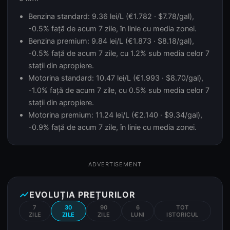
Benzina standard: 9.36 lei/L (€1.782 · $7.78/gal),
-0.5% față de acum 7 zile, în linie cu media zonei.
Benzina premium: 9.84 lei/L (€1.873 · $8.18/gal),
-0.5% față de acum 7 zile, cu 1.2% sub media celor 7
stații din apropiere.
Motorina standard: 10.47 lei/L (€1.993 · $8.70/gal),
-1.0% față de acum 7 zile, cu 0.5% sub media celor 7
stații din apropiere.
Motorina premium: 11.24 lei/L (€2.140 · $9.34/gal),
-0.9% față de acum 7 zile, în linie cu media zonei.
ADVERTISEMENT
show_chart
EVOLUȚIA PREȚURILOR
7
30
90
6
TOT
ZILE
ZILE
ZILE
LUNI
ISTORICUL