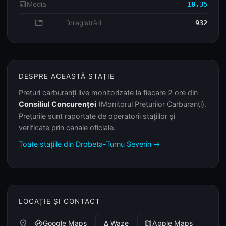
analytics
Media
10.35
database
înregistrări
932
DESPRE ACEASTĂ STAȚIE
Prețuri carburanți live monitorizate la fiecare 2 ore din
Consiliul Concurenței
(Monitorul Prețurilor Carburanți).
Prețurile sunt raportate de operatorii stațiilor și
verificate prin canale oficiale.
Toate stațiile din Drobeta-Turnu Severin →
LOCAȚIE ȘI CONTACT
place
Google Maps
Waze
Apple Maps
directions
navigation
map