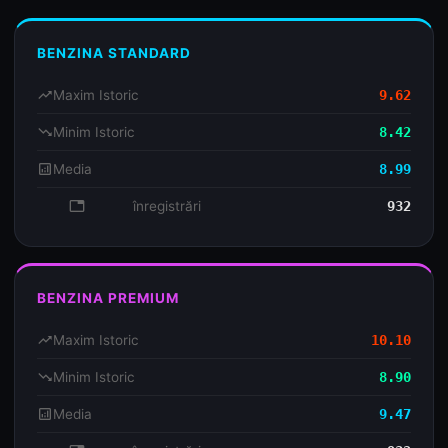
BENZINA STANDARD
trending_up
Maxim Istoric
9.62
trending_down
Minim Istoric
8.42
analytics
Media
8.99
database
înregistrări
932
BENZINA PREMIUM
trending_up
Maxim Istoric
10.10
trending_down
Minim Istoric
8.90
analytics
Media
9.47