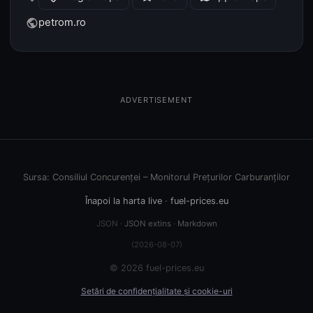
petrom.ro
public
ADVERTISEMENT
Sursa: Consiliul Concurenței – Monitorul Prețurilor Carburanților
Înapoi la harta live
·
fuel-prices.eu
JSON ·
JSON extins
·
Markdown
(2026-08-07)
© 2026 fuel-prices.eu
Setări de confidențialitate și cookie-uri