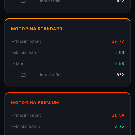
database
înregistrări
932
MOTORINA STANDARD
trending_up
Maxim Istoric
10.77
trending_down
Minim Istoric
8.98
analytics
Media
9.58
database
înregistrări
932
MOTORINA PREMIUM
trending_up
Maxim Istoric
11.54
trending_down
Minim Istoric
9.75