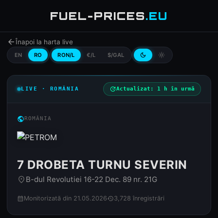
FUEL-PRICES
.EU
arrow_back
Înapoi la harta live
EN
RO
RON/L
€/L
$/GAL
dark_mode
light_mode
LIVE · ROMÂNIA
update
Actualizat: 1 h în urmă
public
ROMÂNIA
7 DROBETA TURNU SEVERIN
B-dul Revolutiei 16-22 Dec. 89 nr. 21G
place
Monitorizată din 21.05.2026
3,728 înregistrări
calendar_month
history