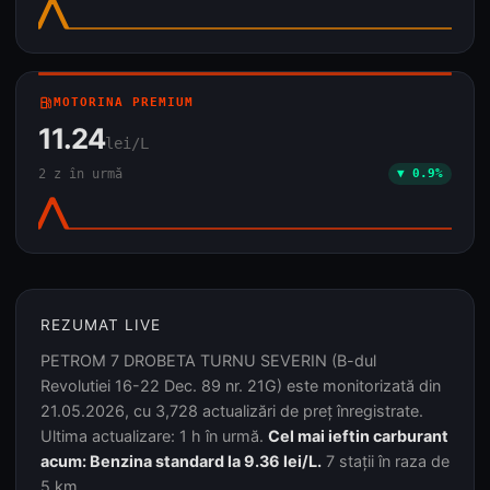
local_gas_station
MOTORINA PREMIUM
11.24
lei/L
2 z în urmă
▼ 0.9%
REZUMAT LIVE
PETROM 7 DROBETA TURNU SEVERIN (B-dul
Revolutiei 16-22 Dec. 89 nr. 21G) este monitorizată din
21.05.2026, cu 3,728 actualizări de preț înregistrate.
Ultima actualizare: 1 h în urmă.
Cel mai ieftin carburant
acum: Benzina standard la 9.36 lei/L.
7 stații în raza de
5 km.