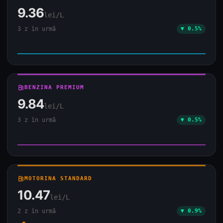
9.36
lei/L
3 z în urmă
▼ 0.5%
local_gas_station
BENZINA PREMIUM
9.84
lei/L
3 z în urmă
▼ 0.5%
local_gas_station
MOTORINA STANDARD
10.47
lei/L
2 z în urmă
▼ 0.9%