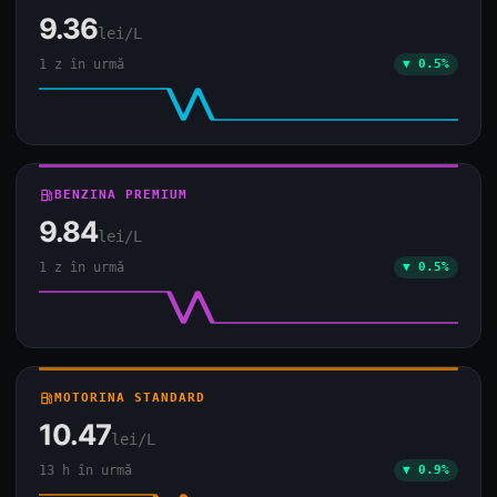
9.36
lei/L
1 z în urmă
▼ 0.5%
local_gas_station
BENZINA PREMIUM
9.84
lei/L
1 z în urmă
▼ 0.5%
local_gas_station
MOTORINA STANDARD
10.47
lei/L
13 h în urmă
▼ 0.9%