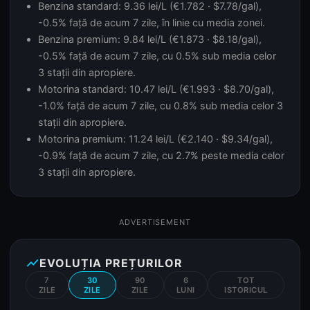
Benzina standard: 9.36 lei/L (€1.782 · $7.78/gal),
-0.5% față de acum 7 zile, în linie cu media zonei.
Benzina premium: 9.84 lei/L (€1.873 · $8.18/gal),
-0.5% față de acum 7 zile, cu 0.5% sub media celor
3 stații din apropiere.
Motorina standard: 10.47 lei/L (€1.993 · $8.70/gal),
-1.0% față de acum 7 zile, cu 0.8% sub media celor 3
stații din apropiere.
Motorina premium: 11.24 lei/L (€2.140 · $9.34/gal),
-0.9% față de acum 7 zile, cu 2.7% peste media celor
3 stații din apropiere.
ADVERTISEMENT
show_chart
EVOLUȚIA PREȚURILOR
7
30
90
6
TOT
ZILE
ZILE
ZILE
LUNI
ISTORICUL