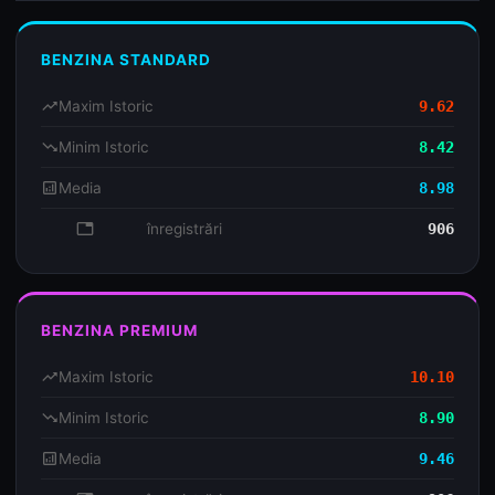
BENZINA STANDARD
trending_up
Maxim Istoric
9.62
trending_down
Minim Istoric
8.42
analytics
Media
8.98
database
înregistrări
906
BENZINA PREMIUM
trending_up
Maxim Istoric
10.10
trending_down
Minim Istoric
8.90
analytics
Media
9.46