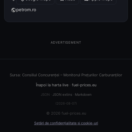
petrom.ro
public
ADVERTISEMENT
Sursa: Consiliul Concurenței – Monitorul Prețurilor Carburanților
Înapoi la harta live
·
fuel-prices.eu
JSON ·
JSON extins
·
Markdown
(2026-08-07)
© 2026 fuel-prices.eu
Setări de confidențialitate și cookie-uri