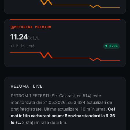
local_gas_station
MOTORINA PREMIUM
11.24
lei/L
13 h în urmă
▼ 0.9%
REZUMAT LIVE
PETROM 1 FETESTI (Str. Calarasi, nr. 514) este
monitorizată din 21.05.2026, cu 3,624 actualizări de
preț înregistrate. Ultima actualizare: 16 m în urmă.
Cel
mai ieftin carburant acum: Benzina standard la 9.36
lei/L.
3 stații în raza de 5 km.