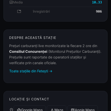
analytics
Media
10.33
database
înregistrări
906
DESPRE ACEASTĂ STAȚIE
Prețuri carburanți live monitorizate la fiecare 2 ore din
Consiliul Concurenței
(Monitorul Prețurilor Carburanți).
Prețurile sunt raportate de operatorii stațiilor și
verificate prin canale oficiale.
Toate stațiile din Fetești →
LOCAȚIE ȘI CONTACT
place
Google Maps
Waze
Apple Maps
directions
navigation
map