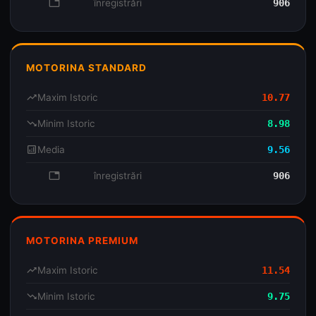
database
înregistrări
906
MOTORINA STANDARD
trending_up
Maxim Istoric
10.77
trending_down
Minim Istoric
8.98
analytics
Media
9.56
database
înregistrări
906
MOTORINA PREMIUM
trending_up
Maxim Istoric
11.54
trending_down
Minim Istoric
9.75