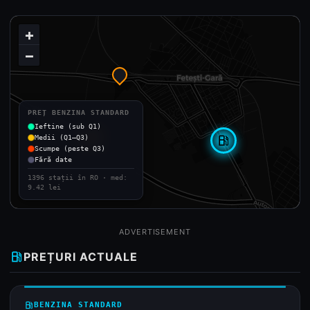
+
−
PREȚ BENZINA STANDARD
Ieftine (sub Q1)
Medii (Q1–Q3)
local_gas_station
Scumpe (peste Q3)
Fără date
1396 stații în RO · med:
9.42 lei
ADVERTISEMENT
local_gas_station
PREȚURI ACTUALE
local_gas_station
BENZINA STANDARD